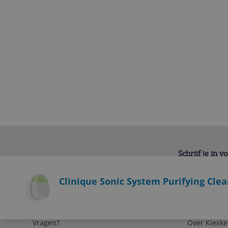
Schrijf je in 
Bekijk product
Clinique Sonic System Purifying Clea
Service
Algemeen
Vragen?
Over Kieske