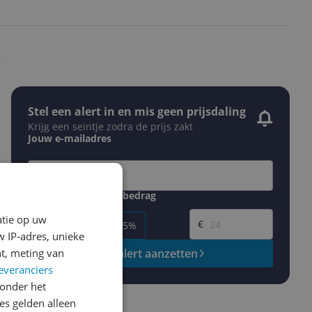
Stel een alert in en mis geen prijsdaling
Krijg een seintje zodra de prijs zakt
Jouw e-mailadres
Gewenste daling of bedrag
Gewenste prijs
atie op uw
€
-5%
-10%
-15%
 IP-adres, unieke
t, meting van
Prijsalert aanzetten
everanciers
onder het
s gelden alleen