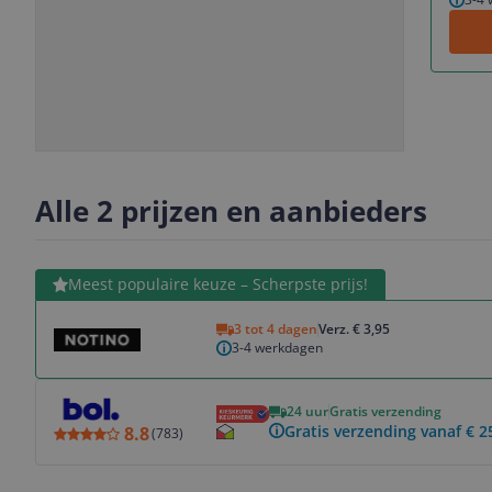
Slide
Slide
1
2
Alle 2 prijzen en aanbieders
Bekijk product
Meest populaire keuze – Scherpste prijs!
3 tot 4 dagen
Verz. € 3,95
3-4 werkdagen
Bekijk product
24 uur
Gratis verzending
Gratis verzending vanaf € 2
8.8
(
783
)