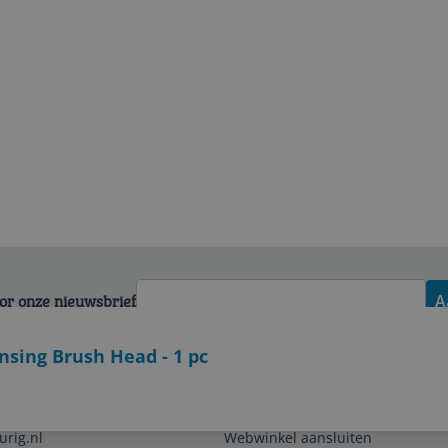
voor onze nieuwsbrief
A
nsing Brush Head - 1 pc
Zakelijk
urig.nl
Webwinkel aansluiten