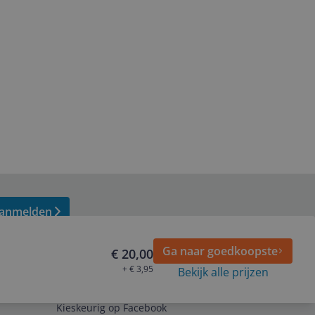
anmelden
Ga naar goedkoopste
€ 20,00
+ € 3,95
Bekijk alle prijzen
Volg ons op
Kieskeurig op Facebook