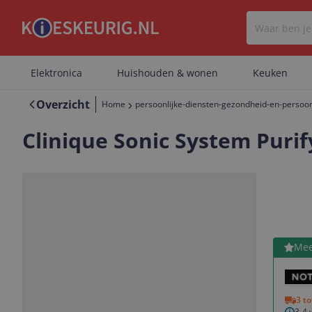
Elektronica
Huishouden & wonen
Keuken
Overzicht
Home
persoonlijke-diensten-gezondheid-en-persoon
Clinique Sonic System Purif
Bekijk 
Mee
Vorige
Volgende
3 t
3-4