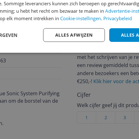
e. Sommige leveranciers kunnen zich beroepen op gerechtvaardig
emming; u hebt het recht om bezwaar te maken in
Advertentie-ins
op elk moment intrekken in
Cookie-instellingen
.
Privacybeleid
Reviews
ERGEVEN
ALLES AFWIJZEN
ALLES 
Er zijn nog geen revie
Heb jij dit product in bezi
met het schrijven van je re
563
een review gemiddeld tuss
andere bezoekers een bet
€250,-!
Klik hier voor de a
que Sonic System Purifying
Cijfer
aan om de borstel van de
Welk cijfer geef jij dit prod
1
2
3
n.