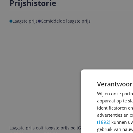
Prijshistorie
Laagste prijs
Gemiddelde laagste prijs
Verantwoor
Wij en onze part
apparaat op te s
identificatoren e
advertenties en c
(1892)
kunnen uw 
Laagste prijs ooit
Hoogste prijs ooit
Goedkoopste nu
Laatste pri
gebruik van nauw