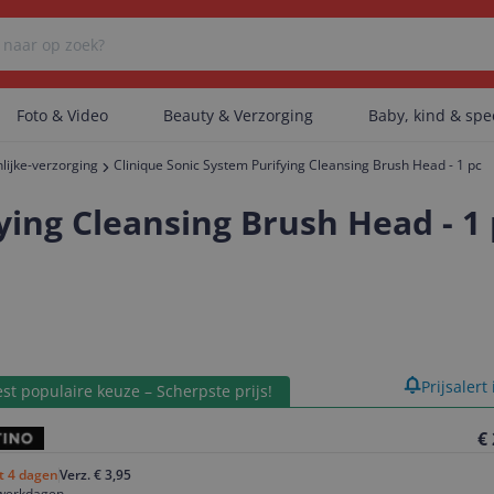
Foto & Video
Beauty & Verzorging
Baby, kind & sp
lijke-verzorging
Clinique Sonic System Purifying Cleansing Brush Head - 1 pc
Er zijn geen categorieën gevonden.
ying Cleansing Brush Head - 1 
Er zijn geen producten gevonden.
Er zijn geen artikelen gevonden.
product
Prijsalert
st populaire keuze – Scherpste prijs!
€
ot 4 dagen
Verz. € 3,95
 werkdagen