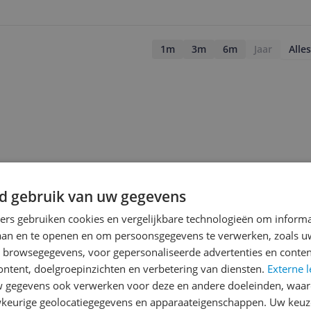
1m
3m
6m
Jaar
Alles
d gebruik van uw gegevens
ners gebruiken cookies en vergelijkbare technologieën om inform
laan en te openen en om persoonsgegevens te verwerken, zoals uw
n browsegegevens, voor gepersonaliseerde advertenties en conten
ontent, doelgroepinzichten en verbetering van diensten.
Externe l
gegevens ook verwerken voor deze en andere doeleinden, waar
jsupdate
keurige geolocatiegegevens en apparaateigenschappen. Uw keuze