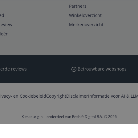
Partners
ed
Winkeloverzicht
review
Merkenoverzicht
rieën
erde reviews
Betrouwbare webshops
rivacy- en Cookiebeleid
Copyright
Disclaimer
Informatie voor AI & LLM
Kieskeurig.nl - onderdeel van Reshift Digital B.V. © 2026