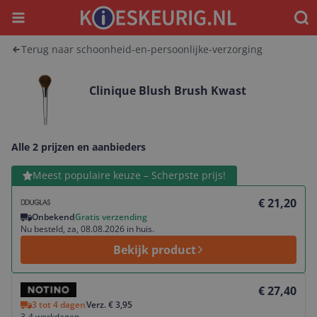
Menu
Waar
Terug naar schoonheid-en-persoonlijke-verzorging
Clinique Blush Brush Kwast
Alle 2 prijzen en aanbieders
Bekijk product
Meest populaire keuze – Scherpste prijs!
€ 21,20
Onbekend
Gratis verzending
Nu besteld, za, 08.08.2026 in huis.
Bekijk product
Bekijk product
€ 27,40
3 tot 4 dagen
Verz. € 3,95
3-4 werkdagen