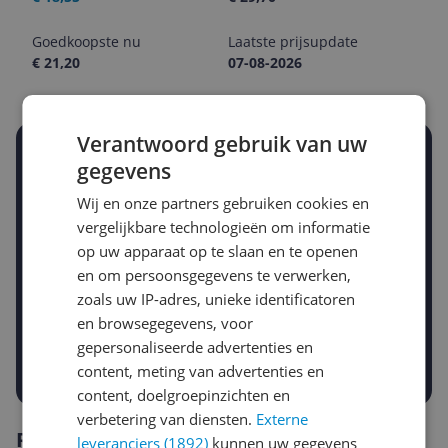
Goedkoopste nu
Laatste prijsupdate
€ 21,20
07-08-2026
Verantwoord gebruik van uw
Stel een alert in en mis geen prijsdaling
gegevens
Krijg een seintje zodra de prijs zakt
Jouw e-mailadres
Wij en onze partners gebruiken cookies en
vergelijkbare technologieën om informatie
op uw apparaat op te slaan en te openen
en om persoonsgegevens te verwerken,
Gewenste daling of bedrag
Gewenste prijs
zoals uw IP-adres, unieke identificatoren
€
-5%
-10%
-15%
en browsegegevens, voor
gepersonaliseerde advertenties en
Prijsalert aanzetten
content, meting van advertenties en
content, doelgroepinzichten en
verbetering van diensten.
Externe
Reviews
leveranciers (1892)
kunnen uw gegevens