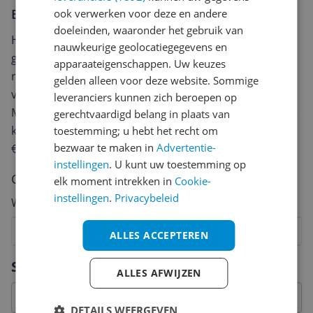
Er zijn nog geen reviews geschreven
ook verwerken voor deze en andere
doeleinden, waaronder het gebruik van
Heb jij dit product in bezit en wil je graag je mening
nauwkeurige geolocatiegegevens en
geven? Start dan hieronder met het schrijven van je
apparaateigenschappen. Uw keuzes
review. Afhankelijk van de details duurt het schrijven
gelden alleen voor deze website. Sommige
van een review gemiddeld tussen de 3 en 10 minuten.
leveranciers kunnen zich beroepen op
Met jouw mening help je andere bezoekers een betere
gerechtvaardigd belang in plaats van
keuze te maken én maak je iedere maand kans op
toestemming; u hebt het recht om
bezwaar te maken in
Advertentie-
€250,-!
Klik hier voor de actievoorwaarden.
instellingen
. U kunt uw toestemming op
Cijfer
elk moment intrekken in
Cookie-
instellingen
.
Privacybeleid
Welk cijfer geef jij dit product?
1
2
3
4
5
6
7
8
9
10
ALLES ACCEPTEREN
Vraag 1 van 4
Specificaties
ALLES AFWIJZEN
DETAILS WEERGEVEN