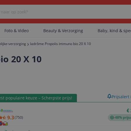
Foto & Video
Beauty & Verzorging
Baby, kind & sp
lijke-verzorging
ladrôme Propolis immuno bio 20 X 10
Er zijn geen categorieën gevonden.
o 20 X 10
Er zijn geen producten gevonden.
product
Prijsalert
st populaire keuze – Scherpste prijs!
Er zijn geen artikelen gevonden.
€
9.3
(
750
)
-48% prijs