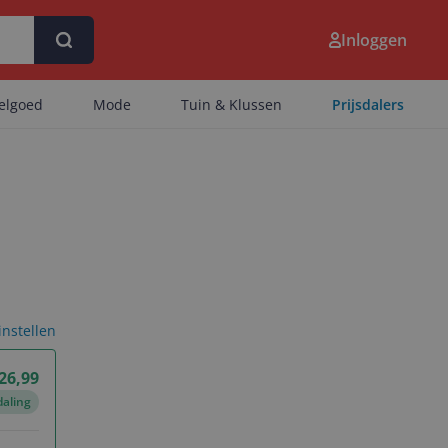
Inloggen
eelgoed
Mode
Tuin & Klussen
Prijsdalers
 instellen
 26,99
daling