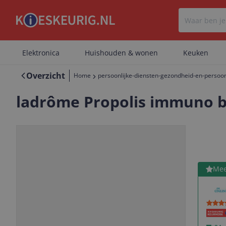
Elektronica
Huishouden & wonen
Keuken
Overzicht
Home
persoonlijke-diensten-gezondheid-en-persoon
ladrôme Propolis immuno bi
Bekijk 
Mee
Vorige
Volgende