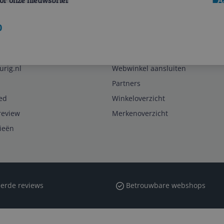
voor onze nieuwsbrief
A
0
Zakelijk
urig.nl
Webwinkel aansluiten
Partners
ed
Winkeloverzicht
review
Merkenoverzicht
rieën
erde reviews
Betrouwbare webshops