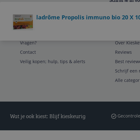
Schrijf je in 
Bekijk product
ladrôme Propolis immuno bio 20 X 1
Service
Algemeen
Vragen?
Over Kieske
Contact
Reviews
Veilig kopen; hulp, tips & alerts
Best review
Schrijf een 
Alle catego
Wat je ook kiest: Blijf kieskeurig
Gecontrole