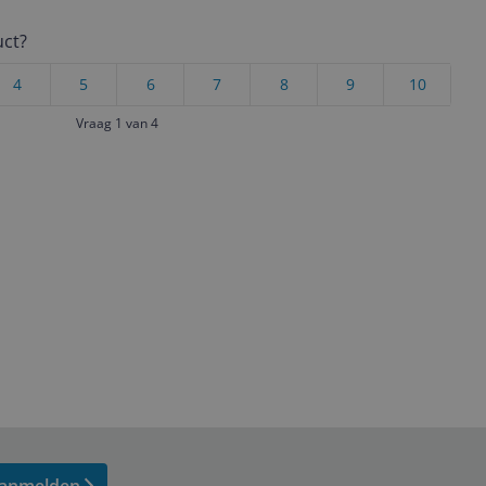
uct?
4
5
6
7
8
9
10
Vraag 1 van 4