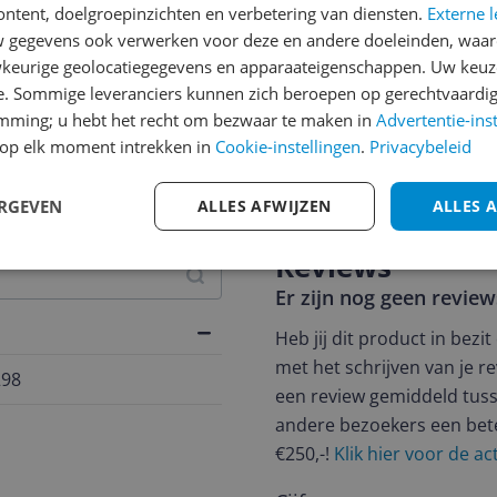
ontent, doelgroepinzichten en verbetering van diensten.
Externe l
gegevens ook verwerken voor deze en andere doeleinden, waar
keurige geolocatiegegevens en apparaateigenschappen. Uw keuze
e. Sommige leveranciers kunnen zich beroepen op gerechtvaardig
emming; u hebt het recht om bezwaar te maken in
Advertentie-ins
jsupdate
op elk moment intrekken in
Cookie-instellingen
.
Privacybeleid
ERGEVEN
ALLES AFWIJZEN
ALLES 
Reviews
Er zijn nog geen revie
Heb jij dit product in bezi
met het schrijven van je re
298
een review gemiddeld tuss
andere bezoekers een bet
€250,-!
Klik hier voor de a