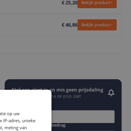
€ 25,20
Bekijk product
€ 46,86
Bekijk product
Stel een alert in en mis geen prijsdaling
Krijg een seintje zodra de prijs zakt
Jouw e-mailadres
atie op uw
 IP-adres, unieke
Gewenste daling of bedrag
t, meting van
Gewenste prijs