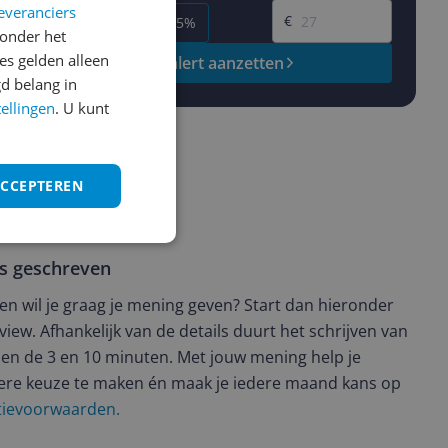
everanciers
€
-5%
-10%
-15%
onder het
s gelden alleen
Prijsalert aanzetten
d belang in
tellingen
. U kunt
ACCEPTEREN
ws geschreven
t en wil je graag je mening geven? Start dan hieronder
view. Afhankelijk van de details duurt het schrijven van
en de 3 en 10 minuten. Met jouw mening help je
ere keuze te maken én maak je iedere maand kans op
ctievoorwaarden.