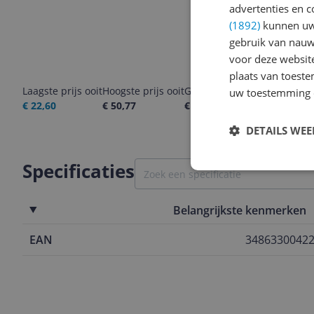
advertenties en c
(1892)
kunnen uw 
gebruik van nauw
voor deze websit
plaats van toest
Laagste prijs ooit
Hoogste prijs ooit
Goedkoopste nu
Laatste pri
uw toestemming 
€ 22,60
€ 50,77
€ 24,60
09-08-2026
DETAILS WE
Specificaties
Belangrijkste kenmerken
EAN
3486330042