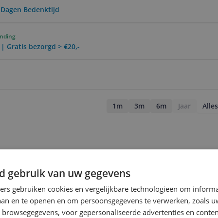
0 Dagen Bedenktijd
ending
 | Gratis bezorgd > €20,-
1m
3m
6m
Jaar
Alles
d gebruik van uw gegevens
ners gebruiken cookies en vergelijkbare technologieën om inform
laan en te openen en om persoonsgegevens te verwerken, zoals uw
n browsegegevens, voor gepersonaliseerde advertenties en conten