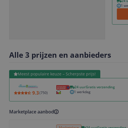
24 
1 w
Slide
Slide
1
2
Alle 3 prijzen en aanbieders
Bekijk product
Meest populaire keuze – Scherpste prijs!
24 uur
Gratis verzending
1 werkdag
9.3
(
750
)
Marketplace aanbod
Bekijk product
Marketplace
24 uur
Gratis verzending