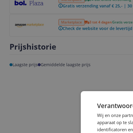
Gratis verzending vanaf € 25,- | 3
Bekijk product
Marketplace
3 tot 4 dagen
Gratis verz
Check de website voor de levertijd
Prijshistorie
Laagste prijs
Gemiddelde laagste prijs
Verantwoor
Wij en onze part
apparaat op te s
identificatoren e