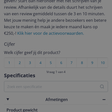
geven? Start dan hieronder met het schrijven van je
review. Afhankelijk van de details duurt het schrijven
van een review gemiddeld tussen de 3 en 10 minuten.
Met jouw mening help je andere bezoekers een betere
keuze te maken én maak je iedere maand kans op
€250,-!
Klik hier voor de actievoorwaarden.
Cijfer
Welk cijfer geef jij dit product?
1
2
3
4
5
6
7
8
9
10
Vraag 1 van 4
Specificaties
Afmetingen
Product gewicht