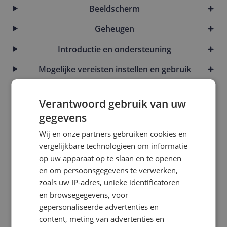
Beeldscherm
Geheugen
Introductie en ondersteuning
Mogelijke vereisten instellen en gebruik
Netwerkverbindingen
Verantwoord gebruik van uw
Opslag
gegevens
Overige eigenschappen
Wij en onze partners gebruiken cookies en
vergelijkbare technologieën om informatie
Overige kenmerken
op uw apparaat op te slaan en te openen
Processor
en om persoonsgegevens te verwerken,
zoals uw IP-adres, unieke identificatoren
Software
en browsegegevens, voor
gepersonaliseerde advertenties en
Videokaart
content, meting van advertenties en