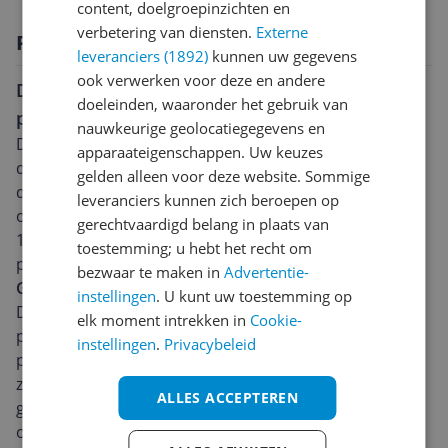
content, doelgroepinzichten en
verbetering van diensten.
Externe
Productomschrijving
leveranciers (1892)
kunnen uw gegevens
ook verwerken voor deze en andere
Doeltreffende desktop: HP Slim Desktop S01-
doeleinden, waaronder het gebruik van
pF2002nd
nauwkeurige geolocatiegegevens en
De HP Slim Desktop S01-pF2002nd is een efficiënte
apparaateigenschappen. Uw keuzes
desktop gemaakt voor dagelijks gebruik. Aangedreven
gelden alleen voor deze website. Sommige
door een Intel Core i5-12400 processor en
leveranciers kunnen zich beroepen op
ondersteund door een robuust intern geheugen van
gerechtvaardigd belang in plaats van
16GB DDR4-SDRAM, garandeert deze desktop sterke
toestemming; u hebt het recht om
prestaties en betrouwbaarheid.
bezwaar te maken in
Advertentie-
Geavanceerde Processor en Opvallende Opslag
instellingen
. U kunt uw toestemming op
De opwindende combinatie van de Intel Core i5-
elk moment intrekken in
Cookie-
processor met 18 MB cache, samen met de 1,8 MHz
instellingen
.
Privacybeleid
processor-frequentie, zorgt ervoor dat deze machine
zelfs de meest slopende taken met gemak aankan. De
ALLES ACCEPTEREN
geïntegreerde 512GB M.2 PCI Express SSD biedt royale
opslagruimte en verbazingwekkende laadsnelheden.