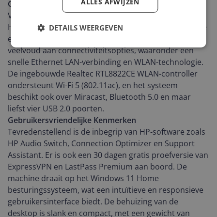
ALLES AFWIJZEN
Grafische Kenmerken en Connectiviteitsopties
Voor de visueel veeleisende gebruiker beschikt deze
HP-desktop over Intel UHD Graphics 730, voor heldere
DETAILS WEERGEVEN
en levendige beeldkwaliteit. De machine heeft een
veelvoud aan connectiviteitsopties, waaronder een
snelle Ethernet LAN-verbinding en WLAN-technologie.
De ingebouwde Realtec RTL8822CE WLAN-controller
ondersteunt Wi-Fi 5 (802.11ac), en het systeem
beschikt ook over Miracast, Bluetooth 5.0 en maar
liefst vier USB 2.0 poorten.
Gebruikersvriendelijke Kenmerken
Tevredenstellend is de inbegrip van HP-software zoals
HP Audio Switch, Connection Optimizer en Support
Assistant. Er is ook een 30 dagen gratis proefversie van
ExpressVPN en LastPass Premium aan boord. De
machine draait op het Windows 11 Home
besturingssysteem, wat een intuïtieve en responsieve
gebruikersinterface biedt. De behuizing van de
desktop is slank en compact, met een gewicht van