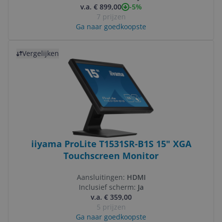
-5%
v.a. € 899,00
7 prijzen
Ga naar goedkoopste
Bekijk product
Vergelijken
iiyama ProLite T1531SR-B1S 15" XGA
Touchscreen Monitor
Aansluitingen:
HDMI
Inclusief scherm:
Ja
v.a. € 359,00
5 prijzen
Ga naar goedkoopste