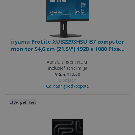
iiyama ProLite XUB2293HSU-B7 computer
monitor 54,6 cm (21.5\") 1920 x 1080 Pixels
Full HD LED Zwart
Aansluitingen:
HDMI
Inclusief scherm:
Ja
v.a. € 119,00
8 prijzen
Ga naar goedkoopste
Bekijk product
Vergelijken