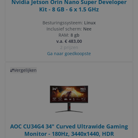
Nvidia Jetson Orin Nano Super Developer
Kit - 8 GB - 6 x 1.5 GHz
Besturingssysteem:
Linux
Inclusief scherm:
Nee
RAM:
8 gb
v.a. € 483,00
2 prijzen
Ga naar goedkoopste
Bekijk product
Vergelijken
AOC CU34G4 34" Curved Ultrawide Gaming
Monitor - 180Hz, 3440x1440, HDR