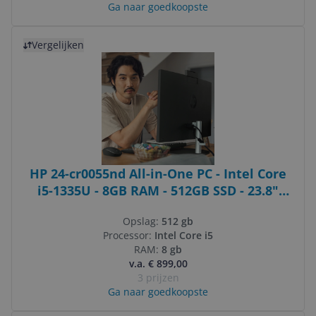
Ga naar goedkoopste
Bekijk product
Vergelijken
HP 24-cr0055nd All-in-One PC - Intel Core
i5-1335U - 8GB RAM - 512GB SSD - 23.8"
FHD - Windows 11 Home
Opslag:
512 gb
Processor:
Intel Core i5
RAM:
8 gb
v.a. € 899,00
3 prijzen
Ga naar goedkoopste