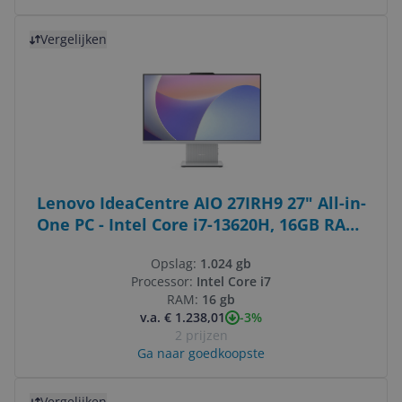
Bekijk product
Vergelijken
Lenovo IdeaCentre AIO 27IRH9 27" All-in-
One PC - Intel Core i7-13620H, 16GB RAM,
1TB SSD, Windows 11 Home - Cloud Grey
Opslag:
1.024 gb
Processor:
Intel Core i7
RAM:
16 gb
-3%
v.a. € 1.238,01
2 prijzen
Ga naar goedkoopste
Bekijk product
Vergelijken