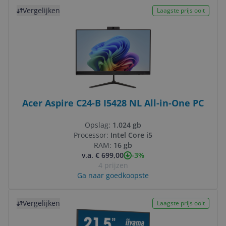
Bekijk product
Vergelijken
Laagste prijs ooit
Acer Aspire C24-B I5428 NL All-in-One PC
Opslag:
1.024 gb
Processor:
Intel Core i5
RAM:
16 gb
-3%
v.a. € 699,00
4 prijzen
Ga naar goedkoopste
Bekijk product
Vergelijken
Laagste prijs ooit