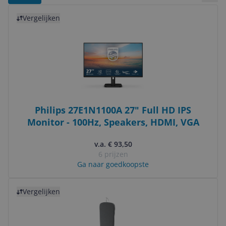
Bekij
Bekijk product
Vergelijken
Philips 27E1N1100A 27" Full HD IPS
Monitor - 100Hz, Speakers, HDMI, VGA
v.a. € 93,50
6 prijzen
Ga naar goedkoopste
Bekijk product
Vergelijken