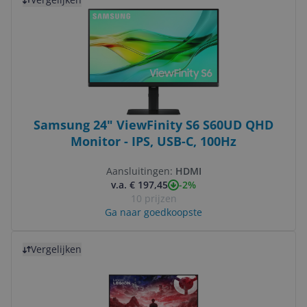
Samsung 24" ViewFinity S6 S60UD QHD
Monitor - IPS, USB-C, 100Hz
Aansluitingen:
HDMI
-2%
v.a. € 197,45
10 prijzen
Ga naar goedkoopste
Bekijk product
Vergelijken