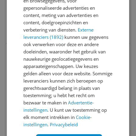
en browsegegevens, voor
Inclusief scherm:
Nee
gepersonaliseerde advertenties en
Processor:
Intel Core i5
content, meting van advertenties en
RAM:
2 gb
content, doelgroepinzichten en
v.a. € 84,90
6 prijzen
verbetering van diensten.
Externe
Ga naar goedkoopste
leveranciers (1892)
kunnen uw gegevens
ook verwerken voor deze en andere
Bekijk product
doeleinden, waaronder het gebruik van
Vergelijken
nauwkeurige geolocatiegegevens en
apparaateigenschappen. Uw keuzes
gelden alleen voor deze website. Sommige
leveranciers kunnen zich beroepen op
gerechtvaardigd belang in plaats van
toestemming; u hebt het recht om
bezwaar te maken in
Advertentie-
Blackview MP60 Mini PC - Intel Celeron
instellingen
. U kunt uw toestemming op
N150 - 16GB RAM - 512GB SSD - Windows
elk moment intrekken in
Cookie-
11 Pro - Black
instellingen
.
Privacybeleid
Opslag:
512 gb
Processor:
Intel Core i5