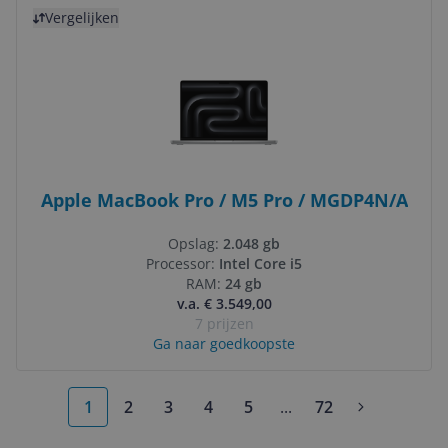
Bekijk product
Vergelijken
Apple MacBook Pro / M5 Pro / MGDP4N/A
Opslag:
2.048 gb
Processor:
Intel Core i5
RAM:
24 gb
v.a. € 3.549,00
7 prijzen
Ga naar goedkoopste
1
2
3
4
5
...
72
More pages