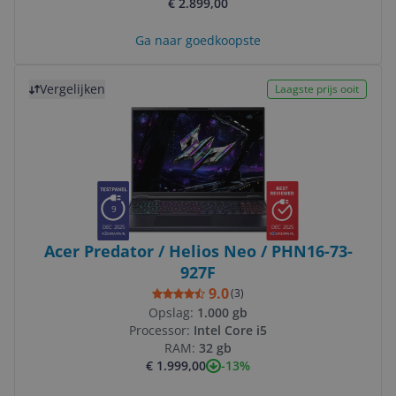
€ 2.899,00
Ga naar goedkoopste
Bekijk product
Vergelijken
Laagste prijs ooit
9
DEC 2025
DEC 2025
Acer Predator / Helios Neo / PHN16-73-
927F
9.0
(
3
)
Opslag:
1.000 gb
Processor:
Intel Core i5
RAM:
32 gb
-13%
€ 1.999,00