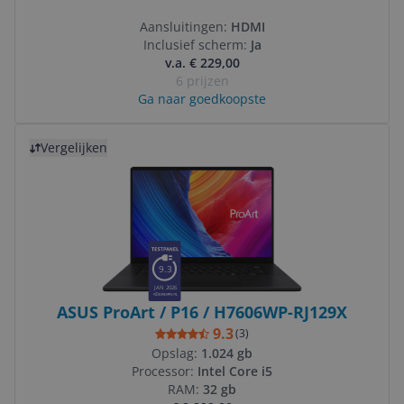
Aansluitingen:
HDMI
Inclusief scherm:
Ja
v.a. € 229,00
6 prijzen
Ga naar goedkoopste
Bekijk product
Vergelijken
9.3
JAN 2026
ASUS ProArt / P16 / H7606WP-RJ129X
9.3
(
3
)
Opslag:
1.024 gb
Processor:
Intel Core i5
RAM:
32 gb