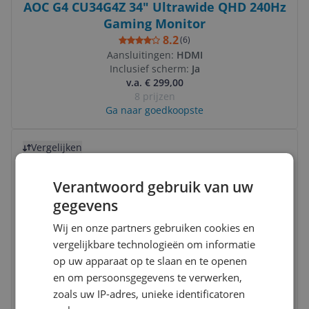
AOC G4 CU34G4Z 34" Ultrawide QHD 240Hz
Gaming Monitor
8.2
(
6
)
Aansluitingen:
HDMI
Inclusief scherm:
Ja
v.a. € 299,00
8 prijzen
Ga naar goedkoopste
Bekijk product
Vergelijken
Verantwoord gebruik van uw
gegevens
Wij en onze partners gebruiken cookies en
vergelijkbare technologieën om informatie
op uw apparaat op te slaan en te openen
INNO3D GeForce GT 1030 2GB GDDR5
en om persoonsgegevens te verwerken,
Graphics Card
zoals uw IP-adres, unieke identificatoren