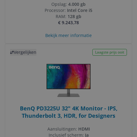
Opslag:
4.000 gb
Processor:
Intel Core i5
RAM:
128 gb
€ 9.243,78
Bekijk meer informatie
Bekijk product
Vergelijken
Laagste prijs ooit
BenQ PD3225U 32" 4K Monitor - IPS,
Thunderbolt 3, HDR, for Designers
Aansluitingen:
HDMI
Inclusief scherm:
Ja