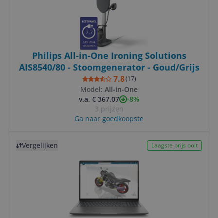
7.7
MEI 2024
Philips All-in-One Ironing Solutions
AIS8540/80 - Stoomgenerator - Goud/Grijs
7.8
(
17
)
Model:
All-in-One
-8%
v.a. € 367,07
3 prijzen
Ga naar goedkoopste
Bekijk product
Vergelijken
Laagste prijs ooit