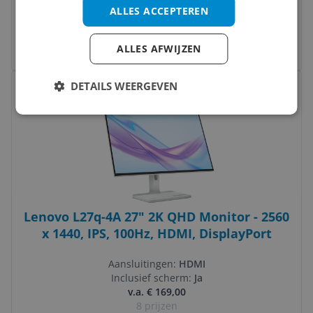
RAM:
16 gb
ALLES ACCEPTEREN
€ 320,77
ALLES AFWIJZEN
Bekijk meer informatie
Bekijk product
DETAILS WEERGEVEN
Vergelijken
Lenovo L27q-4A 27" 2K QHD Monitor - 2560
x 1440, IPS, 100Hz, HDMI, DisplayPort
Aansluitingen:
HDMI
Inclusief scherm:
Ja
v.a. € 169,00
8 prijzen