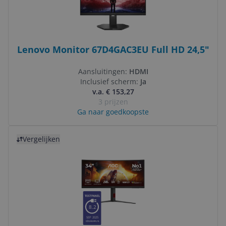
Lenovo Monitor 67D4GAC3EU Full HD 24,5"
Aansluitingen:
HDMI
Inclusief scherm:
Ja
v.a. € 153,27
3 prijzen
Ga naar goedkoopste
Bekijk product
Vergelijken
8.2
SEP 2025