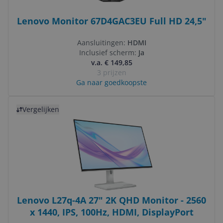
Lenovo Monitor 67D4GAC3EU Full HD 24,5"
Aansluitingen:
HDMI
Inclusief scherm:
Ja
v.a. € 149,85
3 prijzen
Ga naar goedkoopste
Bekijk product
Vergelijken
Lenovo L27q-4A 27" 2K QHD Monitor - 2560
x 1440, IPS, 100Hz, HDMI, DisplayPort