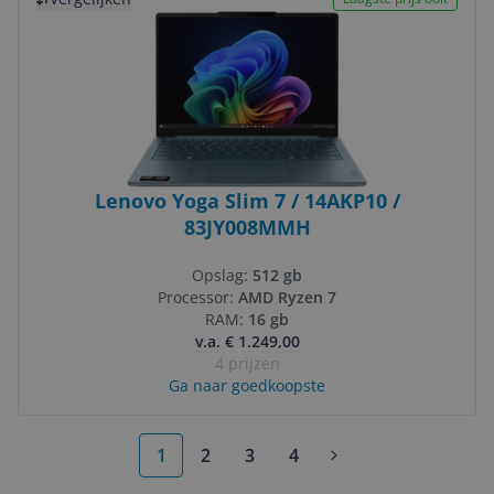
Lenovo Yoga Slim 7 / 14AKP10 /
83JY008MMH
Opslag:
512 gb
Processor:
AMD Ryzen 7
RAM:
16 gb
v.a. € 1.249,00
4 prijzen
Ga naar goedkoopste
1
2
3
4