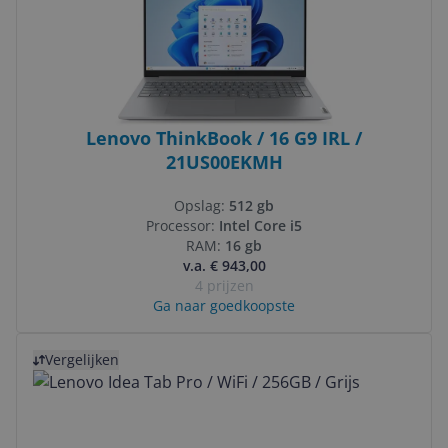
Lenovo ThinkBook / 16 G9 IRL /
21US00EKMH
Opslag:
512 gb
Processor:
Intel Core i5
RAM:
16 gb
v.a. € 943,00
4 prijzen
Ga naar goedkoopste
Bekijk product
Vergelijken