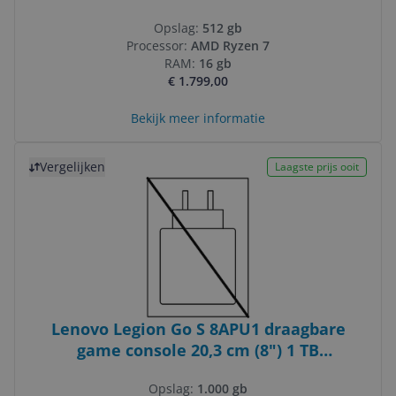
Opslag:
512 gb
Processor:
AMD Ryzen 7
RAM:
16 gb
€ 1.799,00
Bekijk meer informatie
Bekijk product
Vergelijken
Laagste prijs ooit
Lenovo Legion Go S 8APU1 draagbare
game console 20,3 cm (8") 1 TB
Touchscreen Wifi Zwart, Violet
Opslag:
1.000 gb