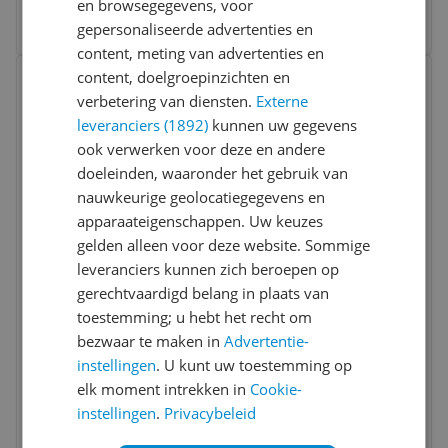
en browsegegevens, voor
5 prijzen
Ga naar goedkoopste
gepersonaliseerde advertenties en
content, meting van advertenties en
Bekijk product
content, doelgroepinzichten en
Vergelijken
verbetering van diensten.
Externe
leveranciers (1892)
kunnen uw gegevens
ook verwerken voor deze en andere
doeleinden, waaronder het gebruik van
nauwkeurige geolocatiegegevens en
apparaateigenschappen. Uw keuzes
gelden alleen voor deze website. Sommige
Lenovo ThinkSmart Bar 180 -
leveranciers kunnen zich beroepen op
Hoogwaardige conferentiebar met 180°
gerechtvaardigd belang in plaats van
gezichtsveld en AI-technologie
toestemming; u hebt het recht om
Opslag:
512 gb
bezwaar te maken in
Advertentie-
Processor:
Intel Core i5
instellingen
. U kunt uw toestemming op
RAM:
16 gb
elk moment intrekken in
Cookie-
€ 1.313,99
instellingen
.
Privacybeleid
Bekijk meer informatie