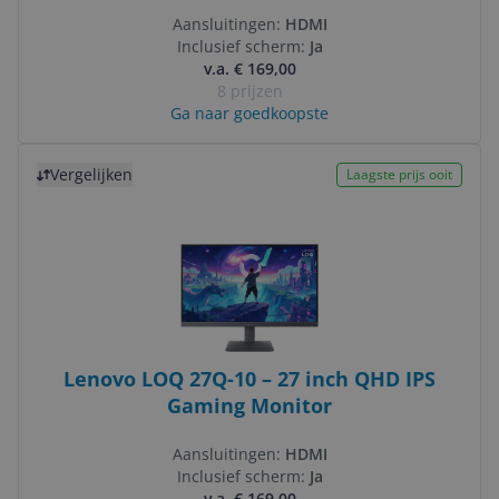
Aansluitingen:
HDMI
Inclusief scherm:
Ja
v.a. € 169,00
8 prijzen
Ga naar goedkoopste
Bekijk product
Vergelijken
Laagste prijs ooit
Lenovo LOQ 27Q-10 – 27 inch QHD IPS
Gaming Monitor
Aansluitingen:
HDMI
Inclusief scherm:
Ja
v.a. € 169,00