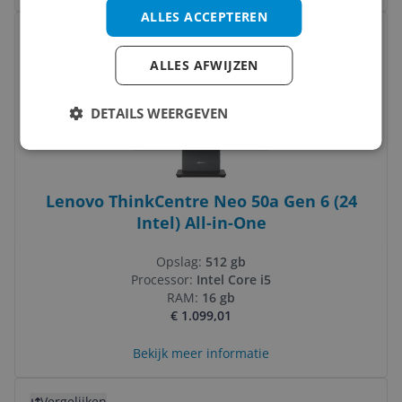
ALLES ACCEPTEREN
Bekijk product
Vergelijken
Laagste prijs ooit
ALLES AFWIJZEN
DETAILS WEERGEVEN
Lenovo ThinkCentre Neo 50a Gen 6 (24
Intel) All-in-One
Opslag:
512 gb
Processor:
Intel Core i5
RAM:
16 gb
€ 1.099,01
Bekijk meer informatie
Bekijk product
Vergelijken