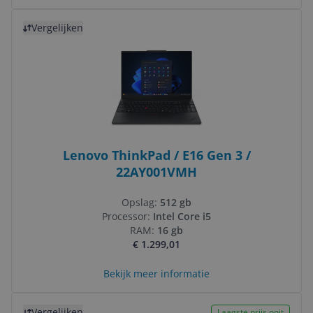
Bekijk product
Vergelijken
Lenovo ThinkPad / E16 Gen 3 /
22AY001VMH
Opslag:
512 gb
Processor:
Intel Core i5
RAM:
16 gb
€ 1.299,01
Bekijk meer informatie
Bekijk product
Vergelijken
Laagste prijs ooit