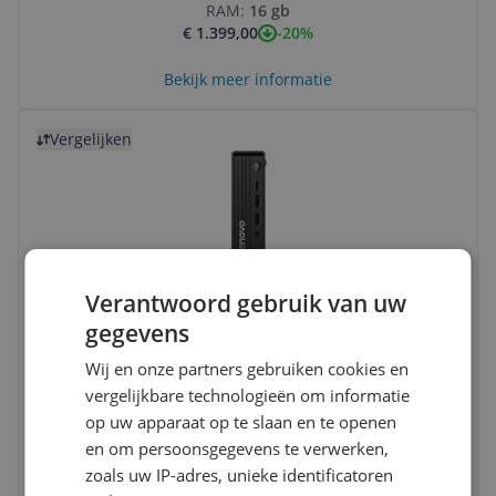
RAM:
16 gb
-20%
€ 1.399,00
Bekijk meer informatie
Bekijk product
Vergelijken
Verantwoord gebruik van uw
gegevens
Lenovo ThinkCentre M70q Gen 6 Mini PC
Zwart
Wij en onze partners gebruiken cookies en
vergelijkbare technologieën om informatie
Opslag:
512 gb
op uw apparaat op te slaan en te openen
Processor:
Intel Core i5
en om persoonsgegevens te verwerken,
RAM:
16 gb
zoals uw IP-adres, unieke identificatoren
v.a. € 987,00