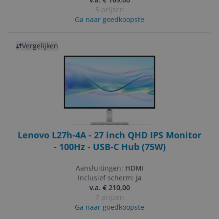
5 prijzen
Ga naar goedkoopste
Bekijk product
Vergelijken
Lenovo L27h-4A - 27 inch QHD IPS Monitor
- 100Hz - USB-C Hub (75W)
Aansluitingen:
HDMI
Inclusief scherm:
Ja
v.a. € 210,00
7 prijzen
Ga naar goedkoopste