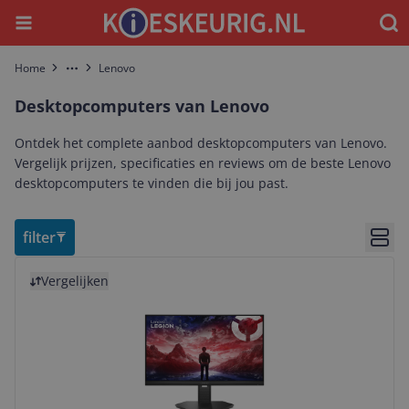
Menu
Waar
Home
Lenovo
More
Desktopcomputers van Lenovo
Ontdek het complete aanbod desktopcomputers van Lenovo.
Vergelijk prijzen, specificaties en reviews om de beste Lenovo
desktopcomputers te vinden die bij jou past.
filter
Bekij
Bekijk product
Vergelijken