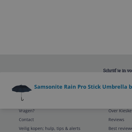
Schrijf je in 
Bekijk product
Samsonite Rain Pro Stick Umbrella b
Service
Algemeen
Vragen?
Over Kieske
Contact
Reviews
Veilig kopen; hulp, tips & alerts
Best review