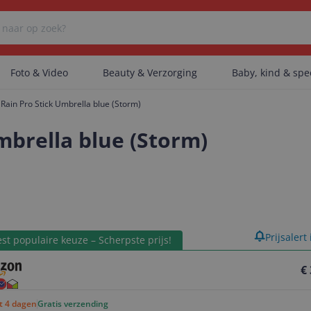
Foto & Video
Beauty & Verzorging
Baby, kind & sp
Rain Pro Stick Umbrella blue (Storm)
Er zijn geen categorieën gevonden.
mbrella blue (Storm)
Er zijn geen producten gevonden.
product
Prijsalert
Er zijn geen artikelen gevonden.
st populaire keuze – Scherpste prijs!
€
ot 4 dagen
Gratis verzending