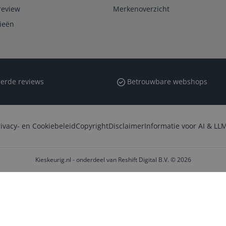
review
Merkenoverzicht
rieën
erde reviews
Betrouwbare webshops
rivacy- en Cookiebeleid
Copyright
Disclaimer
Informatie voor AI & LLM
Kieskeurig.nl - onderdeel van Reshift Digital B.V. © 2026