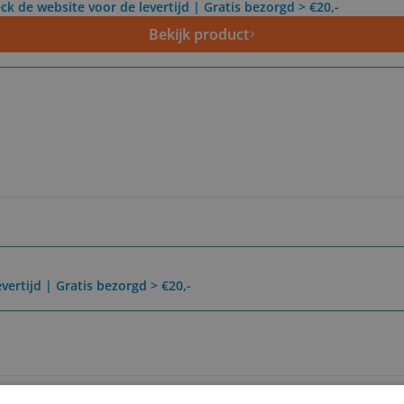
ck de website voor de levertijd | Gratis bezorgd > €20,-
Bekijk product
vertijd | Gratis bezorgd > €20,-