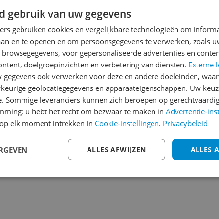
Reviews
d gebruik van uw gegevens
Er zijn nog geen revie
ners gebruiken cookies en vergelijkbare technologieën om inform
laan en te openen en om persoonsgegevens te verwerken, zoals uw
Heb jij dit product in bezi
n browsegegevens, voor gepersonaliseerde advertenties en conten
met het schrijven van je re
ontent, doelgroepinzichten en verbetering van diensten.
Externe l
een review gemiddeld tuss
gegevens ook verwerken voor deze en andere doeleinden, waar
andere bezoekers een bet
keurige geolocatiegegevens en apparaateigenschappen. Uw keuze
€250,-!
Klik hier voor de a
e. Sommige leveranciers kunnen zich beroepen op gerechtvaardig
135
emming; u hebt het recht om bezwaar te maken in
Advertentie-ins
Cijfer
op elk moment intrekken in
Cookie-instellingen
.
Privacybeleid
Welk cijfer geef jij dit prod
ERGEVEN
ALLES AFWIJZEN
ALLES 
1
2
3