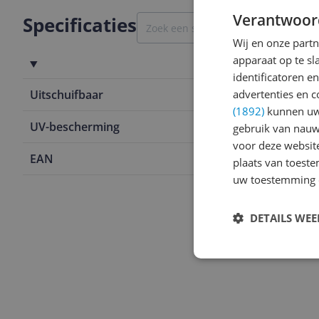
Verantwoor
Specificaties
Wij en onze part
apparaat op te s
Productinformatie
identificatoren e
advertenties en c
Uitschuifbaar
Nee
(1892)
kunnen uw 
UV-bescherming
Nee
gebruik van nauw
voor deze websit
EAN
5414847415
plaats van toest
uw toestemming 
DETAILS WE