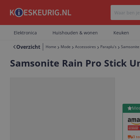
Elektronica
Huishouden & wonen
Keuken
Overzicht
Home
Mode
Accessoires
Paraplu's
Samsonite 
Samsonite Rain Pro Stick U
Bekijk 
Mee
Vorige
Volgende
3 t