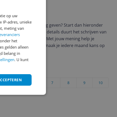
ws geschreven
atie op uw
 IP-adres, unieke
t en wil je graag je mening geven? Start dan hieronder
t, meting van
view. Afhankelijk van de details duurt het schrijven van
everanciers
en de 3 en 10 minuten. Met jouw mening help je
onder het
ere keuze te maken én maak je iedere maand kans op
s gelden alleen
ctievoorwaarden.
d belang in
tellingen
. U kunt
uct?
ACCEPTEREN
4
5
6
7
8
9
10
Vraag 1 van 4