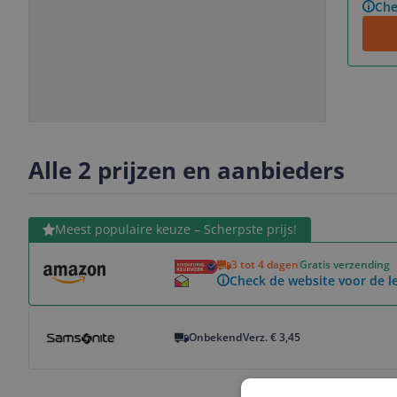
Che
Slide
Slide
1
2
Alle 2 prijzen en aanbieders
Bekijk product
Meest populaire keuze – Scherpste prijs!
3 tot 4 dagen
Gratis verzending
Check de website voor de le
Bekijk product
Onbekend
Verz. € 3,45