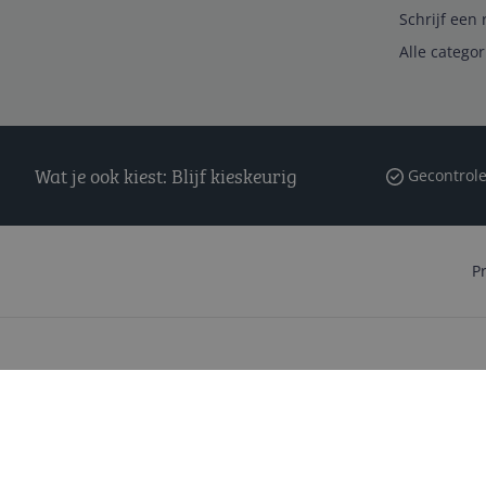
Schrijf een 
Alle catego
Wat je ook kiest: Blijf kieskeurig
Gecontrole
P