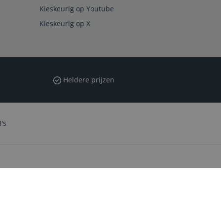
Kieskeurig op Youtube
Kieskeurig op X
Heldere prijzen
's