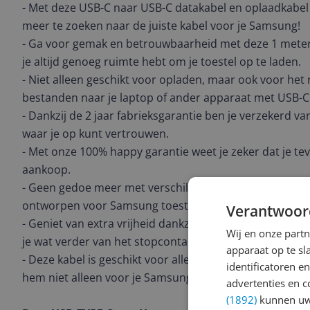
- Met deze USB-C naar USB-C datakabel en oplaadkabel
meer te zoeken naar de juiste kabel voor je Samsung!
- Ga voor gemak en betrouwbaarheid met deze 1 meter
je altijd genoeg ruimte hebt om je toestel op te laden.
- Niet alleen geschikt voor opladen, maar ook voor het
bestanden naar je laptop of ander apparaat met USB-C 
- Dankzij de 2 jaar fabrieksgarantie ben je verzekerd v
waar je op kunt vertrouwen.
- Met onze 100% happy garantie weet je zeker dat je tev
aankoop.
- Geen gedoe meer met verschillende kabels, want deze
ontworpen voor Samsung toestellen.
Verantwoor
- Geniet van extra vrijheid dankzij de 2 meter lengte van
Wij en onze part
je wat verder van het stopcontact zit.
apparaat op te s
- Deze kabel is geschikt voor alle apparaten met een US
identificatoren e
hem niet alleen voor je Samsung kunt gebruiken, maar
advertenties en c
(1892)
kunnen uw 