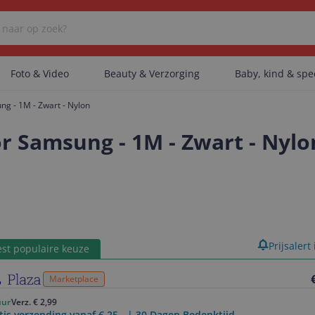
Foto & Video
Beauty & Verzorging
Baby, kind & sp
g - 1M - Zwart - Nylon
Er zijn geen categorieën gevonden.
r Samsung - 1M - Zwart - Nylo
Er zijn geen producten gevonden.
Er zijn geen artikelen gevonden.
product
Prijsalert
st populaire keuze
Marketplace
uur
Verz. € 2,99
tis verzending vanaf € 25,- | 30 Dagen Bedenktijd