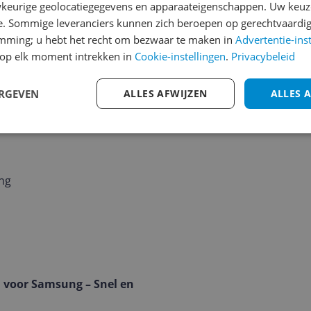
msung Telefoon. Handig!
keurige geolocatiegegevens en apparaateigenschappen. Uw keuze
e. Sommige leveranciers kunnen zich beroepen op gerechtvaardig
emming; u hebt het recht om bezwaar te maken in
Advertentie-ins
op elk moment intrekken in
Cookie-instellingen
.
Privacybeleid
ERGEVEN
ALLES AFWIJZEN
ALLES 
ing
 voor Samsung – Snel en