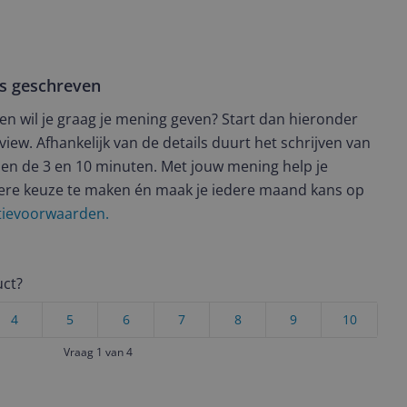
ws geschreven
t en wil je graag je mening geven? Start dan hieronder
view. Afhankelijk van de details duurt het schrijven van
en de 3 en 10 minuten. Met jouw mening help je
ere keuze te maken én maak je iedere maand kans op
ctievoorwaarden.
uct?
4
5
6
7
8
9
10
Vraag 1 van 4