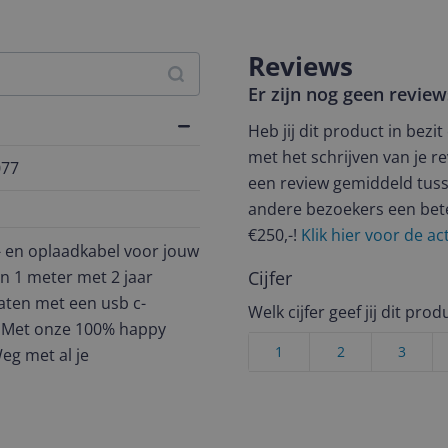
Reviews
Er zijn nog geen revie
Heb jij dit product in bezi
met het schrijven van je re
077
een review gemiddeld tuss
andere bezoekers een bet
€250,-!
Klik hier voor de a
 en oplaadkabel voor jouw
n 1 meter met 2 jaar
Cijfer
raten met een usb c-
Welk cijfer geef jij dit prod
n. Met onze 100% happy
1
2
3
eg met al je