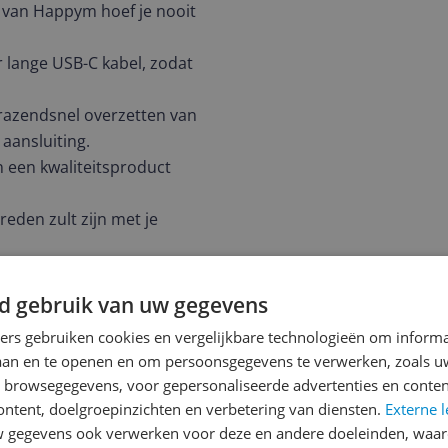
 van Happym hoef je nooit
 lange USB-C kabel, zodat
 razendsnel overzetten van
aansluiting.
an een kwaliteitsproduct
reden zult zijn met je
 USB-C kabel is speciaal
d gebruik van uw gegevens
 de kabel, perfect voor als
ners gebruiken cookies en vergelijkbare technologieën om inform
laan en te openen en om persoonsgegevens te verwerken, zoals uw
B-C aansluiting, zodat je
n browsegegevens, voor gepersonaliseerde advertenties en conten
 ook voor andere gadgets.
ontent, doelgroepinzichten en verbetering van diensten.
Externe l
gegevens ook verwerken voor deze en andere doeleinden, waar