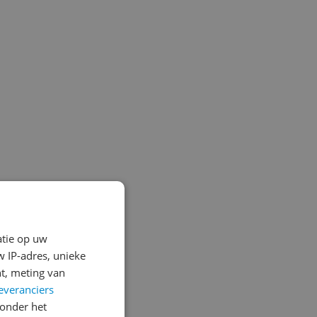
atie op uw
 IP-adres, unieke
t, meting van
everanciers
onder het