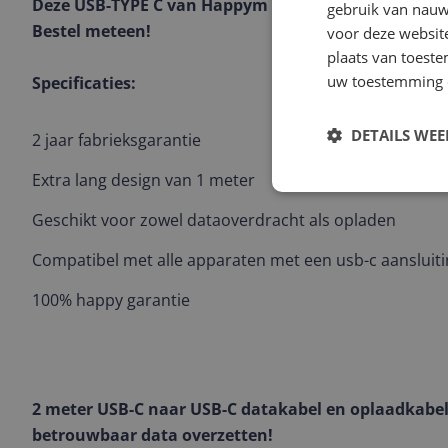
Deze USB-TYPE C van Happym is geschikt voor de Sa
gebruik van nauw
Bestel meteen!
voor deze websit
plaats van toest
uw toestemming 
Specificaties:
DETAILS WE
2 jaar fabrieksgarantie
Extra lang design van 1 meter
Geschikt voor zowel dataoverdracht als opladen
Compatibel met alle apparaten met een usb-c aansluit
100% happy garantie
2 meter USB-C naar USB-C datakabel en oplaadkabel
betrouwbaar data overzetten!