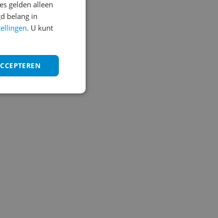
s gelden alleen
d belang in
tellingen
. U kunt
ACCEPTEREN