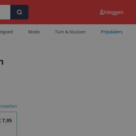
Inloggen
eelgoed
Mode
Tuin & Klussen
Prijsdalers
n
 instellen
€ 7,95