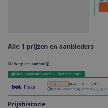
Slide
Slide
1
2
Alle 1 prijzen en aanbieders
Marketplace aanbod
Bekijk product
Meest populaire keuze – Scherpste prijs!
Marketplace
24 uur
Verz. € 2,99
Gratis verzending vanaf € 25,- | 3
Prijshistorie