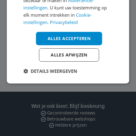
bezwaar te maken in
Advertentie-
instellingen
. U kunt uw toestemming op
Service
elk moment intrekken in
Cookie-
instellingen
.
Privacybeleid
Algemeen
ALLES ACCEPTEREN
Zakelijk
ALLES AFWIJZEN
Volg ons op
DETAILS WEERGEVEN
Wat je ook kiest: Blijf kieskeurig
Gecontroleerde reviews
Betrouwbare webshops
Heldere prijzen