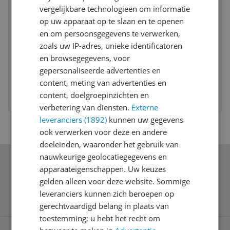
vergelijkbare technologieën om informatie
op uw apparaat op te slaan en te openen
Sterntaler Edda Warmtekussen
en om persoonsgegevens te verwerken,
zoals uw IP-adres, unieke identificatoren
Diersoort:
Hond
en browsegegevens, voor
Type product:
Voer
gepersonaliseerde advertenties en
-4%
€ 14,15
content, meting van advertenties en
content, doelgroepinzichten en
Bekijk meer informatie
verbetering van diensten.
Externe
leveranciers (1892)
kunnen uw gegevens
ook verwerken voor deze en andere
doeleinden, waaronder het gebruik van
nauwkeurige geolocatiegegevens en
Schrijf je in voor onze nieuwsbrief
apparaateigenschappen. Uw keuzes
gelden alleen voor deze website. Sommige
leveranciers kunnen zich beroepen op
gerechtvaardigd belang in plaats van
toestemming; u hebt het recht om