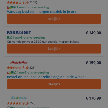
8.4
(
2163
)
24 uur
Gratis verzending
Vandaag besteld, morgen muziek in je oren.
Bekijk
Bekijk product
€ 149,00
24 uur
Gratis verzending
Op werkdagen voor 23:30 uur besteld, morgen in huis
Bekijk
Bekijk product
€ 159,00
5.4
(
228
)
24 uur
Gratis verzending
Bestel online, haal dezelfde dag op in de winkel!
Bekijk
Bekijk product
€ 170,99
9.3
(
750
)
24 uur
Gratis verzending