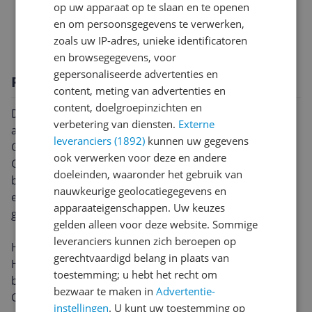
Technisch
op uw apparaat op te slaan en te openen
en om persoonsgegevens te verwerken,
Technische specificaties
zoals uw IP-adres, unieke identificatoren
en browsegegevens, voor
gepersonaliseerde advertenties en
Productomschrijving
content, meting van advertenties en
content, doelgroepinzichten en
Dynamische speaker met breed bereik voor rijke, volle
verbetering van diensten.
Externe
audio
leveranciers (1892)
kunnen uw gegevens
Geniet van een prachtig gebalanceerd geluid met de
ook verwerken voor deze en andere
Galaxy Buds4, aangedreven door een 11 mm
doeleinden, waaronder het gebruik van
breedbandluidspreker, die een rijk geluid levert, van
nauwkeurige geolocatiegegevens en
een stevige, gecontroleerde bas tot heldere
apparaateigenschappen. Uw keuzes
gedetailleerde hoge tonen.
gelden alleen voor deze website. Sommige
leveranciers kunnen zich beroepen op
Hoor elke laag tot leven komen
gerechtvaardigd belang in plaats van
Hoor elke laag tot leven komen met uitgebreide
toestemming; u hebt het recht om
bitdiepte en hoge sampling rates. Samsung Seamless
bezwaar te maken in
Advertentie-
Codec (SSC) ondersteunt 24-bit / 96 kHz audio om het
instellingen
. U kunt uw toestemming op