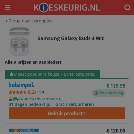
Menu
Waar
Terug naar oordopjes
Samsung Galaxy Buds 4 Wit
Alle 9 prijzen en aanbieders
Bekijk product
Meest populaire keuze – Scherpste prijs!
€ 119,95
9.2
(
360
)
-6% prijsdaling
24 uur
Gratis verzending
31 dagen bedenktijd | Gratis retourneren
Bekijk product
Bekijk product
€ 120,00