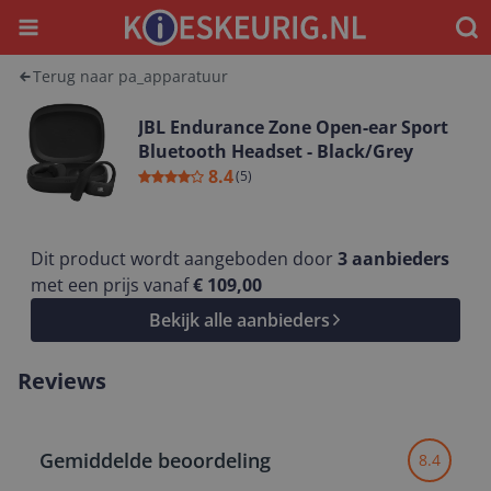
Menu
Waar
Terug naar pa_apparatuur
JBL Endurance Zone Open-ear Sport
Bluetooth Headset - Black/Grey
8.4
(
5
)
Dit product wordt aangeboden door
3
aanbieders
met een prijs vanaf
€ 109,00
Bekijk alle aanbieders
Reviews
Gemiddelde beoordeling
8.4