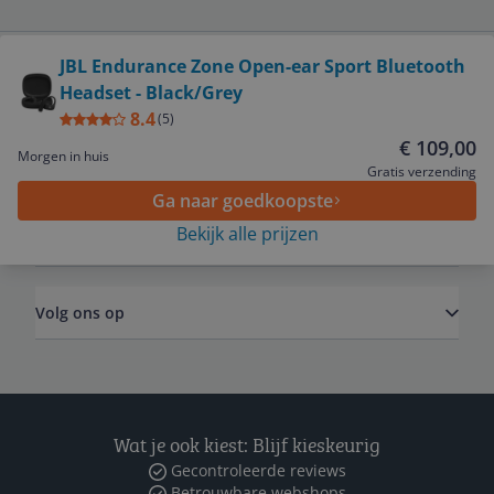
Bekijk product
JBL Endurance Zone Open-ear Sport Bluetooth
Headset - Black/Grey
Service
8.4
(
5
)
€ 109,00
Morgen in huis
Algemeen
Gratis verzending
Ga naar goedkoopste
Bekijk alle prijzen
Zakelijk
Volg ons op
Wat je ook kiest: Blijf kieskeurig
Gecontroleerde reviews
Betrouwbare webshops