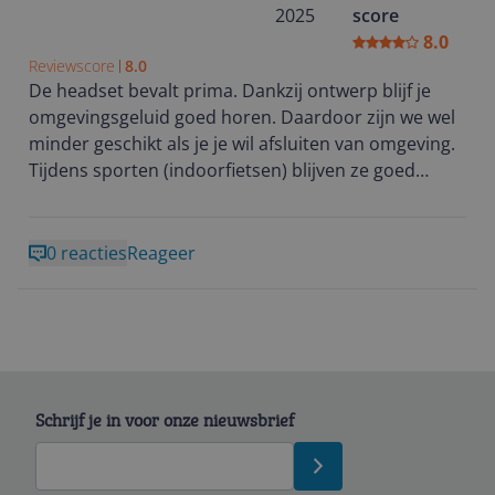
2025
score
8.0
Reviewscore
8.0
De headset bevalt prima. Dankzij ontwerp blijf je
omgevingsgeluid goed horen. Daardoor zijn we wel
minder geschikt als je je wil afsluiten van omgeving.
Tijdens sporten (indoorfietsen) blijven ze goed
zitten.
Na het sporten kun je ze goed schoonmaken.
0 reacties
Reageer
Gebruiksduur van batterij is ook uitstekend.
Schrijf je in voor onze nieuwsbrief