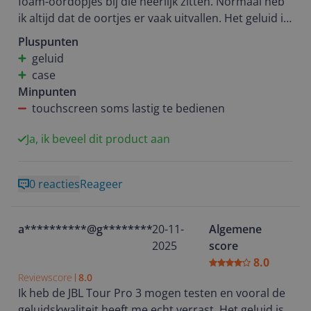
foam-oordopjes bij die heerlijk zitten. Normaal heb
ik altijd dat de oortjes er vaak uitvallen. Het geluid is
ook echt mooi. Het lijkt alsof je echt bij een concert
Pluspunten
bent, als je met deze oordopjes muziek luistert. De
geluid
case is ook ideaal zodat je niet vaak je telefoon hoeft
case
te gebruiken. Volume regelen en het afspelen van
Minpunten
een volgend nummer is zo gedaan!
touchscreen soms lastig te bedienen
Ja, ik beveel dit product aan
0 reacties
Reageer
a**********@g********
20-11-
Algemene
2025
score
8.0
Reviewscore
8.0
Ik heb de JBL Tour Pro 3 mogen testen en vooral de
geluidskwaliteit heeft me echt verrast. Het geluid is