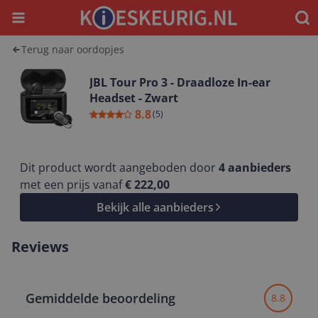
Menu
Waar
Terug naar oordopjes
JBL Tour Pro 3 - Draadloze In-ear
Headset - Zwart
8.8
(
5
)
Dit product wordt aangeboden door
4
aanbieders
met een prijs vanaf
€ 222,00
Bekijk alle aanbieders
Reviews
Gemiddelde beoordeling
8.8