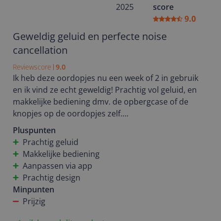
2025
score
9.0
Geweldig geluid en perfecte noise
cancellation
Reviewscore
9.0
Ik heb deze oordopjes nu een week of 2 in gebruik
en ik vind ze echt geweldig! Prachtig vol geluid, en
makkelijke bediening dmv. de opbergcase of de
knopjes op de oordopjes zelf.
De noisecancelling werkt erg goed in drukke
Pluspunten
ruimten en bijvoorbeeld de sportschool. Je hoort
Prachtig geluid
echt niets erdoorheen, wat echt heel fijn is!
Makkelijke bediening
Via een app kun je de oordopjes helemaal naar
Aanpassen via app
eigen smaak aanpassen. Muziek of film, equalizer,
Prachtig design
etc.
Minpunten
Ze zijk niet goedkoop maar echt elke euro waard!
Prijzig