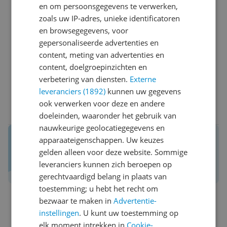
Gebruikersgemak
en om persoonsgegevens te verwerken,
Batterijduur
zoals uw IP-adres, unieke identificatoren
Draagcomfort
en browsegegevens, voor
Minpunten
gepersonaliseerde advertenties en
Zware bas
content, meting van advertenties en
content, doelgroepinzichten en
Ja, ik beveel dit product aan
verbetering van diensten.
Externe
leveranciers (1892)
kunnen uw gegevens
ook verwerken voor deze en andere
0 reacties
Reageer
doeleinden, waaronder het gebruik van
nauwkeurige geolocatiegegevens en
Reviews van echte kopers.
apparaateigenschappen. Uw keuzes
Daar maak je een betere keuze mee!
gelden alleen voor deze website. Sommige
leveranciers kunnen zich beroepen op
Schrijf een review over Kieskeurig.nl
gerechtvaardigd belang in plaats van
toestemming; u hebt het recht om
bezwaar te maken in
Advertentie-
c*******@g********
17-11-2025
Algemene score
instellingen
. U kunt uw toestemming op
9.0
elk moment intrekken in
Cookie-