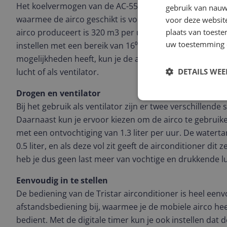
Het koelvermogen van de AC-5531 Airconditioner is 10.
gebruik van nauw
waarmee de airco geschikt is voor een ruimte tot 90 m
voor deze websit
plaats van toest
airco produceert is 320 m3 per uur. Je kunt natuurlijk 
uw toestemming 
instellen met een bereik van 16⁰C tot 31⁰C. Omdat de ai
mogelijkheden heeft, kun je de airco ook gebruiken vo
DETAILS WE
lucht of als ventilator.
Drogen en ventilator
Bij het gebruik als ventilator zijn er twee verschillende
Daarnaast kun je ervoor kiezen om de airco te gebruik
met een ontvochtiging van 1.3 liter per uur. De watert
0.5 liter, en als deze vol zit geeft de airconditioner dit 
heb je dus geen last meer van vochtige en drukkende l
Eenvoudig in te stellen
De bediening van de Tristar airconditioner is heel eenvo
afstandsbediening bij, waarmee je de mobiele airco hee
bedient. Met de digitale timer kun je ook instellen dat de