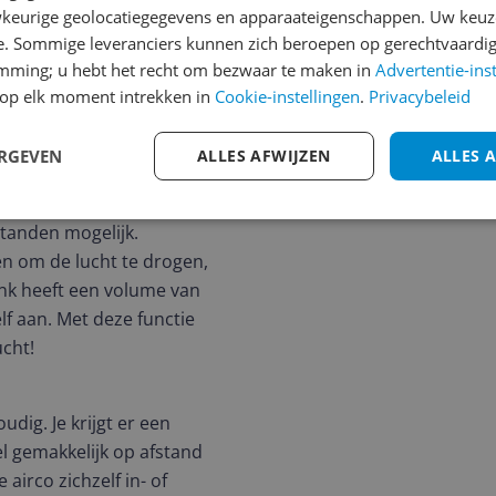
1
2
3
500 BTU en 3.0 kW,
keurige geolocatiegegevens en apparaateigenschappen. Uw keuze
3. De luchtstroom die de
e. Sommige leveranciers kunnen zich beroepen op gerechtvaardig
emming; u hebt het recht om bezwaar te maken in
Advertentie-ins
zelf de temperatuur
op elk moment intrekken in
Cookie-instellingen
.
Privacybeleid
rconditioner drie
or het ontvochtigen van de
ERGEVEN
ALLES AFWIJZEN
ALLES 
 standen mogelijk.
en om de lucht te drogen,
ank heeft een volume van
zelf aan. Met deze functie
ucht!
udig. Je krijgt er een
l gemakkelijk op afstand
 airco zichzelf in- of