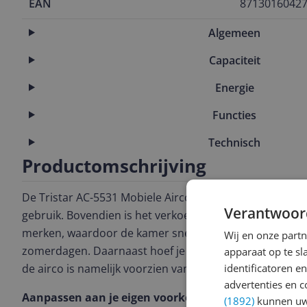
EAN
8713016042
Algemeen
Capaciteit
Energie
Functies
Technisch
Productomschrijving
De Tristar AC-5531 Mobiele Airconditioner is zuinig, mo
Verantwoor
gebruik. Bovendien is het verkoelende effect van deze a
merken, waardoor de kamer snel een aangename temp
Wij en onze part
zomerdagen. Daarnaast hoef je je geen zorgen te make
apparaat op te s
identificatoren e
de airco is namelijk voorzien van energielabel A.
advertenties en c
Aanpassen aan je eigen voorkeuren
(1892)
kunnen uw 