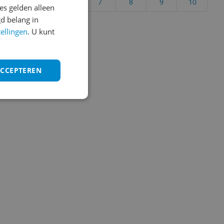
4
5
6
7
8
9
10
s gelden alleen
d belang in
Vraag 1 van 4
tellingen
. U kunt
ACCEPTEREN