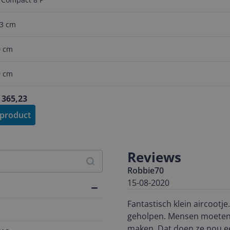
,3 cm
0 cm
9 cm
€ 365,23
 product
Reviews
Robbie70
15-08-2020
Fantastisch klein aircootje
geholpen. Mensen moeten e
maken. Dat doen ze nou e