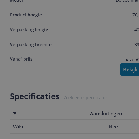
Product hoogte
70
Verpakking lengte
4
Verpakking breedte
3
Vanaf prijs
v.a. 
Bekijk
Specificaties
Aansluitingen
WiFi
Nee