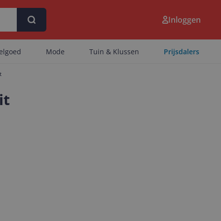
Inloggen
eelgoed
Mode
Tuin & Klussen
Prijsdalers
t
it