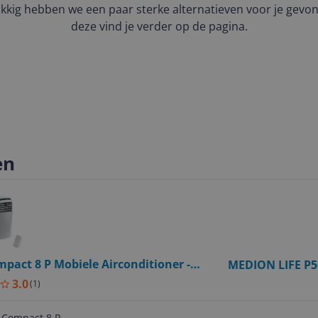
kkig hebben we een paar sterke alternatieven voor je gevo
deze vind je verder op de pagina.
en
pact 8 P Mobiele Airconditioner -
MEDION LIFE P502
W - Wit
3.0
(
1
)
 Compact 8 P