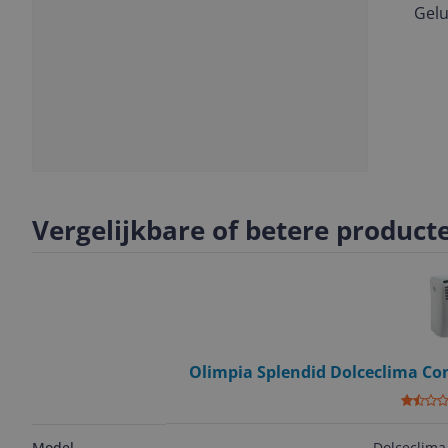
Gelu
Vorige
Volgende
Slide
Slide
Slide
1
2
3
Vergelijkbare of betere product
Olimpia Splendid Dolceclima Com
2100
Dolceclima
Model