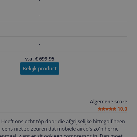
-
-
-
v.a. € 699,95
Bekijk product
Algemene score
10.0
. Heeft ons echt tóp door die afgrijselijke hittegolf heen
ens niet zo zeuren dat mobiele airco's zo'n herrie
enmaal, want er zit ook een compressor in. Dan moet