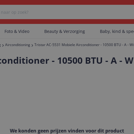
Foto & Video
Beauty & Verzorging
Baby, kind & sp
g
Airconditioning
Tristar AC-5531 Mobiele Airconditioner - 10500 BTU - A - Wi
Er zijn geen categorieën gevonden.
onditioner - 10500 BTU - A - W
Er zijn geen producten gevonden.
Er zijn geen artikelen gevonden.
We konden geen prijzen vinden voor dit product