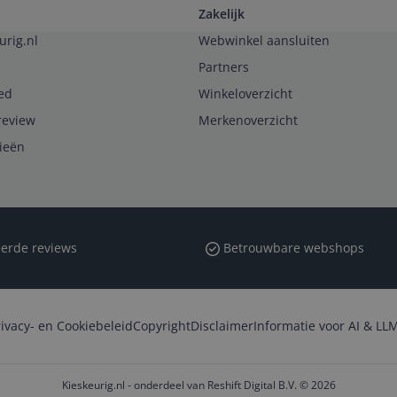
Zakelijk
urig.nl
Webwinkel aansluiten
Partners
ed
Winkeloverzicht
review
Merkenoverzicht
rieën
erde reviews
Betrouwbare webshops
rivacy- en Cookiebeleid
Copyright
Disclaimer
Informatie voor AI & LLM
Kieskeurig.nl - onderdeel van Reshift Digital B.V. © 2026