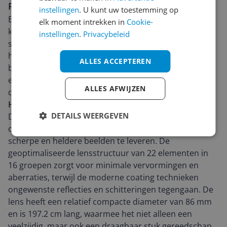
Fotografen
instellingen
. U kunt uw toestemming op
Bij het verkennen van de wereld van fotografie is de
elk moment intrekken in
Cookie-
keuze voor de juiste lens van groot belang. Deze
instellingen
.
Privacybeleid
specifieke telezoomlens biedt flexibiliteit voor zowel
hobbyisten als serieuze fotografen. Met een
ALLES ACCEPTEREN
brandpuntsafstand van 100-400 mm biedt deze lens
een uitgebreid bereik om onderwerpen van veraf
ALLES AFWIJZEN
dichtbij te halen.
Hoogwaardige Optiek
DETAILS WEERGEVEN
Deze Sigma 100-400mm lens, geschikt voor mirrorless
camera's (MILC) met een L-vatting, is ontworpen om
scherpe en heldere beelden te leveren. De
geoptimaliseerde lensstructuur van 22 elementen in
16 groepen zorgt voor minimale vervormingen en
aberraties, terwijl de moderne coating technieken
ongewenste reflecties en schitteringen tegengaan. De
lens heeft een relatief compacte diameter van 86 mm
en is 197.2 cm lang, waarmee het niet alleen een
veelzijdig, maar ook een draagbaar stuk gereedschap