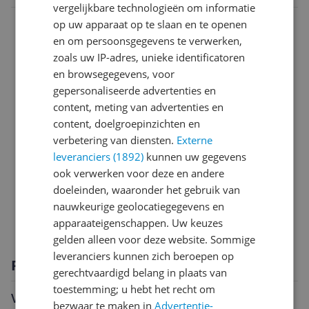
vergelijkbare technologieën om informatie
Compatibiliteit
op uw apparaat op te slaan en te openen
en om persoonsgegevens te verwerken,
Constructie
zoals uw IP-adres, unieke identificatoren
en browsegegevens, voor
Eigenschappen
gepersonaliseerde advertenties en
Functies
content, meting van advertenties en
content, doelgroepinzichten en
Optiek
verbetering van diensten.
Externe
leveranciers (1892)
kunnen uw gegevens
Overige kenmerken
ook verwerken voor deze en andere
Productinformatie
doeleinden, waaronder het gebruik van
nauwkeurige geolocatiegegevens en
Verpakking
apparaateigenschappen. Uw keuzes
gelden alleen voor deze website. Sommige
leveranciers kunnen zich beroepen op
Productomschrijving
gerechtvaardigd belang in plaats van
toestemming; u hebt het recht om
Veelzijdige Telezoomlens voor Milieubewuste
bezwaar te maken in
Advertentie-