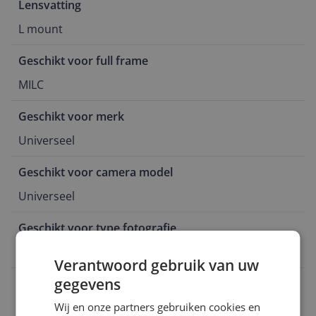
Lensvatting
L mount
Geschikt voor full frame
MILC
Geschikt voor merk
Universeel
Geschikt voor camera model
Universeel
Geschikt voor type fotografie
MILC
Verantwoord gebruik van uw
gegevens
EAN
0085126750695
Wij en onze partners gebruiken cookies en