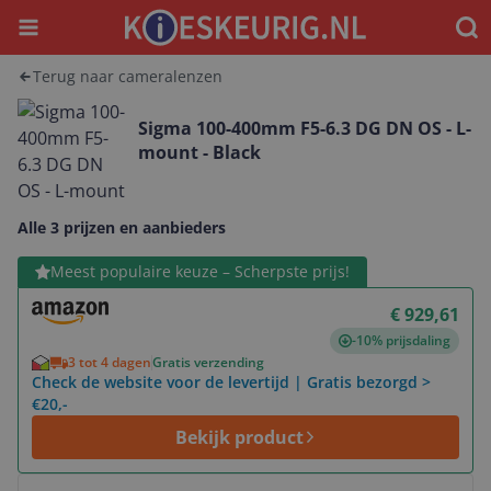
Menu
Waar
Terug naar cameralenzen
Sigma 100-400mm F5-6.3 DG DN OS - L-
mount - Black
Alle 3 prijzen en aanbieders
Bekijk product
Meest populaire keuze – Scherpste prijs!
€ 929,61
-10% prijsdaling
3 tot 4 dagen
Gratis verzending
Check de website voor de levertijd | Gratis bezorgd >
€20,-
Bekijk product
Bekijk product