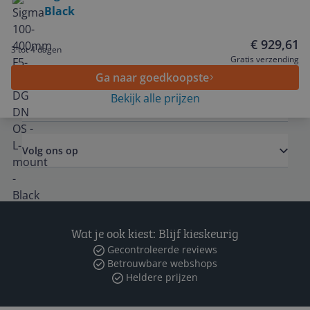
Black
Service
€ 929,61
3 tot 4 dagen
Algemeen
Gratis verzending
Ga naar goedkoopste
Bekijk alle prijzen
Zakelijk
Volg ons op
Wat je ook kiest: Blijf kieskeurig
Gecontroleerde reviews
Betrouwbare webshops
Heldere prijzen