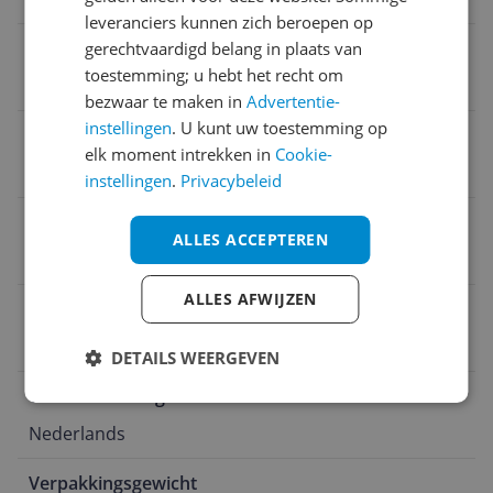
leveranciers kunnen zich beroepen op
Aantal artikelen in verpakking
gerechtvaardigd belang in plaats van
toestemming; u hebt het recht om
3
bezwaar te maken in
Advertentie-
instellingen
. U kunt uw toestemming op
CE markering
elk moment intrekken in
Cookie-
Ja
instellingen
.
Privacybeleid
Levensduur lichtbronnen
ALLES ACCEPTEREN
25.000 uur
ALLES AFWIJZEN
Met sensor
Nee
DETAILS WEERGEVEN
Taal handleiding
Nederlands
Verpakkingsgewicht