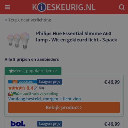
Menu
Waar
Terug naar verlichting
Philips Hue Essential Slimme A60
lamp - Wit en gekleurd licht - 3-pack
Alle 8 prijzen en aanbieders
Bekijk product
Meest populaire keuze
€ 46,99
Laagste prijs
8.4
(
2160
)
24 uur
Gratis verzending
Vandaag besteld, morgen ‘t licht zien.
Bekijk product
Bekijk product
€ 46,99
Laagste prijs