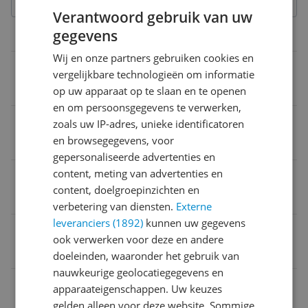
Verantwoord gebruik van uw
gegevens
Overige kenmerken
Wij en onze partners gebruiken cookies en
Kleur licht
vergelijkbare technologieën om informatie
Meerkleurig
op uw apparaat op te slaan en te openen
en om persoonsgegevens te verwerken,
Waarde energielabel nieuw 2021
zoals uw IP-adres, unieke identificatoren
en browsegegevens, voor
F
gepersonaliseerde advertenties en
content, meting van advertenties en
Wattage per lichtpunt
content, doelgroepinzichten en
8 W
verbetering van diensten.
Externe
leveranciers (1892)
kunnen uw gegevens
Verpakking lengte
ook verwerken voor deze en andere
1,8 m
doeleinden, waaronder het gebruik van
nauwkeurige geolocatiegegevens en
Personage van toepassing
apparaateigenschappen. Uw keuzes
gelden alleen voor deze website. Sommige
Nee