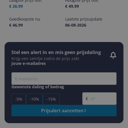
Laagste prijs ooit
Hoogste prijs ooit
€ 26,99
€ 49,99
Goedkoopste nu
Laatste prijsupdate
€ 46,99
06-08-2026
Stel een alert in en mis geen prijsdaling
Krijg een seintje zodra de prijs zakt
Jouw e-mailadres
Gewenste daling of bedrag
Gewenste prijs
€
-5%
-10%
-15%
Prijsalert aanzetten