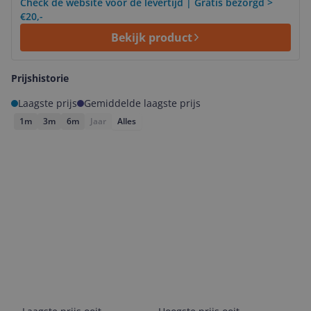
Check de website voor de levertijd | Gratis bezorgd >
€20,-
Bekijk product
Prijshistorie
Laagste prijs
Gemiddelde laagste prijs
1m
3m
6m
Jaar
Alles