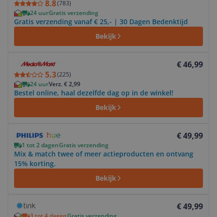
8.8
(
783
)
24 uur
Gratis verzending
Gratis verzending vanaf € 25,- | 30 Dagen Bedenktijd
Bekijk
Bekijk product
€ 46,99
5.3
(
225
)
24 uur
Verz. € 2,99
Bestel online, haal dezelfde dag op in de winkel!
Bekijk
Bekijk product
€ 49,99
1 tot 2 dagen
Gratis verzending
Mix & match twee of meer actieproducten en ontvang
15% korting.
Bekijk
Bekijk product
€ 49,99
3 tot 4 dagen
Gratis verzending