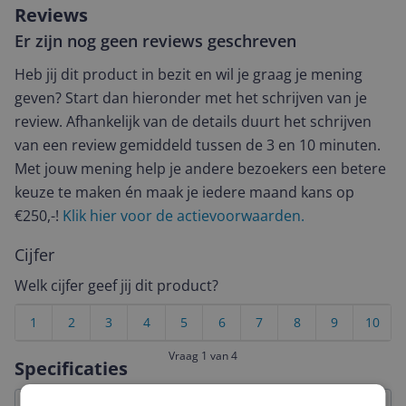
Reviews
Er zijn nog geen reviews geschreven
Heb jij dit product in bezit en wil je graag je mening
geven? Start dan hieronder met het schrijven van je
review. Afhankelijk van de details duurt het schrijven
van een review gemiddeld tussen de 3 en 10 minuten.
Met jouw mening help je andere bezoekers een betere
keuze te maken én maak je iedere maand kans op
€250,-!
Klik hier voor de actievoorwaarden.
Cijfer
Welk cijfer geef jij dit product?
1
2
3
4
5
6
7
8
9
10
Vraag 1 van 4
Specificaties