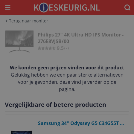
Menu
Waar
Terug naar monitor
Philips 27" 4K Ultra HD IPS Monitor -
276E8VJSB/00
9.5
(
2
)
We konden geen prijzen vinden voor dit product
Gelukkig hebben we een paar sterke alternatieven
voor je gevonden, deze vind je verder op de
pagina.
Vergelijkbare of betere producten
Bekijk product
Samsung 34" Odyssey G5 C34G55T -
165Hz Curved Gaming Monitor