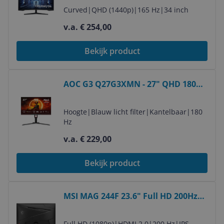
Curved
|
QHD (1440p)
|
165 Hz
|
34 inch
v.a. € 254,00
Bekijk product
Bekijk product
AOC G3 Q27G3XMN - 27" QHD 180Hz
Mini LED Gaming Monitor -
HDR1000
Hoogte
|
Blauw licht filter
|
Kantelbaar
|
180
Hz
v.a. € 229,00
Bekijk product
Bekijk product
MSI MAG 244F 23.6" Full HD 200Hz
Gaming Monitor - Rapid IPS
Full HD (1080p)
|
HDMI 2.0
|
200 Hz
|
IPS