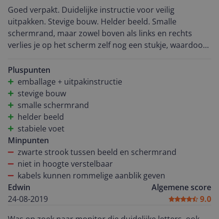
Goed verpakt. Duidelijke instructie voor veilig
uitpakken. Stevige bouw. Helder beeld. Smalle
schermrand, maar zowel boven als links en rechts
verlies je op het scherm zelf nog een stukje, waardoor
het in totaal op 1 cm 'schermrand' komt. Beeld van
circa 33 x 59 cm ervaar ik als erg groot (maar dat is
Pluspunten
natuurlijk afhankelijk van wat je gewend bent).
emballage + uitpakinstructie
Beeldscherm is kantelbaar. Helaas niet in hoogte
stevige bouw
verstelbaar. De kabels zijn in mijn situatie niet in het
smalle schermrand
zicht, maar het zou kunnen dat bij een andere
helder beeld
opstelling dit nogal rommelig overkomt. Al met al een
stabiele voet
mooi beeldscherm voor een lage prijs.
Minpunten
zwarte strook tussen beeld en schermrand
niet in hoogte verstelbaar
kabels kunnen rommelige aanblik geven
Edwin
Algemene score
24-08-2019
9.0