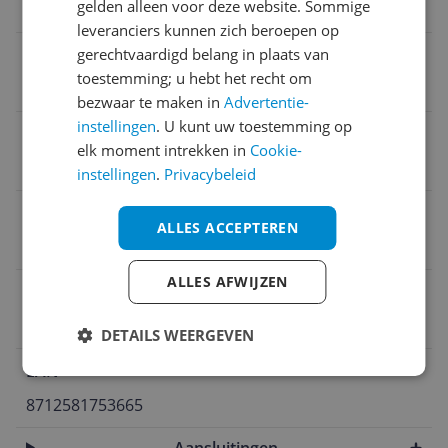
gelden alleen voor deze website. Sommige
DisplayPort
leveranciers kunnen zich beroepen op
gerechtvaardigd belang in plaats van
Opties
toestemming; u hebt het recht om
Ingebouwde speakers
bezwaar te maken in
Advertentie-
instellingen
. U kunt uw toestemming op
verversingssnelheid
elk moment intrekken in
Cookie-
60 Hz
instellingen
.
Privacybeleid
schermgrootte
ALLES ACCEPTEREN
27 inch
ALLES AFWIJZEN
Beeldscherpte
4K (2160p)
DETAILS WEERGEVEN
EAN
8712581753665
Aansluitingen