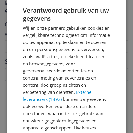
keuze te maken én maak je iedere maand kans op
Verantwoord gebruik van uw
€250,-!
Klik hier voor de actievoorwaarden.
gegevens
Cijfer
Wij en onze partners gebruiken cookies en
Welk cijfer geef jij dit product?
vergelijkbare technologieën om informatie
op uw apparaat op te slaan en te openen
1
2
3
4
5
6
7
8
9
10
en om persoonsgegevens te verwerken,
zoals uw IP-adres, unieke identificatoren
Vraag 1 van 4
Specificaties
en browsegegevens, voor
gepersonaliseerde advertenties en
content, meting van advertenties en
content, doelgroepinzichten en
Belangrijkste kenmerken
verbetering van diensten.
Externe
leveranciers (1892)
kunnen uw gegevens
Type paneel
ook verwerken voor deze en andere
IPS
doeleinden, waaronder het gebruik van
nauwkeurige geolocatiegegevens en
Video aansluitingen
apparaateigenschappen. Uw keuzes