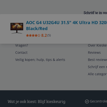
Schrijf je in 
Bekijk product
AOC G4 U32G4U 31.5" 4K Ultra HD 320
Black/Red
8.2
(
5
)
Service
Algemeen
Vragen?
Over Kieske
Contact
Reviews
Veilig kopen; hulp, tips & alerts
Best review
Schrijf een 
Alle catego
Wat je ook kiest: Blijf kieskeurig
Gecontrole