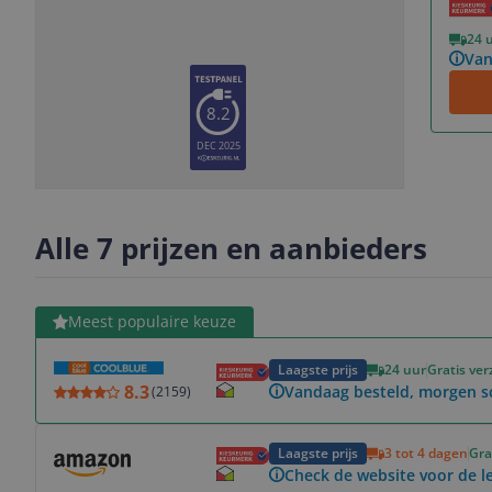
Vorige
Volgende
24 
Van
8.2
DEC 2025
Slide
Slide
Slide
Slide
1
2
3
4
Alle 7 prijzen en aanbieders
Bekijk product
Meest populaire keuze
Laagste prijs
24 uur
Gratis ve
8.3
Vandaag besteld, morgen 
(
2159
)
Bekijk product
Laagste prijs
3 tot 4 dagen
Gra
Check de website voor de le