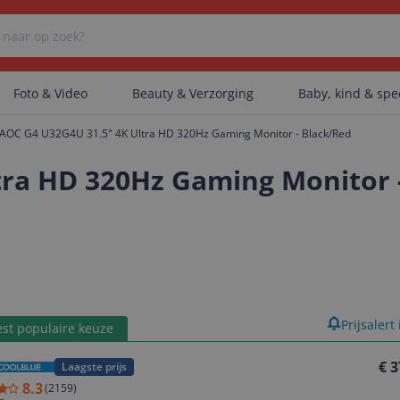
Foto & Video
Beauty & Verzorging
Baby, kind & sp
AOC G4 U32G4U 31.5" 4K Ultra HD 320Hz Gaming Monitor - Black/Red
Er zijn geen categorieën gevonden.
tra HD 320Hz Gaming Monitor 
Er zijn geen producten gevonden.
Er zijn geen artikelen gevonden.
product
Prijsalert
st populaire keuze
€ 3
Laagste prijs
8.3
(
2159
)