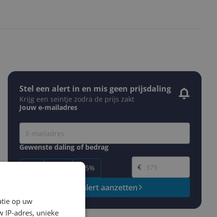
Stel een alert in en mis geen prijsdaling
Krijg een seintje zodra de prijs zakt
Jouw e-mailadres
Gewenste daling of bedrag
Gewenste prijs
€
-5%
-10%
-15%
Prijsalert aanzetten
atie op uw
 IP-adres, unieke