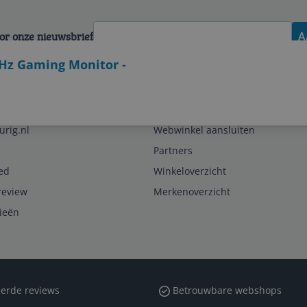
voor onze nieuwsbrief
A
Hz Gaming Monitor -
Zakelijk
urig.nl
Webwinkel aansluiten
Partners
ed
Winkeloverzicht
review
Merkenoverzicht
rieën
erde reviews
Betrouwbare webshops