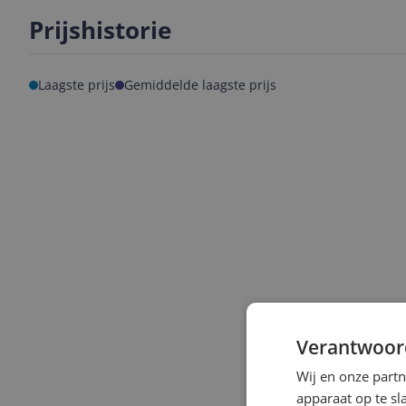
Prijshistorie
Laagste prijs
Gemiddelde laagste prijs
Verantwoor
Wij en onze part
apparaat op te s