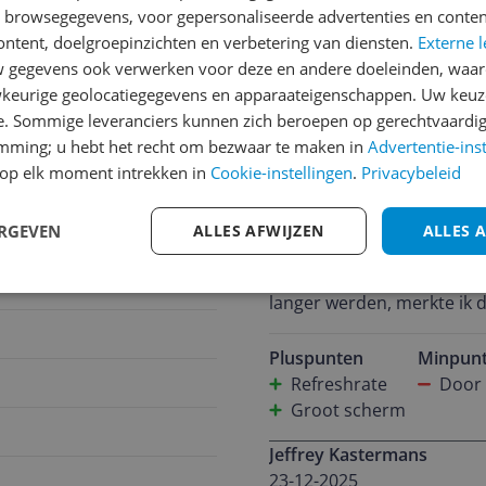
jsupdate
n browsegegevens, voor gepersonaliseerde advertenties en conten
ontent, doelgroepinzichten en verbetering van diensten.
Externe l
gegevens ook verwerken voor deze en andere doeleinden, waar
keurige geolocatiegegevens en apparaateigenschappen. Uw keuze
Reviews
e. Sommige leveranciers kunnen zich beroepen op gerechtvaardig
emming; u hebt het recht om bezwaar te maken in
Advertentie-ins
BansieProductions
op elk moment intrekken in
Cookie-instellingen
.
Privacybeleid
29-12-2025
Sinds ik de AOC U32G4U in h
ERGEVEN
ALLES AFWIJZEN
ALLES 
volwaardige werkplek heb 
Full HD-monitoren. Dat gi
h
langer werden, merkte ik d
tekortschoten. Gamen op de
deze monitor is dat compl
Pluspunten
Minpun
vermoeide ogen te krijgen,
Refreshrate
Door 
ook kan gamen. Mijn PS5 stond aangesloten op de tv in de woonkamer, bedoeld
Groot scherm
om even te relaxen en lekk
Jeffrey Kastermans
daar steeds vaker tegen di
23-12-2025
hoger, en de tv was natuur