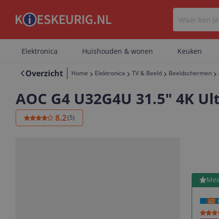
Elektronica
Huishouden & wonen
Keuken
Overzicht
Home
Elektronica
TV & Beeld
Beeldschermen
AOC G4 U32G4U 31.5" 4K Ul
8.2
(
5
)
Bekijk 
Mee