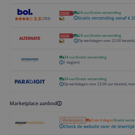
Bekijk product
24 uur
Gratis verzending
Gratis verzending vanaf € 2
8.8
(
783
)
Bekijk product
24 uur
Gratis verzending
Op werkdagen voor 22.00 besteld,
Bekijk product
24 uur
Gratis verzending
1 dag(en)
Bekijk product
24 uur
Gratis verzending
Op werkdagen voor 23:30 uur besteld, mor
Marketplace aanbod
Bekijk product
Marketplace
3 tot 4 dagen
Gratis verz
Check de website voor de levertijd