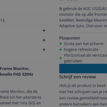
Dat zorgde ervoor dat ik 
Ik gebruik de AOC U32G4U
de pc game ik wel, maar dat
monitor die op alle fronte
graag online speel met vrienden en familie. Met 
beelden, levendige kleure
113
mogelijkheid om dat allemaal naar bo
Adaptive Sync. Ook voor sn
ik de 4K 160 Hz-stand, en 
refresh rate in lagere reso
beeld is scherp, de kleur
en de ergonomische voet is
Pluspunten
bij Forza Horizon 5 op de
monitor mount. Dit is een
Grote van het scherm
voelde het echt alsof ik 
zonder twijfel tevreden st
hogere refreshrate
setup. Het beeld oogt rust
prestaties die perfect pas
Horizontaal als verticaal
daar langere tijd naar te kijken. Voor shooters heb ik de monitor b
gebruiken
HD 320 Hz getest. Zelf spe
-Frame Monitor,
word van snelle draaibewe
dsnelle FHD 320Hz
of Duty Black Ops 7 gelee
Schrijf een review
daarna op 320 Hz. Daar zag
Heb jij dit product in bezi
aanvoelt. Snelle bewegingen
rame Monitor, die de
merkte ik dat in 320Hz-Fu
met het schrijven van je re
heid tot het uiterste te
pixeliger wordt. Het is dus 
een review gemiddeld tuss
-paneel met 1ms GtG en
beeldkwaliteit ben ik voor
andere bezoekers een bet