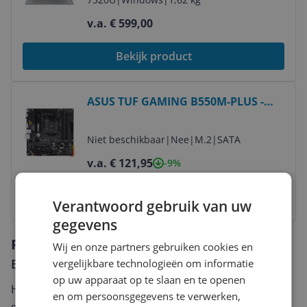
v.a. € 599,00
Bekijk product
Bekijk product
ASUS TUF GAMING B550M-PLUS -
Micro ATX Motherboard - AMD B550
- Socket AM4
Niet beschikbaar
|
Nee
|
M.2
|
SATA
v.a. € 121,95
-9%
Bekijk product
Verantwoord gebruik van uw
gegevens
Reviews
Wij en onze partners gebruiken cookies en
Er zijn nog geen reviews geschreven
vergelijkbare technologieën om informatie
op uw apparaat op te slaan en te openen
Heb jij dit product in bezit en wil je graag je mening
en om persoonsgegevens te verwerken,