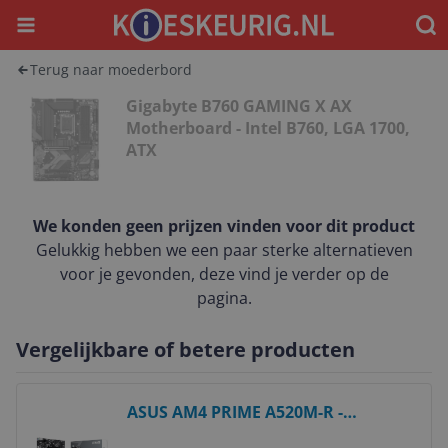
Menu
Waar
Terug naar moederbord
Gigabyte B760 GAMING X AX
Motherboard - Intel B760, LGA 1700,
ATX
We konden geen prijzen vinden voor dit product
Gelukkig hebben we een paar sterke alternatieven
voor je gevonden, deze vind je verder op de
pagina.
Vergelijkbare of betere producten
Bekijk product
ASUS AM4 PRIME A520M-R -
DDR4/M.2/HDMI/µATX