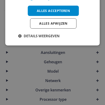
ATX
ALLES ACCEPTEREN
Sound technology
ALLES AFWIJZEN
7.1
EAN
DETAILS WEERGEVEN
4719331851774
Aansluitingen
Geheugen
Model
Netwerk
Overige kenmerken
Processor type