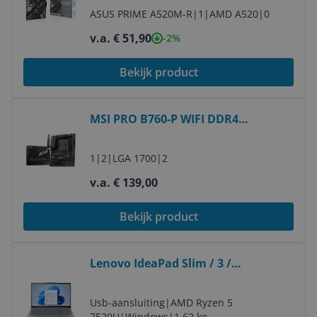
Motherboard
ASUS PRIME A520M-R
|
1
|
AMD A520
|
0
v.a. € 51,90
-2%
Bekijk product
Bekijk product
MSI PRO B760-P WIFI DDR4
Motherboard - LGA 1700 - ATX
1
|
2
|
LGA 1700
|
2
v.a. € 139,00
Bekijk product
Bekijk product
Lenovo IdeaPad Slim / 3 /
82XQ0093MH
Usb-aansluiting
|
AMD Ryzen 5
7520U
|
Windows
|
1,62 kg