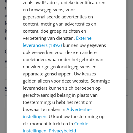
geven? Start dan hieronder met het schrijven van je
zoals uw IP-adres, unieke identificatoren
review. Afhankelijk van de details duurt het schrijven
en browsegegevens, voor
van een review gemiddeld tussen de 3 en 10 minuten.
gepersonaliseerde advertenties en
Met jouw mening help je andere bezoekers een betere
content, meting van advertenties en
keuze te maken én maak je iedere maand kans op
content, doelgroepinzichten en
verbetering van diensten.
Externe
€250,-!
Klik hier voor de actievoorwaarden.
leveranciers (1892)
kunnen uw gegevens
Cijfer
ook verwerken voor deze en andere
doeleinden, waaronder het gebruik van
Welk cijfer geef jij dit product?
nauwkeurige geolocatiegegevens en
1
2
apparaateigenschappen. Uw keuzes
3
4
5
6
7
8
9
10
gelden alleen voor deze website. Sommige
Vraag 1 van 4
Specificaties
leveranciers kunnen zich beroepen op
gerechtvaardigd belang in plaats van
toestemming; u hebt het recht om
bezwaar te maken in
Advertentie-
instellingen
. U kunt uw toestemming op
Productinformatie
elk moment intrekken in
Cookie-
Type moederbord
instellingen
.
Privacybeleid