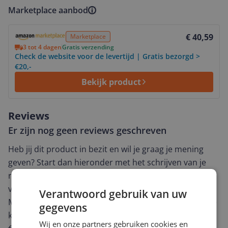
Marketplace aanbod
Bekijk product
€ 40,59
Marketplace
3 tot 4 dagen
Gratis verzending
Check de website voor de levertijd | Gratis bezorgd >
€20,-
Bekijk product
Reviews
Er zijn nog geen reviews geschreven
Heb jij dit product in bezit en wil je graag je mening
geven? Start dan hieronder met het schrijven van je
review. Afhankelijk van de details duurt het schrijven
van een review gemiddeld tussen de 3 en 10 minuten.
Verantwoord gebruik van uw
Met jouw mening help je andere bezoekers een betere
gegevens
keuze te maken én maak je iedere maand kans op
Wij en onze partners gebruiken cookies en