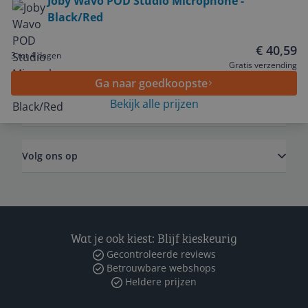
Joby Wavo POD Studio Microphone -
Black/Red
Service
€ 40,59
3 tot 4 dagen
Algemeen
Gratis verzending
Ga naar goedkoopste
Bekijk alle prijzen
Zakelijk
Volg ons op
Wat je ook kiest: Blijf kieskeurig
Gecontroleerde reviews
Betrouwbare webshops
Heldere prijzen