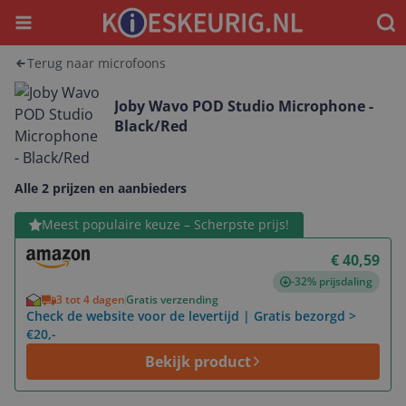
Menu
Waar
Terug naar microfoons
Joby Wavo POD Studio Microphone -
Black/Red
Alle 2 prijzen en aanbieders
Bekijk product
Meest populaire keuze – Scherpste prijs!
€ 40,59
-32% prijsdaling
3 tot 4 dagen
Gratis verzending
Check de website voor de levertijd | Gratis bezorgd >
€20,-
Bekijk product