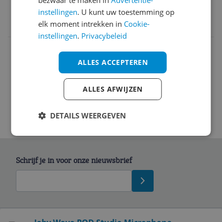
EAN
instellingen
. U kunt uw toestemming op
elk moment intrekken in
Cookie-
8024221721928
instellingen
.
Privacybeleid
Afmetingen & Maten
ALLES ACCEPTEREN
Productinformatie
ALLES AFWIJZEN
DETAILS WEERGEVEN
Schrijf je in voor onze nieuwsbrief
Bekijk product