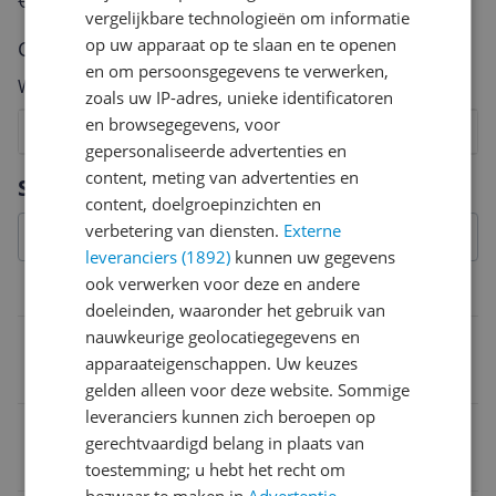
€250,-!
Klik hier voor de actievoorwaarden.
vergelijkbare technologieën om informatie
op uw apparaat op te slaan en te openen
Cijfer
en om persoonsgegevens te verwerken,
Welk cijfer geef jij dit product?
zoals uw IP-adres, unieke identificatoren
en browsegegevens, voor
1
2
3
4
5
6
7
8
9
10
gepersonaliseerde advertenties en
Vraag 1 van 4
content, meting van advertenties en
Specificaties
content, doelgroepinzichten en
verbetering van diensten.
Externe
leveranciers (1892)
kunnen uw gegevens
ook verwerken voor deze en andere
Overige kenmerken
doeleinden, waaronder het gebruik van
nauwkeurige geolocatiegegevens en
Product hoogte
apparaateigenschappen. Uw keuzes
24 cm
gelden alleen voor deze website. Sommige
leveranciers kunnen zich beroepen op
Model
gerechtvaardigd belang in plaats van
Microfoon voor studio's
toestemming; u hebt het recht om
bezwaar te maken in
Advertentie-