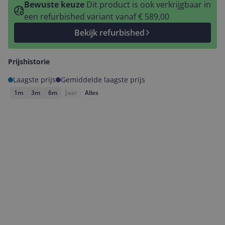
Bewuste keuze
Dit product is ook verkrijgbaar in
een refurbished variant vanaf € 589,00
Bekijk refurbished
Prijshistorie
Laagste prijs
Gemiddelde laagste prijs
1m
3m
6m
Jaar
Alles