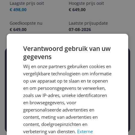
Laagste prijs ooit
Hoogste prijs ooit
€ 498,00
€ 649,00
Goedkoopste nu
Laatste prijsupdate
€ 649,00
07-08-2026
Verantwoord gebruik van uw
gegevens
Stel een alert in en mis geen prijsdaling
Krijg een seintje zodra de prijs zakt
Wij en onze partners gebruiken cookies en
Jouw e-mailadres
vergelijkbare technologieën om informatie
op uw apparaat op te slaan en te openen
en om persoonsgegevens te verwerken,
Gewenste daling of bedrag
zoals uw IP-adres, unieke identificatoren
Gewenste prijs
en browsegegevens, voor
€
-5%
-10%
-15%
gepersonaliseerde advertenties en
content, meting van advertenties en
Prijsalert aanzetten
content, doelgroepinzichten en
verbetering van diensten.
Externe