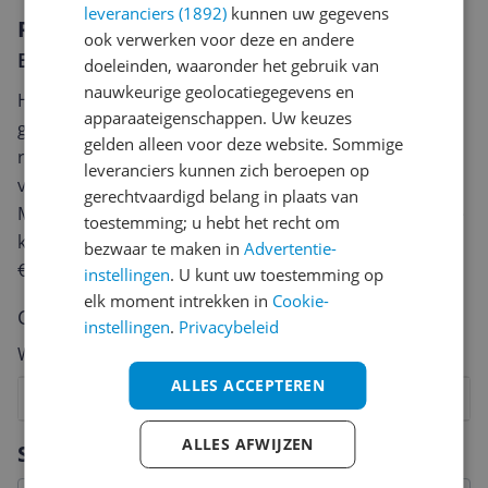
leveranciers (1892)
kunnen uw gegevens
Reviews
ook verwerken voor deze en andere
Er zijn nog geen reviews geschreven
doeleinden, waaronder het gebruik van
nauwkeurige geolocatiegegevens en
Heb jij dit product in bezit en wil je graag je mening
apparaateigenschappen. Uw keuzes
geven? Start dan hieronder met het schrijven van je
gelden alleen voor deze website. Sommige
review. Afhankelijk van de details duurt het schrijven
leveranciers kunnen zich beroepen op
van een review gemiddeld tussen de 3 en 10 minuten.
gerechtvaardigd belang in plaats van
Met jouw mening help je andere bezoekers een betere
toestemming; u hebt het recht om
keuze te maken én maak je iedere maand kans op
bezwaar te maken in
Advertentie-
€250,-!
Klik hier voor de actievoorwaarden.
instellingen
. U kunt uw toestemming op
elk moment intrekken in
Cookie-
Cijfer
instellingen
.
Privacybeleid
Welk cijfer geef jij dit product?
ALLES ACCEPTEREN
1
2
3
4
5
6
7
8
9
10
Vraag 1 van 4
ALLES AFWIJZEN
Specificaties