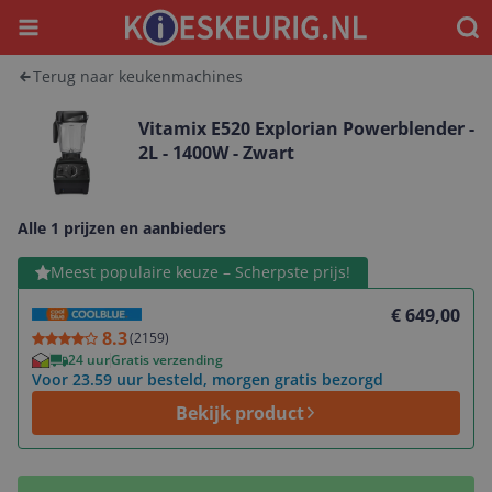
Menu
Waar
Terug naar keukenmachines
Vitamix E520 Explorian Powerblender -
2L - 1400W - Zwart
Alle 1 prijzen en aanbieders
Bekijk product
Meest populaire keuze – Scherpste prijs!
€ 649,00
8.3
(
2159
)
24 uur
Gratis verzending
Voor 23.59 uur besteld, morgen gratis bezorgd
Bekijk product