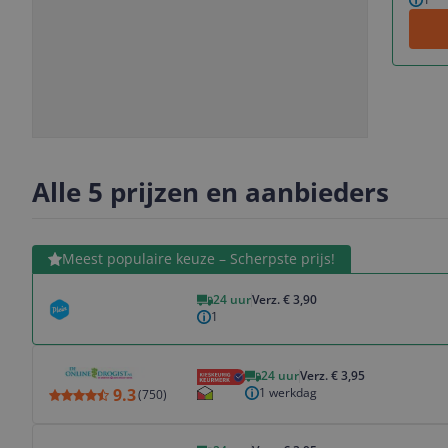
Slide
Slide
Slide
1
2
3
Alle 5 prijzen en aanbieders
Bekijk product
Meest populaire keuze – Scherpste prijs!
24 uur
Verz. € 3,90
1
Bekijk product
24 uur
Verz. € 3,95
1 werkdag
9.3
(
750
)
Bekijk product