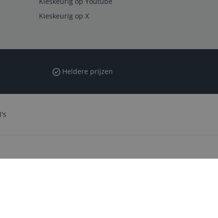
Kieskeurig op Youtube
Kieskeurig op X
Heldere prijzen
's