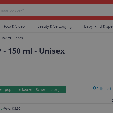
Foto & Video
Beauty & Verzorging
Baby, kind & sp
150 ml - Unisex
Er zijn geen categorieën gevonden.
 150 ml - Unisex
Er zijn geen producten gevonden.
Er zijn geen artikelen gevonden.
product
Prijsalert
st populaire keuze – Scherpste prijs!
uur
Verz. € 3,90