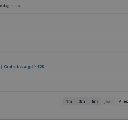
e dag in huis
 | Gratis bezorgd > €20,-
1m
3m
6m
Jaar
Alles