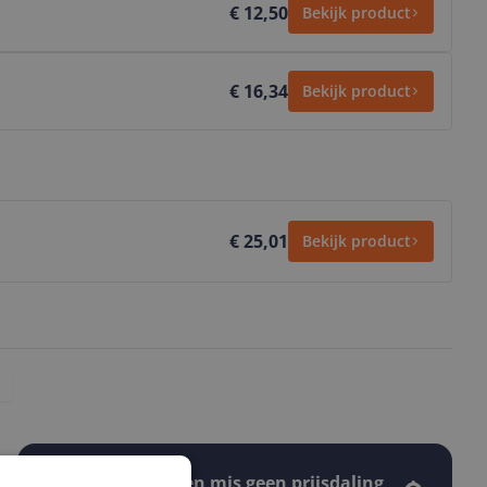
€ 12,50
Bekijk product
€ 16,34
Bekijk product
€ 25,01
Bekijk product
Stel een alert in en mis geen prijsdaling