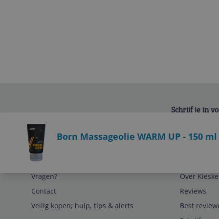
Schrijf je in 
Bekijk product
Born Massageolie WARM UP - 150 ml 
Service
Algemeen
Vragen?
Over Kieske
Contact
Reviews
Veilig kopen; hulp, tips & alerts
Best review