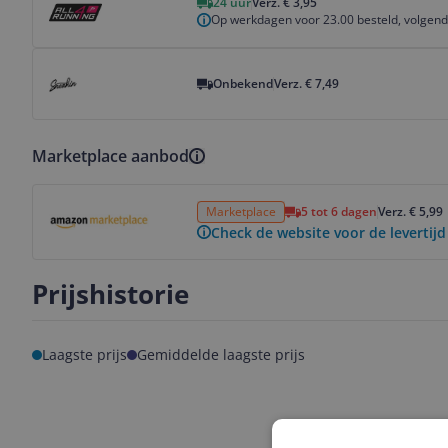
24 uur
Verz. € 3,95
Op werkdagen voor 23.00 besteld, volgend
Bekijk product
Onbekend
Verz. € 7,49
Marketplace aanbod
Bekijk product
Marketplace
5 tot 6 dagen
Verz. € 5,99
Check de website voor de levertijd
Prijshistorie
Laagste prijs
Gemiddelde laagste prijs