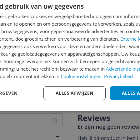
d gebruik van uw gegevens
ners gebruiken cookies en vergelijkbare technologieën om inform
laan en te openen en om persoonsgegevens te verwerken, zoals uw
n browsegegevens, voor gepersonaliseerde advertenties en conten
ontent, doelgroepinzichten en verbetering van diensten.
Externe l
gegevens ook verwerken voor deze en andere doeleinden, waar
keurige geolocatiegegevens en apparaateigenschappen. Uw keuze
e. Sommige leveranciers kunnen zich beroepen op gerechtvaardig
emming; u hebt het recht om bezwaar te maken in
Advertentie-ins
op elk moment intrekken in
Cookie-instellingen
.
Privacybeleid
jsupdate
ERGEVEN
ALLES AFWIJZEN
ALLES 
Reviews
Er zijn nog geen revie
Heb jij dit product in bezi