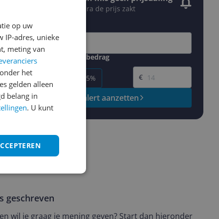
Krijg een seintje zodra de prijs zakt
Jouw e-mailadres
atie op uw
 IP-adres, unieke
t, meting van
Gewenste daling of bedrag
everanciers
Gewenste prijs
onder het
€
-5%
-10%
-15%
s gelden alleen
d belang in
Prijsalert aanzetten
tellingen
. U kunt
ACCEPTEREN
ws geschreven
t en wil je graag je mening geven? Start dan hieronder