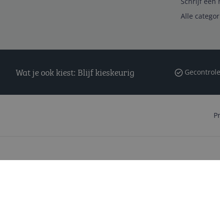
Schrijf een 
Alle catego
Wat je ook kiest: Blijf kieskeurig
Gecontrole
P