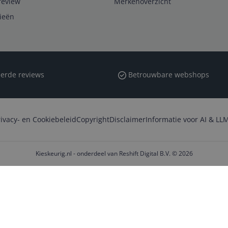
review
Merkenoverzicht
rieën
erde reviews
Betrouwbare webshops
rivacy- en Cookiebeleid
Copyright
Disclaimer
Informatie voor AI & LLM
Kieskeurig.nl - onderdeel van Reshift Digital B.V. © 2026