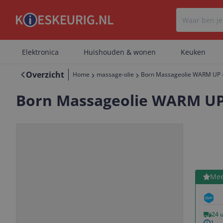
Elektronica
Huishouden & wonen
Keuken
Overzicht
Home
massage-olie
Born Massageolie WARM UP - 
Born Massageolie WARM UP -
Bekijk 
Mee
Vorige
Volgende
24 
1