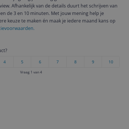
view. Afhankelijk van de details duurt het schrijven van
en de 3 en 10 minuten. Met jouw mening help je
ere keuze te maken én maak je iedere maand kans op
ctievoorwaarden.
uct?
4
5
6
7
8
9
10
Vraag 1 van 4