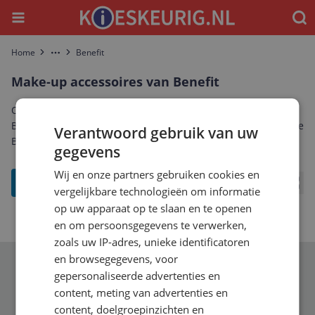
Menu
Waar
Home
Benefit
More
Make-up accessoires van Benefit
Ontdek het complete aanbod make-up accessoires van
Benefit. Vergelijk prijzen, specificaties en reviews om de beste
Verantwoord gebruik van uw
Benefit make-up accessoires te vinden die bij jou past.
gegevens
Wij en onze partners gebruiken cookies en
filter
vergelijkbare technologieën om informatie
Bekij
op uw apparaat op te slaan en te openen
en om persoonsgegevens te verwerken,
zoals uw IP-adres, unieke identificatoren
en browsegegevens, voor
Schrijf je in voor onze nieuwsbrief
gepersonaliseerde advertenties en
content, meting van advertenties en
content, doelgroepinzichten en