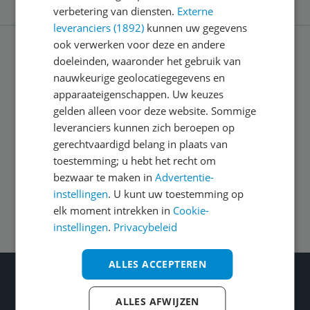
verbetering van diensten.
Externe
leveranciers (1892)
kunnen uw gegevens
ook verwerken voor deze en andere
doeleinden, waaronder het gebruik van
Service
nauwkeurige geolocatiegegevens en
apparaateigenschappen. Uw keuzes
Algemeen
gelden alleen voor deze website. Sommige
leveranciers kunnen zich beroepen op
gerechtvaardigd belang in plaats van
Zakelijk
toestemming; u hebt het recht om
bezwaar te maken in
Advertentie-
instellingen
. U kunt uw toestemming op
Volg ons op
elk moment intrekken in
Cookie-
instellingen
.
Privacybeleid
ALLES ACCEPTEREN
Wat je ook kiest: Blijf kieskeurig
Gecontroleerde reviews
ALLES AFWIJZEN