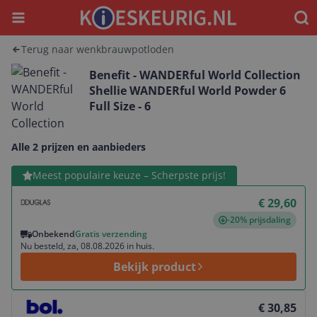
Menu
Waar
Terug naar wenkbrauwpotloden
Benefit - WANDERful World Collection
Shellie WANDERful World Powder 6
Full Size - 6
Alle 2 prijzen en aanbieders
Bekijk product
Meest populaire keuze – Scherpste prijs!
€ 29,60
-20% prijsdaling
Onbekend
Gratis verzending
Nu besteld, za, 08.08.2026 in huis.
Bekijk product
Bekijk product
€ 30,85