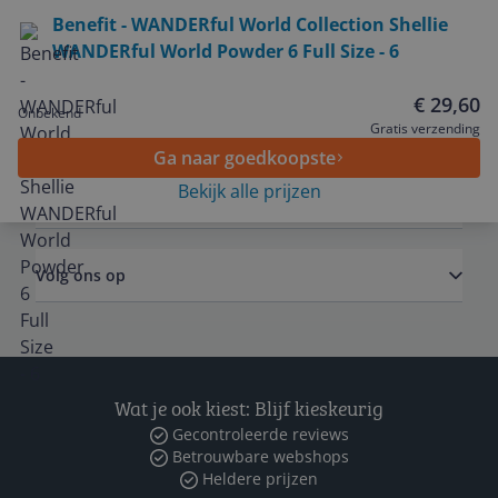
Bekijk product
Benefit - WANDERful World Collection Shellie
WANDERful World Powder 6 Full Size - 6
Service
€ 29,60
Onbekend
Algemeen
Gratis verzending
Ga naar goedkoopste
Bekijk alle prijzen
Zakelijk
Volg ons op
Wat je ook kiest: Blijf kieskeurig
Gecontroleerde reviews
Betrouwbare webshops
Heldere prijzen