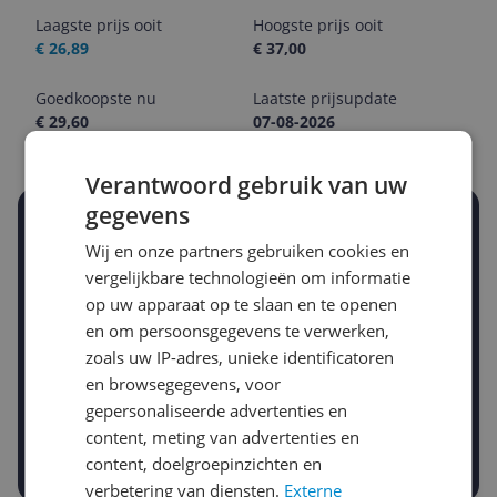
Laagste prijs ooit
Hoogste prijs ooit
€ 26,89
€ 37,00
Goedkoopste nu
Laatste prijsupdate
€ 29,60
07-08-2026
Verantwoord gebruik van uw
gegevens
Stel een alert in en mis geen prijsdaling
Wij en onze partners gebruiken cookies en
Krijg een seintje zodra de prijs zakt
Jouw e-mailadres
vergelijkbare technologieën om informatie
op uw apparaat op te slaan en te openen
en om persoonsgegevens te verwerken,
zoals uw IP-adres, unieke identificatoren
Gewenste daling of bedrag
Gewenste prijs
en browsegegevens, voor
€
-5%
-10%
-15%
gepersonaliseerde advertenties en
content, meting van advertenties en
Prijsalert aanzetten
content, doelgroepinzichten en
verbetering van diensten.
Externe