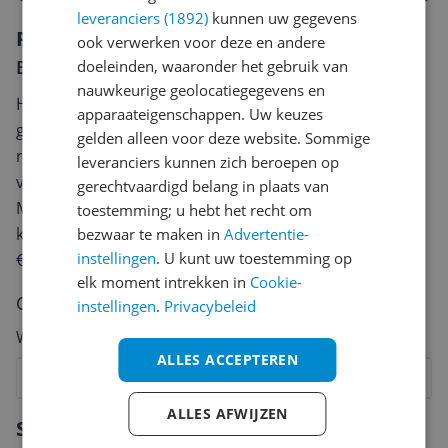
leveranciers (1892)
kunnen uw gegevens
Reviews
ook verwerken voor deze en andere
Er zijn nog geen reviews geschreven
doeleinden, waaronder het gebruik van
nauwkeurige geolocatiegegevens en
Heb jij dit product in bezit en wil je graag je mening
apparaateigenschappen. Uw keuzes
geven? Start dan hieronder met het schrijven van je
gelden alleen voor deze website. Sommige
review. Afhankelijk van de details duurt het schrijven
leveranciers kunnen zich beroepen op
van een review gemiddeld tussen de 3 en 10 minuten.
gerechtvaardigd belang in plaats van
Met jouw mening help je andere bezoekers een betere
toestemming; u hebt het recht om
keuze te maken én maak je iedere maand kans op
bezwaar te maken in
Advertentie-
instellingen
. U kunt uw toestemming op
€250,-!
Klik hier voor de actievoorwaarden.
elk moment intrekken in
Cookie-
Cijfer
instellingen
.
Privacybeleid
Welk cijfer geef jij dit product?
ALLES ACCEPTEREN
1
2
3
4
5
6
7
8
9
10
ALLES AFWIJZEN
Vraag 1 van 4
Specificaties