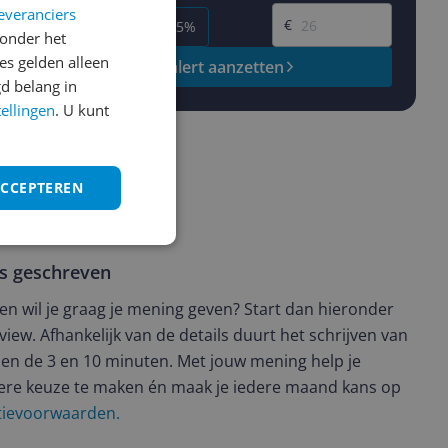
Gewenste prijs
everanciers
€
-5%
-10%
-15%
onder het
s gelden alleen
Prijsalert aanzetten
d belang in
tellingen
. U kunt
ACCEPTEREN
ws geschreven
t en wil je graag je mening geven? Start dan hieronder
view. Afhankelijk van de details duurt het schrijven van
en de 3 en 10 minuten. Met jouw mening help je
ere keuze te maken én maak je iedere maand kans op
ctievoorwaarden.