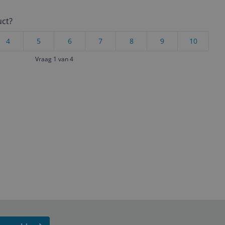
uct?
4
5
6
7
8
9
10
Vraag 1 van 4