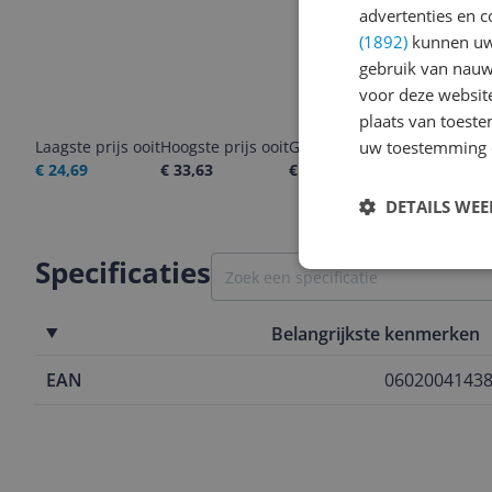
advertenties en c
(1892)
kunnen uw 
gebruik van nauw
voor deze websit
plaats van toest
Laagste prijs ooit
Hoogste prijs ooit
Goedkoopste nu
uw toestemming 
Laatste pri
€ 24,69
€ 33,63
€ 24,69
06-08-2026
DETAILS WE
Specificaties
Belangrijkste kenmerken
EAN
0602004143