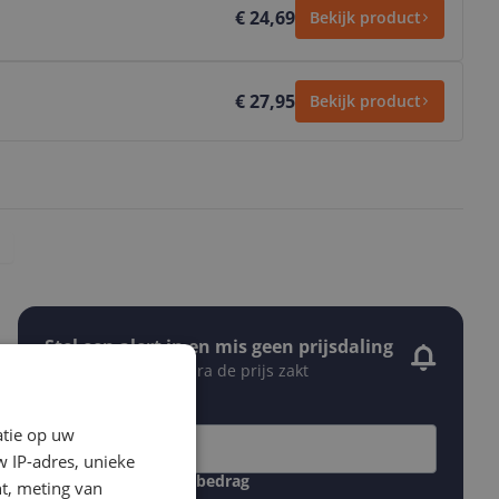
€ 24,69
Bekijk product
€ 27,95
Bekijk product
Stel een alert in en mis geen prijsdaling
Krijg een seintje zodra de prijs zakt
Jouw e-mailadres
atie op uw
 IP-adres, unieke
Gewenste daling of bedrag
t, meting van