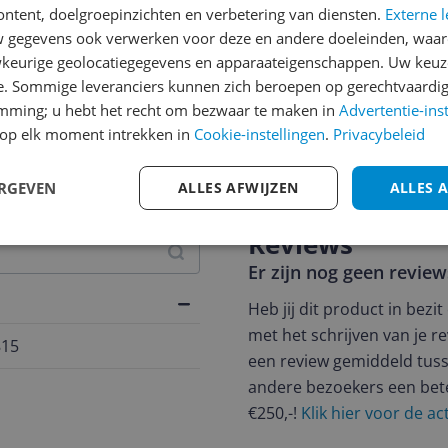
ontent, doelgroepinzichten en verbetering van diensten.
Externe l
gegevens ook verwerken voor deze en andere doeleinden, waar
keurige geolocatiegegevens en apparaateigenschappen. Uw keuze
e. Sommige leveranciers kunnen zich beroepen op gerechtvaardig
emming; u hebt het recht om bezwaar te maken in
Advertentie-ins
op elk moment intrekken in
jsupdate
Cookie-instellingen
.
Privacybeleid
ERGEVEN
ALLES AFWIJZEN
ALLES 
Reviews
Er zijn nog geen revie
Heb jij dit product in bezi
met het schrijven van je re
815
een review gemiddeld tuss
andere bezoekers een bet
€250,-!
Klik hier voor de a