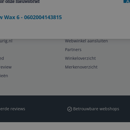
voor onze nieuwsbrief
A
ow Wax 6 - 0602004143815
Zakelijk
urig.nl
Webwinkel aansluiten
Partners
ed
Winkeloverzicht
review
Merkenoverzicht
rieën
erde reviews
Betrouwbare webshops