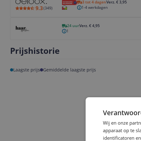
3 tot 4 dagen
Verz. € 3,95
1-4 werkdagen
9.3
(
349
)
Bekijk product
24 uur
Verz. € 4,95
1
Prijshistorie
Laagste prijs
Gemiddelde laagste prijs
Verantwoor
Wij en onze part
apparaat op te s
identificatoren e