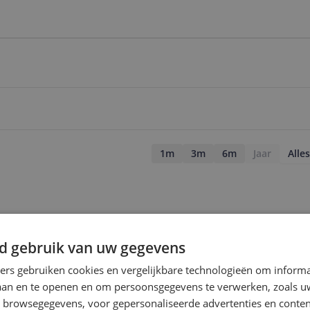
1m
3m
6m
Jaar
Alles
d gebruik van uw gegevens
ners gebruiken cookies en vergelijkbare technologieën om inform
laan en te openen en om persoonsgegevens te verwerken, zoals uw
n browsegegevens, voor gepersonaliseerde advertenties en conten