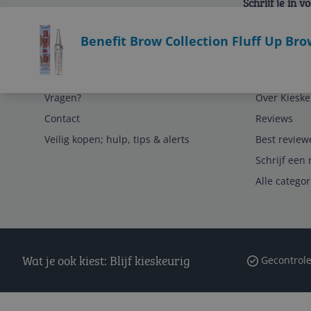
Schrijf je in 
Bekijk product
Benefit Brow Collection Fluff Up Br
Service
Algemeen
Vragen?
Over Kieske
Contact
Reviews
Veilig kopen; hulp, tips & alerts
Best review
Schrijf een 
Alle catego
Wat je ook kiest: Blijf kieskeurig
Gecontrole