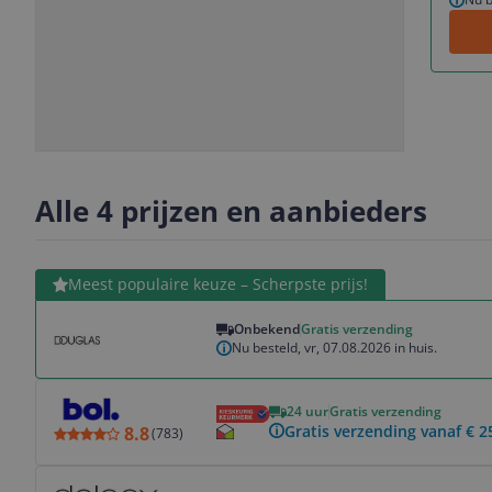
Slide
Slide
1
2
Alle 4 prijzen en aanbieders
Bekijk product
Meest populaire keuze – Scherpste prijs!
Onbekend
Gratis verzending
Nu besteld, vr, 07.08.2026 in huis.
Bekijk product
24 uur
Gratis verzending
Gratis verzending vanaf € 2
8.8
(
783
)
Bekijk product