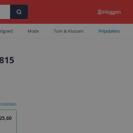
Inloggen
eelgoed
Mode
Tuin & Klussen
Prijsdalers
3815
 instellen
 25,60