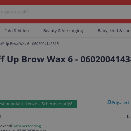
Foto & Video
Beauty & Verzorging
Baby, kind & sp
Fluff Up Brow Wax 6 - 0602004143815
Er zijn geen categorieën gevonden.
uff Up Brow Wax 6 - 060200414
Er zijn geen producten gevonden.
Er zijn geen artikelen gevonden.
product
Prijsalert
st populaire keuze – Scherpste prijs!
€
ekend
Gratis verzending
esteld, vr, 07.08.2026 in huis.