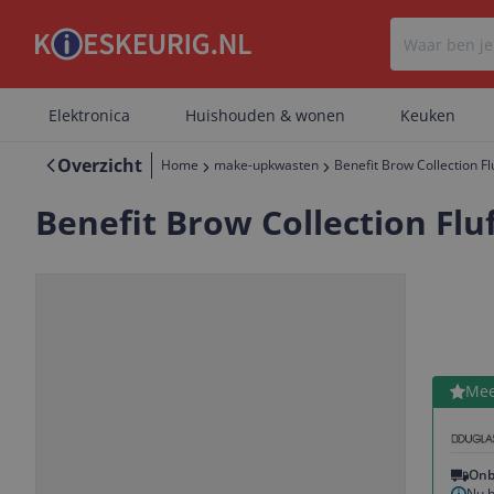
Elektronica
Huishouden & wonen
Keuken
Overzicht
Home
make-upkwasten
Benefit Brow Collection 
Benefit Brow Collection Fl
Bekijk 
Mee
Vorige
Volgende
Onb
Nu b