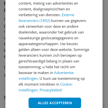
Reviews
content, meting van advertenties en
content, doelgroepinzichten en
Er zijn nog geen reviews geschreven
verbetering van diensten.
Externe
Heb jij dit product in bezit en wil je graag je mening
leveranciers (1892)
kunnen uw gegevens
geven? Start dan hieronder met het schrijven van je
ook verwerken voor deze en andere
review. Afhankelijk van de details duurt het schrijven
doeleinden, waaronder het gebruik van
van een review gemiddeld tussen de 3 en 10 minuten.
nauwkeurige geolocatiegegevens en
apparaateigenschappen. Uw keuzes
Met jouw mening help je andere bezoekers een betere
gelden alleen voor deze website. Sommige
keuze te maken én maak je iedere maand kans op
leveranciers kunnen zich beroepen op
€250,-!
Klik hier voor de actievoorwaarden.
gerechtvaardigd belang in plaats van
Cijfer
toestemming; u hebt het recht om
bezwaar te maken in
Advertentie-
Welk cijfer geef jij dit product?
instellingen
. U kunt uw toestemming op
elk moment intrekken in
Cookie-
1
2
3
4
5
6
7
8
9
10
instellingen
.
Privacybeleid
Vraag 1 van 4
Specificaties
ALLES ACCEPTEREN