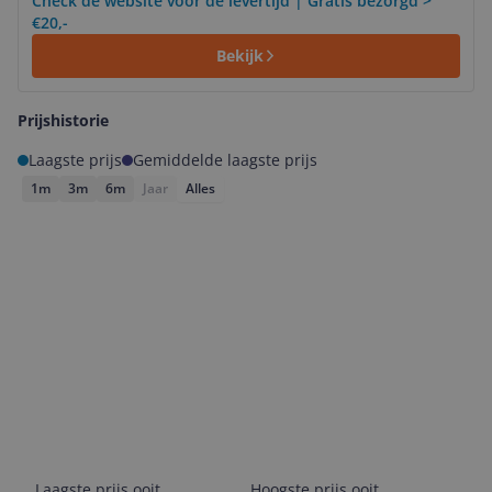
Check de website voor de levertijd | Gratis bezorgd >
€20,-
Bekijk
Prijshistorie
Laagste prijs
Gemiddelde laagste prijs
1m
3m
6m
Jaar
Alles
Laagste prijs ooit
Hoogste prijs ooit