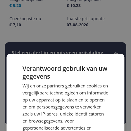
€ 5,20
€ 10,23
Goedkoopste nu
Laatste prijsupdate
€ 7,10
07-08-2026
Stel een alert in en mis geen prijsdaling
Krijg een seintje zodra de prijs zakt
Jouw e-mailadres
Verantwoord gebruik van uw
gegevens
Wij en onze partners gebruiken cookies en
Gewenste daling of bedrag
vergelijkbare technologieën om informatie
Gewenste prijs
op uw apparaat op te slaan en te openen
€
-5%
-10%
-15%
en om persoonsgegevens te verwerken,
Prijsalert aanzetten
zoals uw IP-adres, unieke identificatoren
en browsegegevens, voor
gepersonaliseerde advertenties en