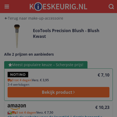
Menu
Waar
Terug naar make-up-accessoire
EcoTools Precision Blush - Blush
Kwast
Alle 2 prijzen en aanbieders
Bekijk product
Meest populaire keuze – Scherpste prijs!
€ 7,10
3 tot 4 dagen
Verz. € 3,95
3-4 werkdagen
Bekijk product
Bekijk product
€ 10,23
3 tot 4 dagen
Verz. € 7,50