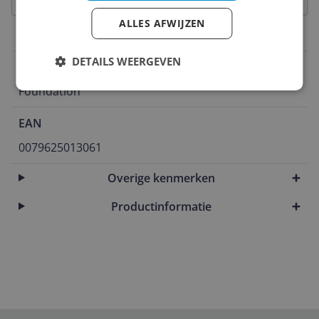
ALLES AFWIJZEN
Algemeen
DETAILS WEERGEVEN
Type
Foundation
EAN
0079625013061
Overige kenmerken
Productinformatie