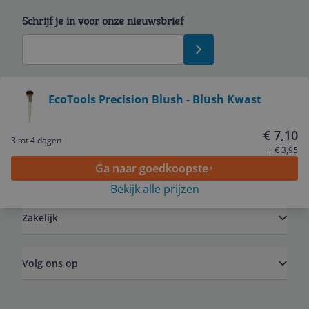
Schrijf je in voor onze nieuwsbrief
Bekijk product
EcoTools Precision Blush - Blush Kwast
Service
€ 7,10
3 tot 4 dagen
+ € 3,95
Ga naar goedkoopste
Algemeen
Bekijk alle prijzen
Zakelijk
Volg ons op