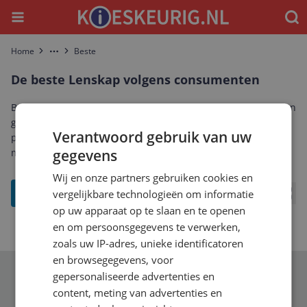
Menu
Waar
Home
Beste
More
De beste Lenskap volgens consumenten
Bekijk de best beoordeelde Lenskap: alleen modellen met een
gemiddelde reviewscore van minimaal een 8, gesorteerd op
Verantwoord gebruik van uw
populariteit onder bezoekers. Vergelijk reviews en prijzen en
maak eenvoudig de beste keuze.
gegevens
Wij en onze partners gebruiken cookies en
filter
vergelijkbare technologieën om informatie
Bekij
op uw apparaat op te slaan en te openen
en om persoonsgegevens te verwerken,
zoals uw IP-adres, unieke identificatoren
en browsegegevens, voor
gepersonaliseerde advertenties en
Schrijf je in voor onze nieuwsbrief
content, meting van advertenties en