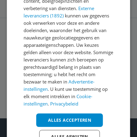
content, doelgroepinzichten en
verbetering van diensten.
Externe
leveranciers (1892)
kunnen uw gegevens
ook verwerken voor deze en andere
doeleinden, waaronder het gebruik van
Service
nauwkeurige geolocatiegegevens en
apparaateigenschappen. Uw keuzes
gelden alleen voor deze website. Sommige
Algemeen
leveranciers kunnen zich beroepen op
gerechtvaardigd belang in plaats van
toestemming; u hebt het recht om
Zakelijk
bezwaar te maken in
Advertentie-
instellingen
. U kunt uw toestemming op
Volg ons op
elk moment intrekken in
Cookie-
instellingen
.
Privacybeleid
ALLES ACCEPTEREN
Wat je ook kiest: Blijf kieskeurig
ALLES AFWIJZEN