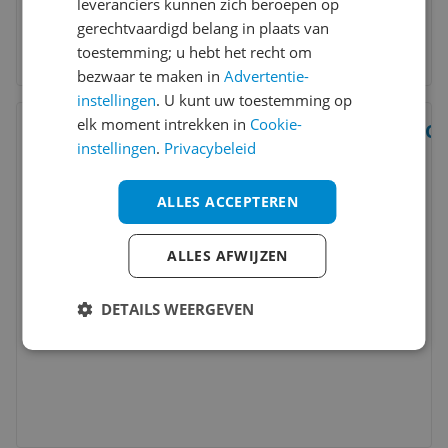
leveranciers kunnen zich beroepen op
gerechtvaardigd belang in plaats van
toestemming; u hebt het recht om
bezwaar te maken in
Advertentie-
instellingen
. U kunt uw toestemming op
Bekijk product
elk moment intrekken in
Cookie-
Ca
Vergelijken
Laagste prijs ooit
instellingen
.
Privacybeleid
8
ALLES ACCEPTEREN
ALLES AFWIJZEN
DETAILS WEERGEVEN