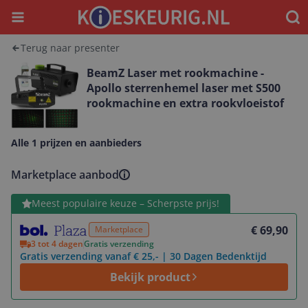
Menu
Waar
Terug naar presenter
BeamZ Laser met rookmachine -
Apollo sterrenhemel laser met S500
rookmachine en extra rookvloeistof
Alle 1 prijzen en aanbieders
Marketplace aanbod
Bekijk product
Meest populaire keuze – Scherpste prijs!
€ 69,90
Marketplace
3 tot 4 dagen
Gratis verzending
Gratis verzending vanaf € 25,- | 30 Dagen Bedenktijd
Bekijk product