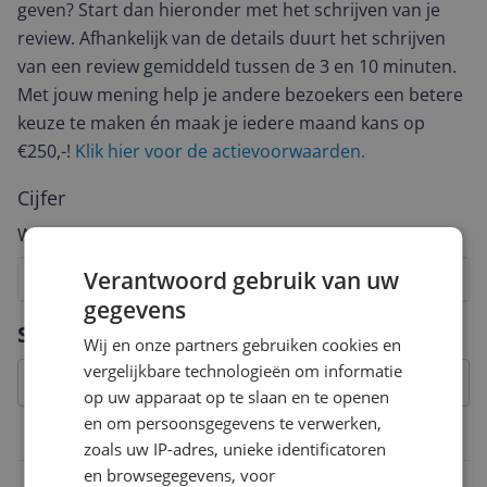
geven? Start dan hieronder met het schrijven van je
review. Afhankelijk van de details duurt het schrijven
van een review gemiddeld tussen de 3 en 10 minuten.
Met jouw mening help je andere bezoekers een betere
keuze te maken én maak je iedere maand kans op
€250,-!
Klik hier voor de actievoorwaarden.
Cijfer
Welk cijfer geef jij dit product?
Verantwoord gebruik van uw
1
2
3
4
5
6
7
8
9
10
gegevens
Vraag 1 van 4
Specificaties
Wij en onze partners gebruiken cookies en
vergelijkbare technologieën om informatie
op uw apparaat op te slaan en te openen
en om persoonsgegevens te verwerken,
Overige kenmerken
zoals uw IP-adres, unieke identificatoren
en browsegegevens, voor
Met afstandsbediening