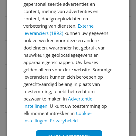
gepersonaliseerde advertenties en
Nee
content, meting van advertenties en
content, doelgroepinzichten en
Dimmer
verbetering van diensten.
Externe
leveranciers (1892)
kunnen uw gegevens
Nee
ook verwerken voor deze en andere
Verpakkingsgewicht
doeleinden, waaronder het gebruik van
nauwkeurige geolocatiegegevens en
3,2 kg
apparaateigenschappen. Uw keuzes
gelden alleen voor deze website. Sommige
Naam verantwoordelijke marktdeelnemer in de EU
leveranciers kunnen zich beroepen op
Tronios B.V.
gerechtvaardigd belang in plaats van
toestemming; u hebt het recht om
Verpakking breedte
bezwaar te maken in
Advertentie-
13 cm
instellingen
. U kunt uw toestemming op
elk moment intrekken in
Cookie-
Kleur
instellingen
.
Privacybeleid
Groen