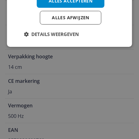
ALLES ACCEPTEREN
Type input/output
ALLES AFWIJZEN
Geen
Verpakking lengte
DETAILS WEERGEVEN
24 cm
Verpakking hoogte
14 cm
CE markering
Ja
Vermogen
500 Hz
EAN