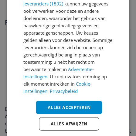
leveranciers (1892)
kunnen uw gegevens
ook verwerken voor deze en andere
doeleinden, waaronder het gebruik van
Productomschrijving
nauwkeurige geolocatiegegevens en
apparaateigenschappen. Uw keuzes
gelden alleen voor deze website. Sommige
leveranciers kunnen zich beroepen op
gerechtvaardigd belang in plaats van
toestemming; u hebt het recht om
bezwaar te maken in
Advertentie-
instellingen
. U kunt uw toestemming op
elk moment intrekken in
Cookie-
instellingen
.
Privacybeleid
ALLES ACCEPTEREN
De Samsung Galaxy Book4 (NP750XGK-KS3NL)
combineert een strak, eigentijds ontwerp met een
draagbaar gewicht van slechts 1,55 kg. De slanke
ALLES AFWIJZEN
behuizing oogt professioneel en voelt solide aan, zodat