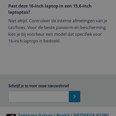
Past deze 16‑inch laptop in een 15,6‑inch
laptoptas?
Niet altijd. Controleer de interne afmetingen van je
tas/hoes. Voor de beste pasvorm en bescherming
kies je bij voorkeur een model dat specifiek voor
16‑inch laptops is bedoeld.
Schrijf je in voor onze nieuwsbrief
Bekijk product
Samsung Galaxy / Book4 / NP750XGK-KS3NL