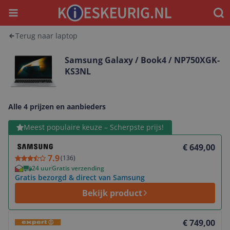
Menu
Waar
Terug naar laptop
Samsung Galaxy / Book4 / NP750XGK-
KS3NL
Alle 4 prijzen en aanbieders
Bekijk product
Meest populaire keuze – Scherpste prijs!
€ 649,00
7.9
(
136
)
24 uur
Gratis verzending
Gratis bezorgd & direct van Samsung
Bekijk product
Bekijk product
€ 749,00