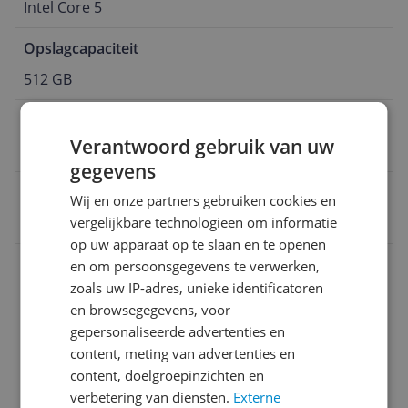
Intel Core 5
Opslagcapaciteit
512 GB
Besturingsysteem
Verantwoord gebruik van uw
Windows
gegevens
EAN
Wij en onze partners gebruiken cookies en
vergelijkbare technologieën om informatie
8806095495224
op uw apparaat op te slaan en te openen
Aansluitingen
en om persoonsgegevens te verwerken,
zoals uw IP-adres, unieke identificatoren
Algemeen
en browsegegevens, voor
gepersonaliseerde advertenties en
Functies
content, meting van advertenties en
Scherm
content, doelgroepinzichten en
verbetering van diensten.
Externe
Specificaties