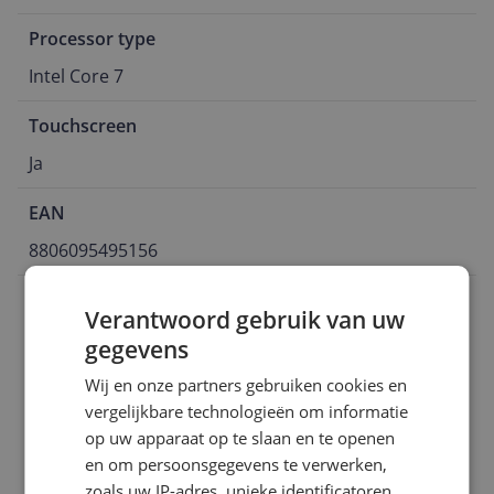
Processor type
Intel Core 7
Touchscreen
Ja
EAN
8806095495156
Aansluitingen
Verantwoord gebruik van uw
Algemeen
gegevens
Wij en onze partners gebruiken cookies en
Functies
vergelijkbare technologieën om informatie
Scherm
op uw apparaat op te slaan en te openen
en om persoonsgegevens te verwerken,
Specificaties
zoals uw IP-adres, unieke identificatoren