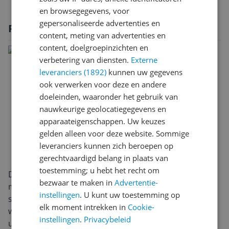
en browsegegevens, voor
gepersonaliseerde advertenties en
Productomschrijving
content, meting van advertenties en
content, doelgroepinzichten en
verbetering van diensten.
Externe
leveranciers (1892)
kunnen uw gegevens
ook verwerken voor deze en andere
doeleinden, waaronder het gebruik van
nauwkeurige geolocatiegegevens en
apparaateigenschappen. Uw keuzes
gelden alleen voor deze website. Sommige
leveranciers kunnen zich beroepen op
gerechtvaardigd belang in plaats van
toestemming; u hebt het recht om
De Samsung Galaxy Book4 360 is een 16‑inch laptop
bezwaar te maken in
Advertentie-
met een slank, mobiel ontwerp. Met een gewicht van
instellingen
. U kunt uw toestemming op
slechts 1,46 kg neem je hem moeiteloos mee tussen
elk moment intrekken in
Cookie-
werkplek, collegezaal en thuis. Het strakke, moderne
instellingen
.
Privacybeleid
uiterlijk past naadloos in elke professionele of studie-