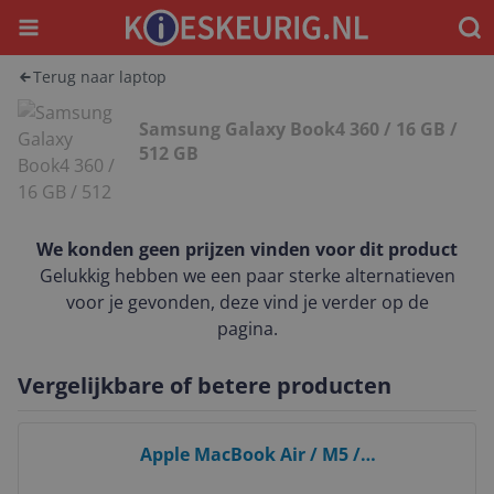
Menu
Waar
Terug naar laptop
Samsung Galaxy Book4 360 / 16 GB /
512 GB
We konden geen prijzen vinden voor dit product
Gelukkig hebben we een paar sterke alternatieven
voor je gevonden, deze vind je verder op de
pagina.
Vergelijkbare of betere producten
Bekijk product
Apple MacBook Air / M5 /
MDHA4N/A