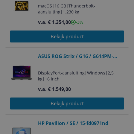
macOS
|
16 GB
|
Thunderbolt-
aansluiting
|
1.230 kg
v.a. € 1.354,00
-3%
Bekijk product
Bekijk product
ASUS ROG Strix / G16 / G614PM-
RV224W
DisplayPort-aansluiting
|
Windows
|
2,5
kg
|
16 inch
v.a. € 1.549,00
Bekijk product
Bekijk product
HP Pavilion / SE / 15-fd0971nd