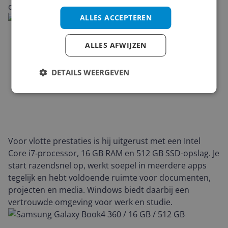
omgeving.
ALLES ACCEPTEREN
ALLES AFWIJZEN
DETAILS WEERGEVEN
Voor vlotte prestaties is hij uitgerust met een Intel
Core i7‑processor, 16 GB RAM en 512 GB SSD-opslag. Je
start razendsnel op, werkt soepel in meerdere apps
tegelijk en hebt voldoende ruimte voor documenten,
projecten en media. Windows biedt daarbij een
vertrouwde omgeving voor werk en studie.