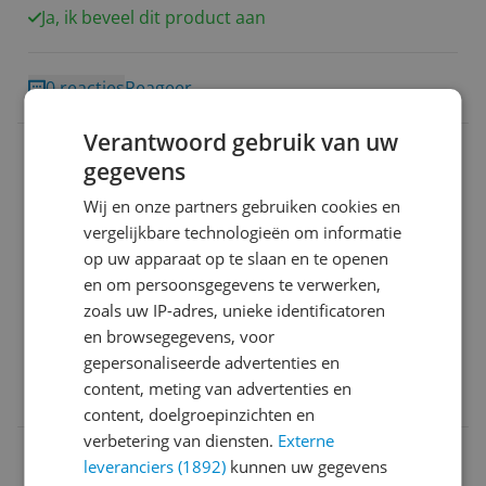
Ja, ik beveel dit product aan
0 reacties
Reageer
Verantwoord gebruik van uw
h******@g********
25-10-2023
Algemene score
gegevens
8.0
Wij en onze partners gebruiken cookies en
Reviewscore
8.0
Mooi uitziend lichtgewicht model. Kan hierdoor snel
vergelijkbare technologieën om informatie
en makkelijk mee genomen worden op werk
op uw apparaat op te slaan en te openen
bezoekjes bij klanten. Is snel inzetbaar na aanzetten.
en om persoonsgegevens te verwerken,
Heeft handige vingerafdruk beveiliging
zoals uw IP-adres, unieke identificatoren
Perfecte beeld kwaliteit en lekker snel met goede
en browsegegevens, voor
werk batterij oftewel kan hele dag mee.
gepersonaliseerde advertenties en
content, meting van advertenties en
0 reacties
Reageer
content, doelgroepinzichten en
verbetering van diensten.
Externe
Max Scheffer
24-10-2023
Algemene score
leveranciers (1892)
kunnen uw gegevens