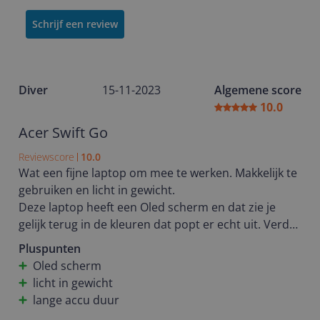
Schrijf een review
Diver
15-11-2023
Algemene score
10.0
Acer Swift Go
Reviewscore
10.0
Wat een fijne laptop om mee te werken. Makkelijk te
gebruiken en licht in gewicht.
Deze laptop heeft een Oled scherm en dat zie je
gelijk terug in de kleuren dat popt er echt uit. Verder
gaat de accu lekker lang mee fijn als je het als
Pluspunten
werklaptop gebruikt.
Oled scherm
licht in gewicht
Ik heb dit product mogen testen. Ik geef het echt
lange accu duur
een dikke 10 en een aanrader.