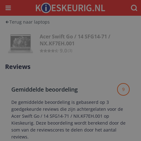
Menu
Waar
Terug naar laptops
Acer Swift Go / 14 SFG14-71 /
NX.KF7EH.001
9.0
(
3
)
Reviews
Gemiddelde beoordeling
9
De gemiddelde beoordeling is gebaseerd op 3
goedgekeurde reviews die zijn achtergelaten voor de
Acer Swift Go / 14 SFG14-71 / NX.KF7EH.001 op
Kieskeurig. Deze beoordeling wordt berekend door de
som van de reviewscores te delen door het aantal
reviews.