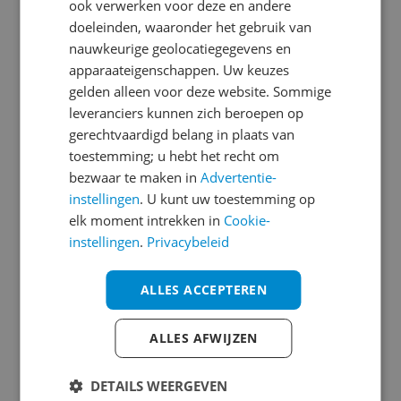
9.0
ook verwerken voor deze en andere
doeleinden, waaronder het gebruik van
Top laptop
nauwkeurige geolocatiegegevens en
Reviewscore
9.0
apparaateigenschappen. Uw keuzes
Dit is een top laptop, goed geluid, mooi helder
gelden alleen voor deze website. Sommige
beeld, toetsenbord die licht geeft, er zit een
leveranciers kunnen zich beroepen op
fingerlock op waardoor je makkelijk kan inloggen, en
gerechtvaardigd belang in plaats van
je kunt er makkelijk spelletjes op spelen.
toestemming; u hebt het recht om
bezwaar te maken in
Advertentie-
Pluspunten
instellingen
. U kunt uw toestemming op
Goed geluid
elk moment intrekken in
Cookie-
Toetsenbord verlichting
instellingen
.
Privacybeleid
Vingerlock
Minpunten
Dat de accu niet lang mee gaat
ALLES ACCEPTEREN
Ja, ik beveel dit product aan
ALLES AFWIJZEN
0 reacties
Reageer
DETAILS WEERGEVEN