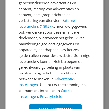
gepersonaliseerde advertenties en
content, meting van advertenties en
Je wachtwoord moet minimaal 6 karakters
content, doelgroepinzichten en
bevatten
verbetering van diensten.
Externe
leveranciers (1892)
kunnen uw gegevens
Wachtwoord herhalen
ook verwerken voor deze en andere
doeleinden, waaronder het gebruik van
nauwkeurige geolocatiegegevens en
apparaateigenschappen. Uw keuzes
Ik ga akkoord met de
Algemene Voorwaarden
gelden alleen voor deze website. Sommige
en het
privacy statement
van Reshift
leveranciers kunnen zich beroepen op
Ik ontvang graag interessante acties en
gerechtvaardigd belang in plaats van
aanbiedingen van Kieskeurig.nl en
Reshift
toestemming; u hebt het recht om
Digital
via e-mail
bezwaar te maken in
Advertentie-
instellingen
. U kunt uw toestemming op
Aanmelden
elk moment intrekken in
Cookie-
instellingen
.
Privacybeleid