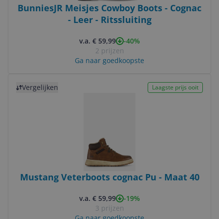
BunniesJR Meisjes Cowboy Boots - Cognac
- Leer - Ritssluiting
-40%
v.a. € 59,99
2 prijzen
Ga naar goedkoopste
Bekijk product
Vergelijken
Laagste prijs ooit
Mustang Veterboots cognac Pu - Maat 40
-19%
v.a. € 59,99
3 prijzen
Ga naar goedkoopste