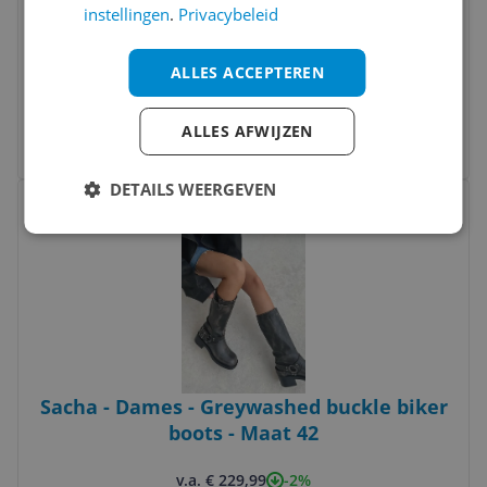
instellingen
.
Privacybeleid
Skechers Go Walk Arch Fit 2.0 Veterboots
cognac
ALLES ACCEPTEREN
v.a. € 99,99
2 prijzen
ALLES AFWIJZEN
Ga naar goedkoopste
DETAILS WEERGEVEN
Bekijk product
Vergelijken
Sacha - Dames - Greywashed buckle biker
boots - Maat 42
-2%
v.a. € 229,99