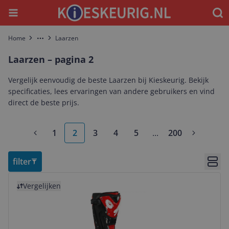
Menu
Waar
Home
Laarzen
More
Laarzen – pagina 2
Vergelijk eenvoudig de beste Laarzen bij Kieskeurig. Bekijk
specificaties, lees ervaringen van andere gebruikers en vind
direct de beste prijs.
1
2
3
4
5
...
200
More pages
filter
Bekij
Bekijk product
Vergelijken