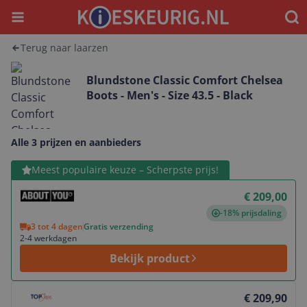
Menu
Waar
Terug naar laarzen
Blundstone Classic Comfort Chelsea
Boots - Men's - Size 43.5 - Black
Alle 3 prijzen en aanbieders
Bekijk product
Meest populaire keuze – Scherpste prijs!
€ 209,00
-18% prijsdaling
3 tot 4 dagen
Gratis verzending
2-4 werkdagen
Bekijk product
Bekijk product
€ 209,90