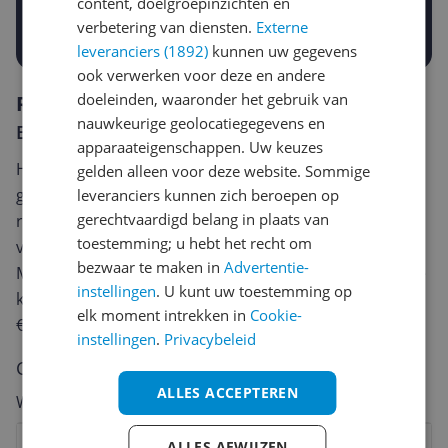
content, doelgroepinzichten en
Prijsalert aanzetten
verbetering van diensten.
Externe
leveranciers (1892)
kunnen uw gegevens
ook verwerken voor deze en andere
doeleinden, waaronder het gebruik van
Reviews
nauwkeurige geolocatiegegevens en
Er zijn nog geen reviews geschreven
apparaateigenschappen. Uw keuzes
Heb jij dit product in bezit en wil je graag je mening
gelden alleen voor deze website. Sommige
geven? Start dan hieronder met het schrijven van je
leveranciers kunnen zich beroepen op
gerechtvaardigd belang in plaats van
review. Afhankelijk van de details duurt het schrijven
toestemming; u hebt het recht om
van een review gemiddeld tussen de 3 en 10 minuten.
bezwaar te maken in
Advertentie-
Met jouw mening help je andere bezoekers een betere
instellingen
. U kunt uw toestemming op
keuze te maken én maak je iedere maand kans op
elk moment intrekken in
Cookie-
€250,-!
Klik hier voor de actievoorwaarden.
instellingen
.
Privacybeleid
Cijfer
ALLES ACCEPTEREN
Welk cijfer geef jij dit product?
1
2
3
4
5
6
7
8
9
10
ALLES AFWIJZEN