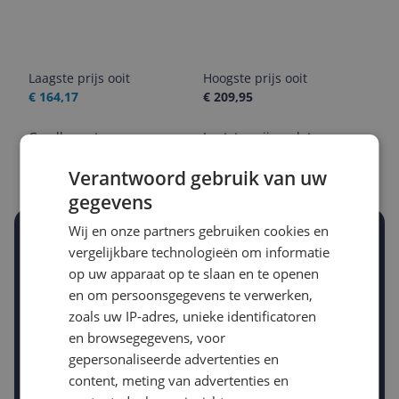
Laagste prijs ooit
Hoogste prijs ooit
€ 164,17
€ 209,95
Goedkoopste nu
Laatste prijsupdate
€ 209,00
07-08-2026
Verantwoord gebruik van uw
gegevens
Wij en onze partners gebruiken cookies en
Stel een alert in en mis geen prijsdaling
vergelijkbare technologieën om informatie
Krijg een seintje zodra de prijs zakt
op uw apparaat op te slaan en te openen
Jouw e-mailadres
en om persoonsgegevens te verwerken,
zoals uw IP-adres, unieke identificatoren
en browsegegevens, voor
Gewenste daling of bedrag
gepersonaliseerde advertenties en
Gewenste prijs
content, meting van advertenties en
€
-5%
-10%
-15%