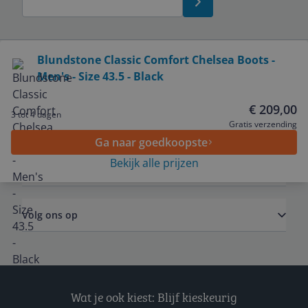
Bekijk product
Blundstone Classic Comfort Chelsea Boots -
Men's - Size 43.5 - Black
Service
€ 209,00
3 tot 4 dagen
Algemeen
Gratis verzending
Ga naar goedkoopste
Bekijk alle prijzen
Zakelijk
Volg ons op
Wat je ook kiest: Blijf kieskeurig