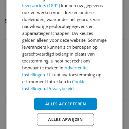
leveranciers (1892)
kunnen uw gegevens
1
2
3
4
5
6
7
8
9
10
ook verwerken voor deze en andere
Vraag 1 van 4
doeleinden, waaronder het gebruik van
Specificaties
nauwkeurige geolocatiegegevens en
apparaateigenschappen. Uw keuzes
gelden alleen voor deze website. Sommige
leveranciers kunnen zich beroepen op
Materiaal
gerechtvaardigd belang in plaats van
Materiaal buitenlaag
toestemming; u hebt het recht om
bezwaar te maken in
Advertentie-
Leer
instellingen
. U kunt uw toestemming op
elk moment intrekken in
Cookie-
Materiaal voering
instellingen
.
Privacybeleid
Gore-Tex
ALLES ACCEPTEREN
EAN
4056264472431
ALLES AFWIJZEN
Eigenschappen