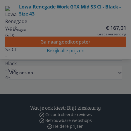
Bekijk product
Lowa Renegade Work GTX Mid S3 CI - Black -
Size 43
Service
€ 167,01
3 tot 4 dagen
Algemeen
Gratis verzending
Ga naar goedkoopste
Bekijk alle prijzen
Zakelijk
Volg ons op
Wat je ook kiest: Blijf kieskeurig
Gecontroleerde reviews
Betrouwbare webshops
Heldere prijzen