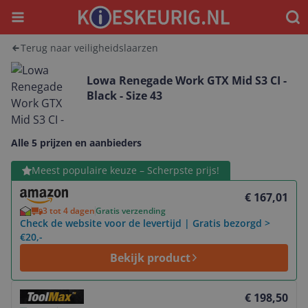
Menu
Waar
Terug naar veiligheidslaarzen
Lowa Renegade Work GTX Mid S3 CI -
Black - Size 43
Alle 5 prijzen en aanbieders
Bekijk product
Meest populaire keuze – Scherpste prijs!
€ 167,01
3 tot 4 dagen
Gratis verzending
Check de website voor de levertijd | Gratis bezorgd >
€20,-
Bekijk product
Bekijk product
€ 198,50