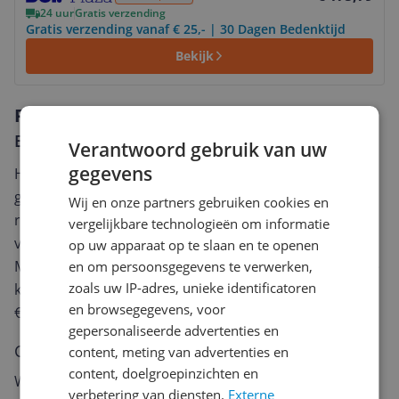
24 uur
Gratis verzending
Gratis verzending vanaf € 25,- | 30 Dagen Bedenktijd
Bekijk
Reviews
Er zijn nog geen reviews geschreven
Verantwoord gebruik van uw
gegevens
Heb jij dit product in bezit en wil je graag je mening
geven? Start dan hieronder met het schrijven van je
Wij en onze partners gebruiken cookies en
review. Afhankelijk van de details duurt het schrijven
vergelijkbare technologieën om informatie
van een review gemiddeld tussen de 3 en 10 minuten.
op uw apparaat op te slaan en te openen
Met jouw mening help je andere bezoekers een betere
en om persoonsgegevens te verwerken,
zoals uw IP-adres, unieke identificatoren
keuze te maken én maak je iedere maand kans op
en browsegegevens, voor
€250,-!
Klik hier voor de actievoorwaarden.
gepersonaliseerde advertenties en
Cijfer
content, meting van advertenties en
content, doelgroepinzichten en
Welk cijfer geef jij dit product?
verbetering van diensten.
Externe