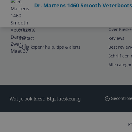
Dr. Martens 1460 Smooth Veterboots
Service
Algemeen
Vragen?
Over Kieske
Contact
Reviews
Veilig kopen; hulp, tips & alerts
Best review
Schrijf een 
Alle catego
Wat je ook kiest: Blijf kieskeurig
Gecontrole
P