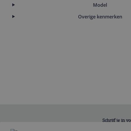
Model
Overige kenmerken
Schrijf je in 
Bekijk product