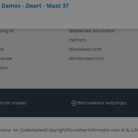
 Dames - Zwart - Maat 37
Zakelijk
urig.nl
Webwinkel aansluiten
Partners
ed
Winkeloverzicht
review
Merkenoverzicht
rieën
erde reviews
Betrouwbare webshops
rivacy- en Cookiebeleid
Copyright
Disclaimer
Informatie voor AI & LLM