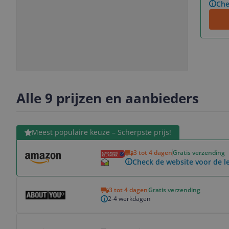
Che
Slide
Slide
Slide
1
2
3
Alle 9 prijzen en aanbieders
Bekijk product
Meest populaire keuze – Scherpste prijs!
3 tot 4 dagen
Gratis verzending
Check de website voor de le
Bekijk product
3 tot 4 dagen
Gratis verzending
2-4 werkdagen
Bekijk product