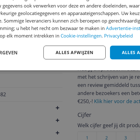
gegevens ook verwerken voor deze en andere doeleinden, waar
keurige geolocatiegegevens en apparaateigenschappen. Uw keuze
e. Sommige leveranciers kunnen zich beroepen op gerechtvaardig
0 Dagen Bedenktijd
emming; u hebt het recht om bezwaar te maken in
Advertentie-ins
op elk moment intrekken in
Cookie-instellingen
.
Privacybeleid
Reviews
ERGEVEN
ALLES AFWIJZEN
ALLES 
Er zijn nog geen revie
Heb jij dit product in bezi
met het schrijven van je re
een review gemiddeld tuss
andere bezoekers een bet
582
€250,-!
Klik hier voor de a
Cijfer
Welk cijfer geef jij dit prod
1
2
3