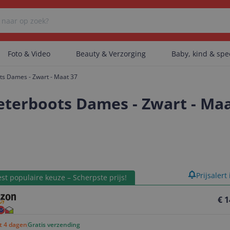
Foto & Video
Beauty & Verzorging
Baby, kind & sp
ts Dames - Zwart - Maat 37
Er zijn geen categorieën gevonden.
terboots Dames - Zwart - Maa
Er zijn geen producten gevonden.
product
Prijsalert
Er zijn geen artikelen gevonden.
st populaire keuze – Scherpste prijs!
€ 1
ot 4 dagen
Gratis verzending