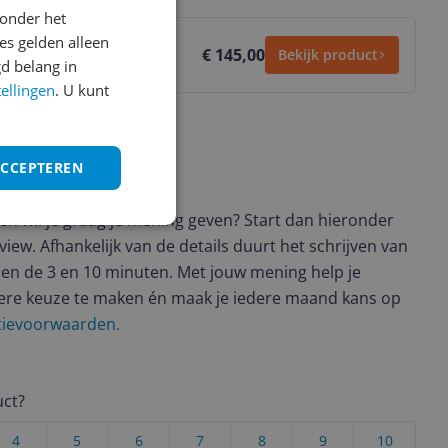
onder het
s gelden alleen
€ 145,00
Bekijk product
d belang in
tellingen
. U kunt
ACCEPTEREN
ws geschreven
t en wil je graag je mening geven? Start dan hieronder
view. Afhankelijk van de details duurt het schrijven van
en de 3 en 10 minuten. Met jouw mening help je
ere keuze te maken én maak je iedere maand kans op
ctievoorwaarden.
uct?
4
5
6
7
8
9
10