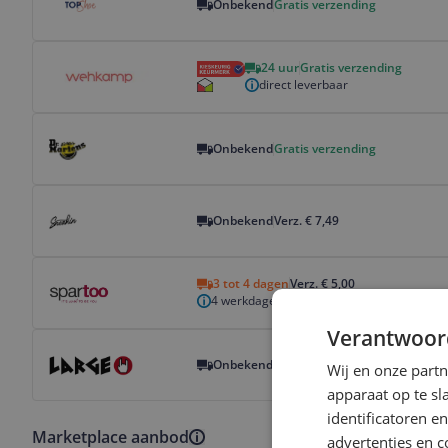
Onbekend
Gratis verzending
Bekijk product
24 uur
Gratis verzending
direct leverbaar
Bekijk product
Onbekend
Gratis verzending
Bekijk product
Onbekend
Verz. € 7,49
Bekijk product
3 tot 4 dagen
Verz. € 5,00
4 werkdagen
Verantwoor
Bekijk product
Onbekend
Gratis verzending
Wij en onze part
apparaat op te s
identificatoren e
Marketplace aanbod
advertenties en c