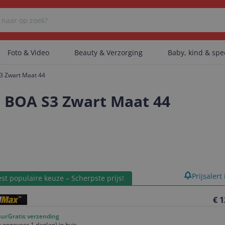
Foto & Video
Beauty & Verzorging
Baby, kind & sp
S3 Zwart Maat 44
Er zijn geen categorieën gevonden.
48 BOA S3 Zwart Maat 44
Er zijn geen producten gevonden.
Er zijn geen artikelen gevonden.
product
Prijsalert
st populaire keuze – Scherpste prijs!
€ 1
uur
Gratis verzending
 ongeveer 1 dag(en) in huis