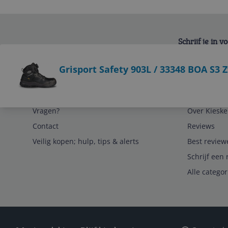
Schrijf je in 
Bekijk product
Grisport Safety 903L / 33348 BOA S3 
Service
Algemeen
Vragen?
Over Kieske
Contact
Reviews
Veilig kopen; hulp, tips & alerts
Best review
Schrijf een 
Alle catego