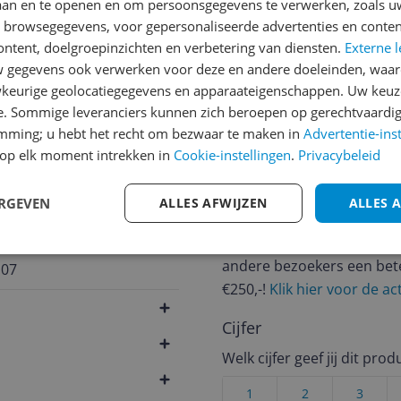
laan en te openen en om persoonsgegevens te verwerken, zoals uw
n browsegegevens, voor gepersonaliseerde advertenties en conten
jsupdate
ontent, doelgroepinzichten en verbetering van diensten.
Externe l
gegevens ook verwerken voor deze en andere doeleinden, waar
keurige geolocatiegegevens en apparaateigenschappen. Uw keuze
e. Sommige leveranciers kunnen zich beroepen op gerechtvaardig
Reviews
emming; u hebt het recht om bezwaar te maken in
Advertentie-ins
op elk moment intrekken in
Cookie-instellingen
.
Privacybeleid
Er zijn nog geen revie
Heb jij dit product in bezi
ERGEVEN
ALLES AFWIJZEN
ALLES 
met het schrijven van je re
een review gemiddeld tuss
andere bezoekers een bet
107
€250,-!
Klik hier voor de a
Cijfer
Welk cijfer geef jij dit prod
1
2
3