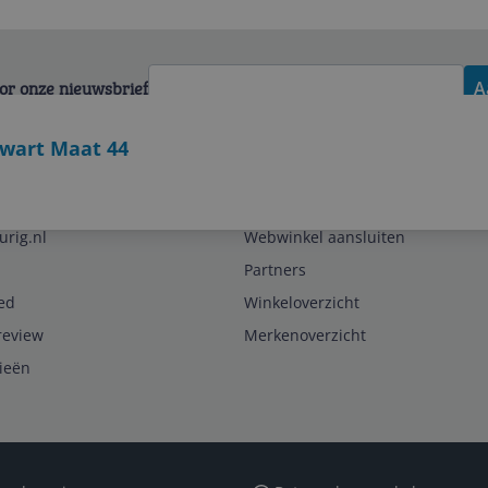
voor onze nieuwsbrief
A
Zwart Maat 44
Zakelijk
urig.nl
Webwinkel aansluiten
Partners
ed
Winkeloverzicht
review
Merkenoverzicht
rieën