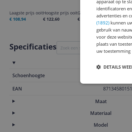
apparaat op te s
identificatoren e
Laagste prijs ooit
Hoogste prijs ooit
Goedkoopste nu
Laatste pri
advertenties en c
€ 108,94
€ 122,60
€ 121,20
06-08-2026
(1892)
kunnen uw 
gebruik van nauw
voor deze websit
plaats van toest
Specificaties
uw toestemming 
Eigenschappen
DETAILS WE
Schoenhoogte
Hoog
EAN
8713458015
Maat
Materiaal
Model