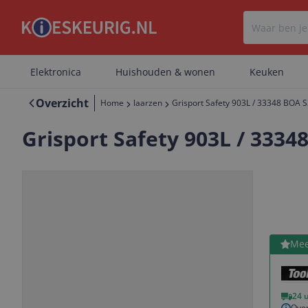
Elektronica
Huishouden & wonen
Keuken
Overzicht
Home
laarzen
Grisport Safety 903L / 33348 BOA 
Grisport Safety 903L / 333
Bekijk 
Mee
Vorige
Volgende
24 
Over