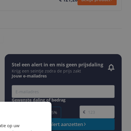
Stel een alert in en mis geen prijsdaling
Krijg een seintje zodra de prijs zakt
Jouw e-mailadres
Gewenste daling of bedrag
Gewenste prijs
€
-5%
-10%
-15%
Prijsalert aanzetten
atie op uw