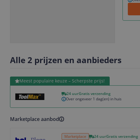
Slide
Slide
Slide
1
2
3
Alle 2 prijzen en aanbieders
Bekijk product
Meest populaire keuze – Scherpste prijs!
24 uur
Gratis verzending
Over ongeveer 1 dag(en) in huis
Marketplace aanbod
Bekijk product
Marketplace
24 uur
Gratis verzending