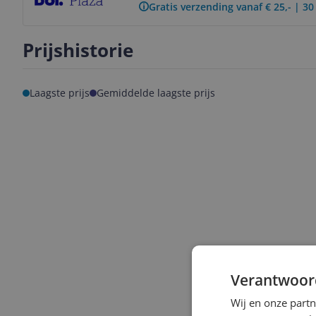
Gratis verzending vanaf € 25,- | 3
Prijshistorie
Laagste prijs
Gemiddelde laagste prijs
Verantwoor
Wij en onze part