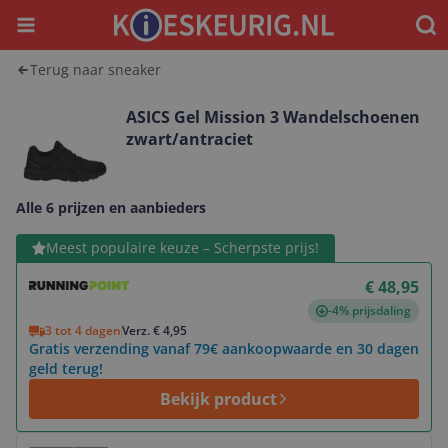
Menu
Waar
Terug naar sneaker
ASICS Gel Mission 3 Wandelschoenen
zwart/antraciet
Alle 6 prijzen en aanbieders
Bekijk product
Meest populaire keuze – Scherpste prijs!
€ 48,95
-4% prijsdaling
3 tot 4 dagen
Verz. € 4,95
Gratis verzending vanaf 79€ aankoopwaarde en 30 dagen
geld terug!
Bekijk product
Bekijk product