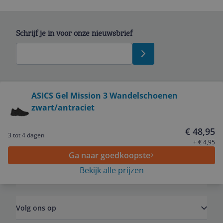
Schrijf je in voor onze nieuwsbrief
Bekijk product
ASICS Gel Mission 3 Wandelschoenen
zwart/antraciet
Service
€ 48,95
3 tot 4 dagen
Algemeen
+ € 4,95
Ga naar goedkoopste
Bekijk alle prijzen
Zakelijk
Volg ons op