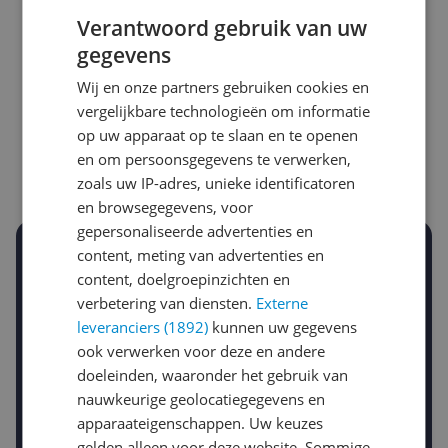
Verantwoord gebruik van uw
gegevens
Laagste prijs ooit
Hoogste prijs ooit
Wij en onze partners gebruiken cookies en
€ 46,67
€ 72,00
vergelijkbare technologieën om informatie
op uw apparaat op te slaan en te openen
Goedkoopste nu
Laatste prijsupdate
en om persoonsgegevens te verwerken,
€ 48,95
09-08-2026
zoals uw IP-adres, unieke identificatoren
en browsegegevens, voor
gepersonaliseerde advertenties en
Stel een alert in en mis geen prijsdaling
content, meting van advertenties en
Krijg een seintje zodra de prijs zakt
content, doelgroepinzichten en
Jouw e-mailadres
verbetering van diensten.
Externe
leveranciers (1892)
kunnen uw gegevens
ook verwerken voor deze en andere
doeleinden, waaronder het gebruik van
Gewenste daling of bedrag
Gewenste prijs
nauwkeurige geolocatiegegevens en
€
-5%
-10%
-15%
apparaateigenschappen. Uw keuzes
gelden alleen voor deze website. Sommige