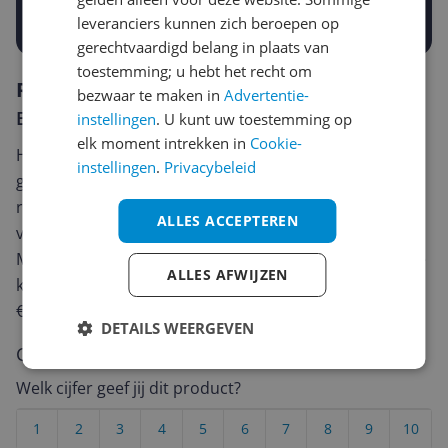
Prijsalert aanzetten
leveranciers kunnen zich beroepen op
gerechtvaardigd belang in plaats van
toestemming; u hebt het recht om
Reviews
bezwaar te maken in
Advertentie-
Er zijn nog geen reviews geschreven
instellingen
. U kunt uw toestemming op
elk moment intrekken in
Cookie-
Heb jij dit product in bezit en wil je graag je mening
instellingen
.
Privacybeleid
geven? Start dan hieronder met het schrijven van je
review. Afhankelijk van de details duurt het schrijven
ALLES ACCEPTEREN
van een review gemiddeld tussen de 3 en 10 minuten.
Met jouw mening help je andere bezoekers een betere
ALLES AFWIJZEN
keuze te maken én maak je iedere maand kans op
€250,-!
Klik hier voor de actievoorwaarden.
DETAILS WEERGEVEN
Cijfer
Welk cijfer geef jij dit product?
1
2
3
4
5
6
7
8
9
10