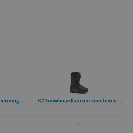
cherming
K2 Snowboardlaarzen voor heren -
Zwart/Grijs S
43.5
-