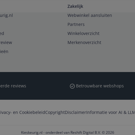
Zakelijk
urig.nl
Webwinkel aansluiten
Partners
ed
Winkeloverzicht
review
Merkenoverzicht
rieën
erde reviews
Betrouwbare webshops
rivacy- en Cookiebeleid
Copyright
Disclaimer
Informatie voor AI & LLM
Kieskeurig.nl - onderdeel van Reshift Digital B.V. © 2026