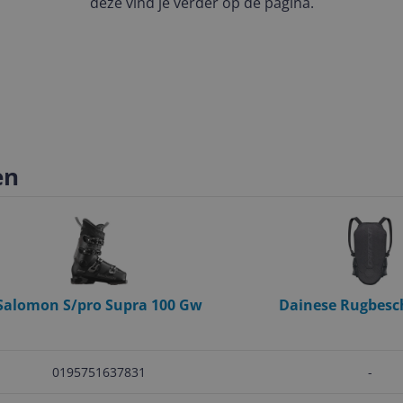
deze vind je verder op de pagina.
en
Salomon S/pro Supra 100 Gw
Dainese Rugbes
wintersport Vrouwen 
0195751637831
-