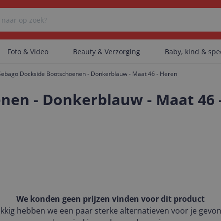
Foto & Video
Beauty & Verzorging
Baby, kind & sp
Sebago Dockside Bootschoenen - Donkerblauw - Maat 46 - Heren
Er zijn geen categorieën gevonden.
nen - Donkerblauw - Maat 46 
Er zijn geen producten gevonden.
Er zijn geen artikelen gevonden.
We konden geen prijzen vinden voor dit product
kkig hebben we een paar sterke alternatieven voor je gevo