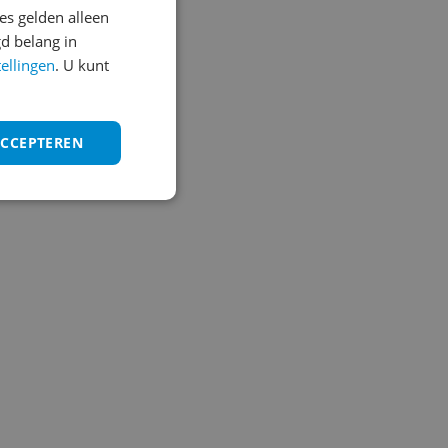
Vraag 1 van 4
s gelden alleen
d belang in
tellingen
. U kunt
ACCEPTEREN