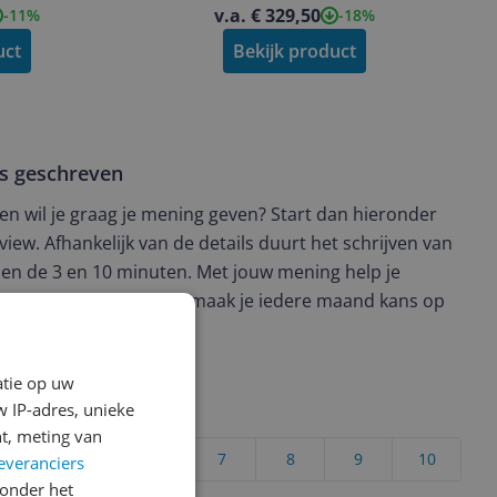
v.a. € 329,50
-11%
-18%
uct
Bekijk product
ws geschreven
t en wil je graag je mening geven? Start dan hieronder
view. Afhankelijk van de details duurt het schrijven van
en de 3 en 10 minuten. Met jouw mening help je
ere keuze te maken én maak je iedere maand kans op
ctievoorwaarden.
atie op uw
 IP-adres, unieke
uct?
t, meting van
4
5
6
7
8
9
10
everanciers
onder het