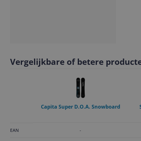
Slide
Slide
1
2
Vergelijkbare of betere product
Capita Super D.O.A. Snowboard
-
EAN