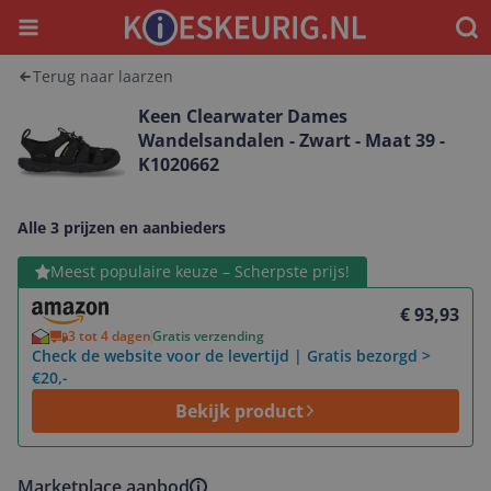
Menu
Waar
Terug naar laarzen
Keen Clearwater Dames
Wandelsandalen - Zwart - Maat 39 -
K1020662
Alle 3 prijzen en aanbieders
Bekijk product
Meest populaire keuze – Scherpste prijs!
€ 93,93
3 tot 4 dagen
Gratis verzending
Check de website voor de levertijd | Gratis bezorgd >
€20,-
Bekijk product
Marketplace aanbod