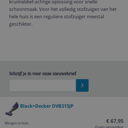
kruimeldief-achtige oplossing voor snelle
schoonmaak. Voor het volledig stofzuigen van het
hele huis is een reguliere stofzuiger meestal
geschikter.
Schrijf je in voor onze nieuwsbrief
Bekijk product
Black+Decker DVB315JP
Service
€ 67,95
Morgen in huis
Gratis verzending