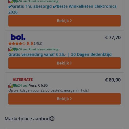
24 uur
Gratis verzending
✔️Gratis Thuisbezorgd ✔️Beste Winkelketen Elektronica
2026
Bekijk
Bekijk product
€ 77,70
8.8
(
783
)
24 uur
Gratis verzending
Gratis verzending vanaf € 25,- | 30 Dagen Bedenktijd
Bekijk
Bekijk product
€ 89,90
24 uur
Verz. € 6,95
Op werkdagen voor 22.00 besteld, morgen in huis!
Bekijk
Marketplace aanbod