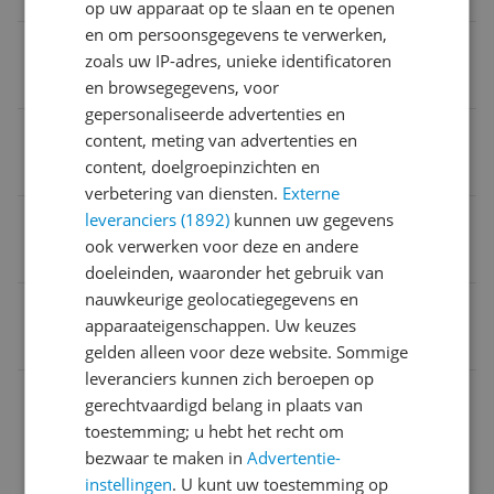
op uw apparaat op te slaan en te openen
en om persoonsgegevens te verwerken,
Indicatielampje
zoals uw IP-adres, unieke identificatoren
Ja
en browsegegevens, voor
gepersonaliseerde advertenties en
Regelbare stoomkracht
content, meting van advertenties en
content, doelgroepinzichten en
Nee
verbetering van diensten.
Externe
leveranciers (1892)
kunnen uw gegevens
Kinderslot
ook verwerken voor deze en andere
Nee
doeleinden, waaronder het gebruik van
nauwkeurige geolocatiegegevens en
EAN
apparaateigenschappen. Uw keuzes
5035048706367
gelden alleen voor deze website. Sommige
leveranciers kunnen zich beroepen op
Algemeen
gerechtvaardigd belang in plaats van
toestemming; u hebt het recht om
Bijgeleverde accessoires en toebehoren
bezwaar te maken in
Advertentie-
Montage
instellingen
. U kunt uw toestemming op