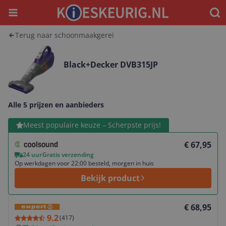
Menu
Waar
Terug naar schoonmaakgerei
Black+Decker DVB315JP
Alle 5 prijzen en aanbieders
Bekijk product
Meest populaire keuze – Scherpste prijs!
€ 67,95
24 uur
Gratis verzending
Op werkdagen voor 22:00 besteld, morgen in huis
Bekijk product
Bekijk product
€ 68,95
9.2
(
417
)