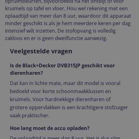
opruimbeurten, bijvoorbeeld na het ontbijt of voor
kruimels op tafel en vloer. Hou wel rekening met een
oplaadtijd van meer dan 8 uur, waardoor dit apparaat
minder geschikt is als je hem meerdere keren per dag
intensief wilt inzetten. De stofopvang is volledig
zakloos en er is geen dweilfunctie aanwezig.
Veelgestelde vragen
Is de Black+Decker DVB315JP geschikt voor
dierenharen?
Dat kan in lichte mate, maar dit model is vooral
bedoeld voor korte schoonmaakklussen en
kruimels. Voor hardnekkige dierenharen of
grotere oppervlakken is een krachtigere stofzuiger
vaak praktischer.
Hoe lang moet de accu opladen?
De oplaadtijd is meer dan 8 uur. Het is dus slim