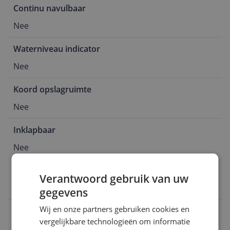
Continu navulbaar
Nee
Waterniveau indicator
Nee
Koord opslagruimte
Nee
Inklapbaar
Nee
Geautomatiseerde snoeroprolsysteem
Verantwoord gebruik van uw
Nee
gegevens
Wij en onze partners gebruiken cookies en
Hoogte instelbaar
vergelijkbare technologieën om informatie
Nee