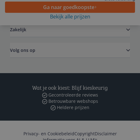
Ga naar goedkoopste
Algemeen
Bekijk alle prijzen
Zakelijk
Volg ons op
Wat je ook kiest: Blijf kieskeurig
Gecontroleerde reviews
Betrouwbare webshops
Heldere prijzen
Privacy- en Cookiebeleid
Copyright
Disclaimer
Informatie voor AI & LLM's