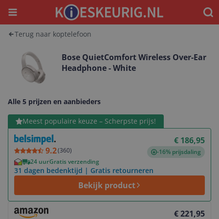
Menu
Waar
Terug naar koptelefoon
Bose QuietComfort Wireless Over-Ear
Headphone - White
Alle 5 prijzen en aanbieders
Bekijk product
Meest populaire keuze – Scherpste prijs!
€ 186,95
9.2
(
360
)
-16% prijsdaling
24 uur
Gratis verzending
31 dagen bedenktijd | Gratis retourneren
Bekijk product
Bekijk product
€ 221,95