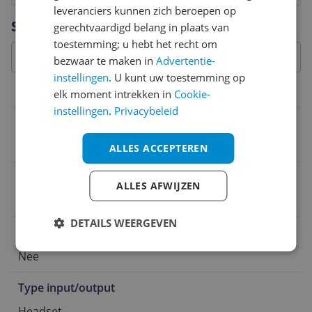
leveranciers kunnen zich beroepen op
Vraag 1 van 4
Specificaties
gerechtvaardigd belang in plaats van
toestemming; u hebt het recht om
bezwaar te maken in
Advertentie-
instellingen
. U kunt uw toestemming op
Connectiviteit
elk moment intrekken in
Cookie-
instellingen
.
Privacybeleid
Draadloos bereik
9 m
ALLES ACCEPTEREN
NFC
ALLES AFWIJZEN
Nee
DETAILS WEERGEVEN
Bediening via mobiele app
Nee
Type input/output
Headset