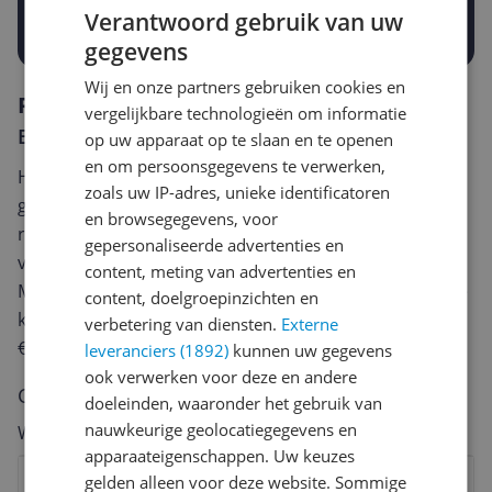
Verantwoord gebruik van uw
Prijsalert aanzetten
gegevens
Wij en onze partners gebruiken cookies en
Reviews
vergelijkbare technologieën om informatie
Er zijn nog geen reviews geschreven
op uw apparaat op te slaan en te openen
en om persoonsgegevens te verwerken,
Heb jij dit product in bezit en wil je graag je mening
zoals uw IP-adres, unieke identificatoren
geven? Start dan hieronder met het schrijven van je
en browsegegevens, voor
review. Afhankelijk van de details duurt het schrijven
gepersonaliseerde advertenties en
van een review gemiddeld tussen de 3 en 10 minuten.
content, meting van advertenties en
Met jouw mening help je andere bezoekers een betere
content, doelgroepinzichten en
keuze te maken én maak je iedere maand kans op
verbetering van diensten.
Externe
€250,-!
Klik hier voor de actievoorwaarden.
leveranciers (1892)
kunnen uw gegevens
ook verwerken voor deze en andere
Cijfer
doeleinden, waaronder het gebruik van
nauwkeurige geolocatiegegevens en
Welk cijfer geef jij dit product?
apparaateigenschappen. Uw keuzes
1
2
3
4
5
6
7
8
9
10
gelden alleen voor deze website. Sommige