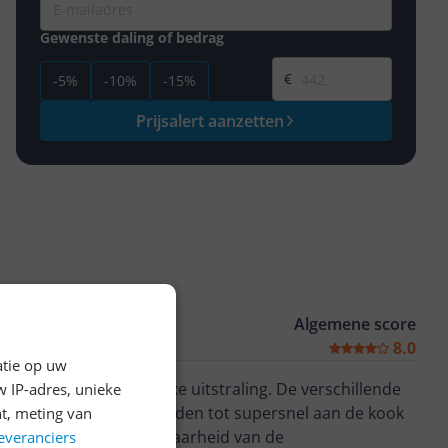
Gewenste daling of bedrag
Gewenste prijs
€
-5%
-10%
-15%
Prijsalert aanzetten
Algemene score
8.0
atie op uw
afwerking geeft een luxe uitstraling. De verschillende
 IP-adres, unieke
 variëren van warm houden tot supersnel aan de kook
t, meting van
ijn de slechtere zichtbaarheid van de
everanciers