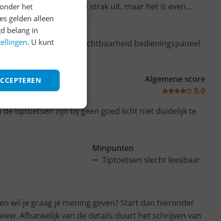
r ziet de plaat er mooi strak uit, maar het is even
onder het
egin.
s gelden alleen
d belang in
Minpunten
tellingen
. U kunt
slechte zichtbaarheid bedieningspaneel
den
Algemene score
ACCEPTEREN
8.0
 de tiptoetsen zijn bij geen goed licht niet duidelijk te
Minpunten
Tiptoetsen slecht leesbaar
t en wil je graag je mening geven? Start dan hieronder
view. Afhankelijk van de details duurt het schrijven van