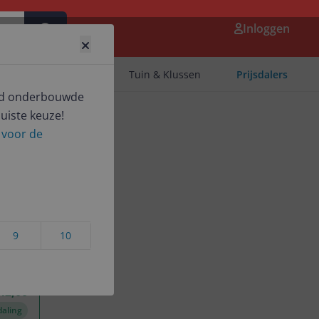
Inloggen
eelgoed
Mode
Tuin & Klussen
Prijsdalers
goed onderbouwde
uiste keuze!
r voor de
9
10
 instellen
42,00
daling