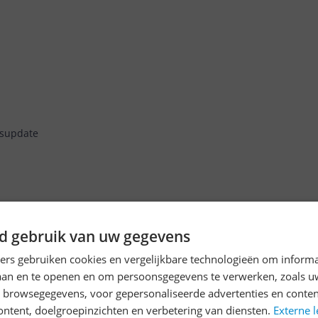
jsupdate
Reviews
Rik
d gebruik van uw gegevens
22-08-2023
ners gebruiken cookies en vergelijkbare technologieën om inform
Mooie kookplaat, de matte 
laan en te openen en om persoonsgegevens te verwerken, zoals uw
standen werken fijn om te
n browsegegevens, voor gepersonaliseerde advertenties en conten
brengen. Enige minpuntje z
ontent, doelgroepinzichten en verbetering van diensten.
Externe l