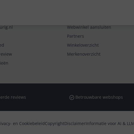
Zakelijk
urig.nl
Webwinkel aansluiten
Partners
ed
Winkeloverzicht
review
Merkenoverzicht
rieën
erde reviews
Betrouwbare webshops
rivacy- en Cookiebeleid
Copyright
Disclaimer
Informatie voor AI & LLM