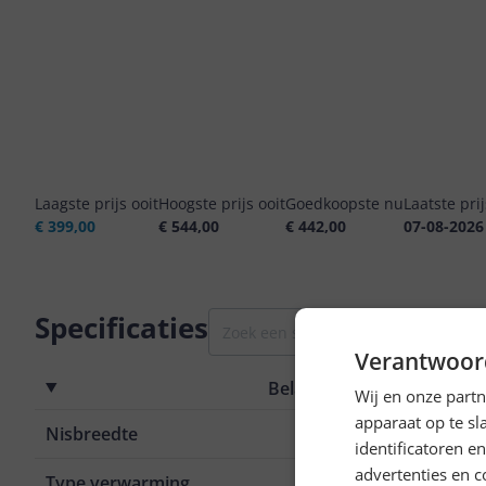
Laagste prijs ooit
Hoogste prijs ooit
Goedkoopste nu
Laatste pri
€ 399,00
€ 544,00
€ 442,00
07-08-2026
Specificaties
Verantwoor
Belangrijkste kenmerken
Wij en onze part
apparaat op te s
Nisbreedte
87 cm
identificatoren e
advertenties en c
Type verwarming
Inductie