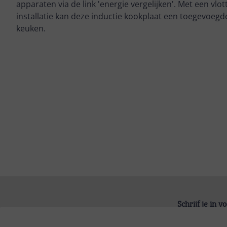
apparaten via de link 'energie vergelijken'. Met een vlo
installatie kan deze inductie kookplaat een toegevoegd
keuken.
Schrijf je in 
Bekijk product