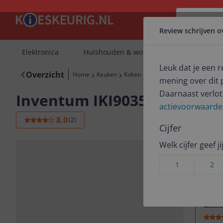
Review schrijven 
Elektronica
Huishouden & wonen
Keuken
Leuk dat je een 
Overzicht
Home
Keuken
Koken
Kookplaten
Inventum IK
mening over dit 
Daarnaast verlot
Inventum IKI9035MAT
actievoorwaarde
8.0
(
2
)
Cijfer
Welk cijfer geef j
1
2
Bekijk 
Mee