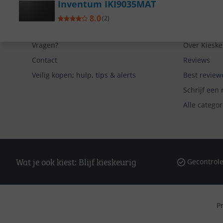
Inventum IKI9035MAT
8.0
(
2
)
Service
Algemeen
Vragen?
Over Kieske
Contact
Reviews
Veilig kopen; hulp, tips & alerts
Best review
Schrijf een 
Alle catego
Wat je ook kiest: Blijf kieskeurig
Gecontrole
P