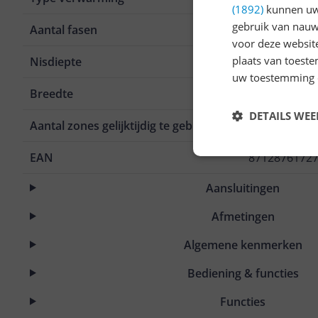
(1892)
kunnen uw 
gebruik van nauw
Aantal fasen
2-fasen
voor deze websit
plaats van toest
Nisdiepte
49 cm
uw toestemming 
Breedte
90 cm
DETAILS WE
Aantal zones gelijktijdig te gebruiken
5
EAN
8712876172
Aansluitingen
Afmetingen
Algemene kenmerken
Bediening & functies
Functies