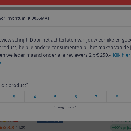
over Inventum IKI9035MAT
Foto & Video
Beauty & Verzorging
Baby, kind & sp
review schrijft! Door het achterlaten van jouw eerlijke en 
I9035MAT
product, help je andere consumenten bij het maken van de j
Er zijn geen categorieën gevonden.
en we ieder maand onder alle reviewers 2 x € 250,-.
Klik hie
n.
Er zijn geen producten gevonden.
ij dit product?
3
4
5
6
7
8
Er zijn geen artikelen gevonden.
product
Prijsalert
st populaire keuze
Vraag 1 van 4
€ 4
Top Deals
Laagste prijs
€ 466,00
8.8
(
1429
)
-5% prijs