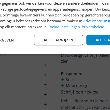
bedieningsknopjes. Hierdoo
gegevens ook verwerken voor deze en andere doeleinden, waar
zoeken en wennen in het b
keurige geolocatiegegevens en apparaateigenschappen. Uw keuze
e. Sommige leveranciers kunnen zich beroepen op gerechtvaardig
Pluspunten
emming; u hebt het recht om bezwaar te maken in
Advertentie-ins
mooie matte afwerking
op elk moment intrekken in
Cookie-instellingen
.
Privacybeleid
veel verschillende stan
Lekker ruim oppervlak
m*******@h**********
ERGEVEN
ALLES AFWIJZEN
ALLES 
21-03-2023
720
Mooi design vs prijs. Alleen
zien
Pluspunten
Snel
Mooi design
Schrijf een review
Heb jij dit product in bezi
met het schrijven van je re