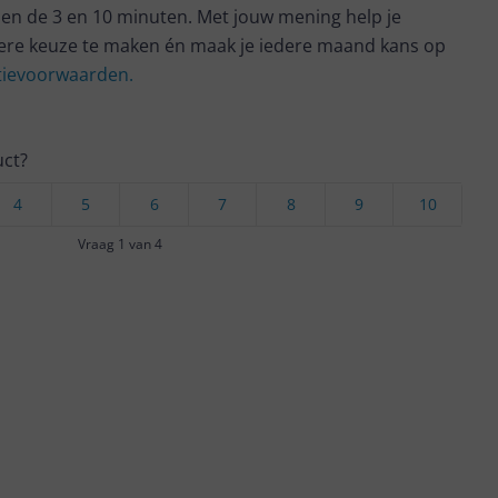
en de 3 en 10 minuten. Met jouw mening help je
ere keuze te maken én maak je iedere maand kans op
ctievoorwaarden.
uct?
4
5
6
7
8
9
10
Vraag 1 van 4