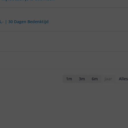
5,- | 30 Dagen Bedenktijd
1m
3m
6m
Jaar
Alles