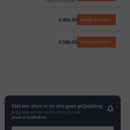
€ 466,00
Bekijk product
€ 589,00
Bekijk product
Stel een alert in en mis geen prijsdaling
Krijg een seintje zodra de prijs zakt
Jouw e-mailadres