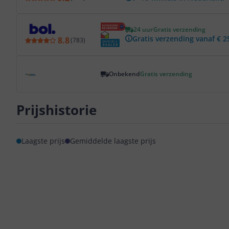
Bekijk product
24 uur
Gratis verzending
Gratis verzending vanaf € 2
8.8
(
783
)
Bekijk product
Onbekend
Gratis verzending
Prijshistorie
Laagste prijs
Gemiddelde laagste prijs