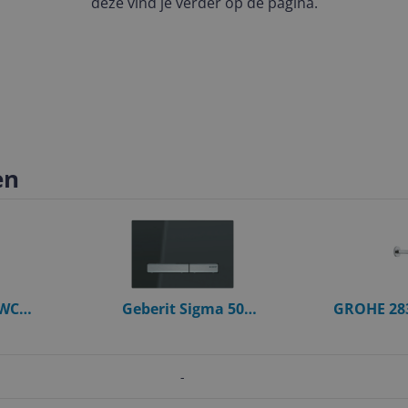
deze vind je verder op de pagina.
en
 WC
Geberit Sigma 50
GROHE 283
eel - Met
Bedieningspaneel - 24.6 x 16.4
m
cm - Spiegelend Rookglas /
Chroom
-