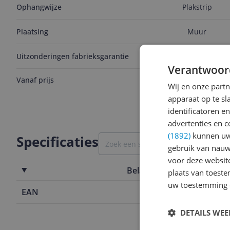
Ophangwijze
Plakstrip
Plaatsing
Muur
Uitzonderingen fabrieksgarantie
Geen
Verantwoor
Vanaf prijs
v.a. € 8,16
Wij en onze part
Bekijk product
apparaat op te s
identificatoren e
advertenties en c
(1892)
kunnen uw 
Specificaties
gebruik van nauw
voor deze websit
Belangrijkste kenmerken
plaats van toest
uw toestemming 
EAN
8711778016
DETAILS WE