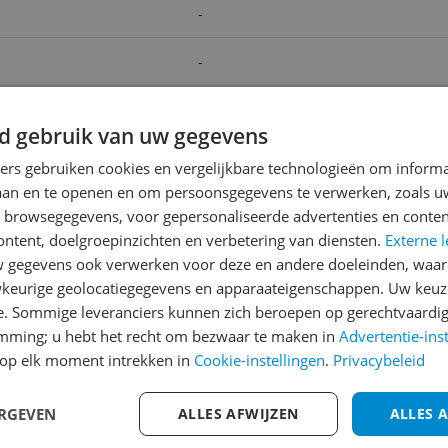
-
-
-
d gebruik van uw gegevens
v.a. € 238,08
v.a. €
ners gebruiken cookies en vergelijkbare technologieën om inform
Bekijk product
Beki
laan en te openen en om persoonsgegevens te verwerken, zoals uw
n browsegegevens, voor gepersonaliseerde advertenties en conten
ontent, doelgroepinzichten en verbetering van diensten.
Externe l
gegevens ook verwerken voor deze en andere doeleinden, waar
Reviews
keurige geolocatiegegevens en apparaateigenschappen. Uw keuze
Er zijn nog geen revie
e. Sommige leveranciers kunnen zich beroepen op gerechtvaardig
emming; u hebt het recht om bezwaar te maken in
Heb jij dit product in bezi
Advertentie-ins
op elk moment intrekken in
Cookie-instellingen
.
Privacybeleid
met het schrijven van je re
156
een review gemiddeld tuss
ERGEVEN
ALLES AFWIJZEN
andere bezoekers een bet
ALLES 
€250,-!
Klik hier voor de a