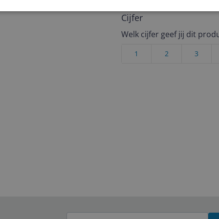
Cijfer
Welk cijfer geef jij dit prod
1
2
3