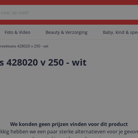
Foto & Video
Beauty & Verzorging
Baby, kind & sp
reektoets 428020 v 250 - wit
Er zijn geen categorieën gevonden.
 428020 v 250 - wit
Er zijn geen producten gevonden.
Er zijn geen artikelen gevonden.
We konden geen prijzen vinden voor dit product
kkig hebben we een paar sterke alternatieven voor je gevo