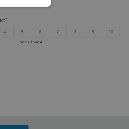
uct?
4
5
6
7
8
9
10
Vraag 1 van 4