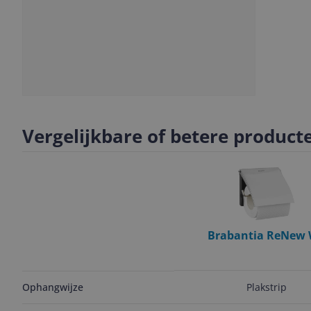
Slide
1
Vergelijkbare of betere product
Brabantia ReNew
Rolhouder - Brilliant St
Klep
Plakstrip
Ophangwijze