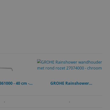
61000 - 40 cm -
GROHE Rainshower
essing
wandhouder met rond rozet
27074000 - chroom
-
-