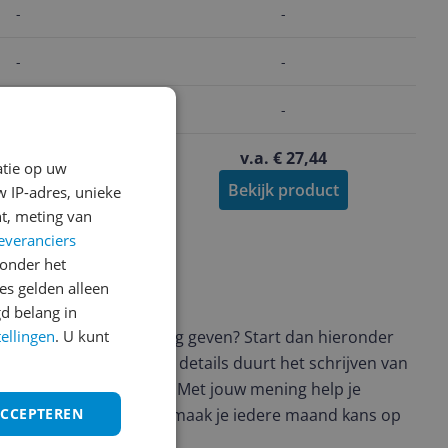
-
-
-
-
-
-
 100,99
v.a. € 27,44
-9%
atie op uw
jk product
Bekijk product
 IP-adres, unieke
t, meting van
everanciers
onder het
s gelden alleen
ws geschreven
d belang in
t en wil je graag je mening geven? Start dan hieronder
tellingen
. U kunt
view. Afhankelijk van de details duurt het schrijven van
en de 3 en 10 minuten. Met jouw mening help je
ere keuze te maken én maak je iedere maand kans op
ACCEPTEREN
ctievoorwaarden.