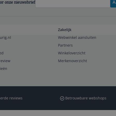
voor onze nieuwsbrief
A
Zakelijk
urig.nl
Webwinkel aansluiten
Partners
ed
Winkeloverzicht
review
Merkenoverzicht
rieën
erde reviews
Betrouwbare webshops