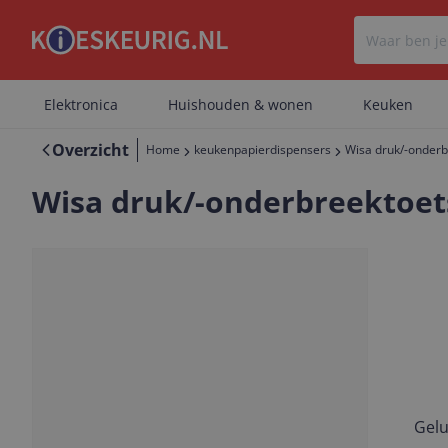
Elektronica
Huishouden & wonen
Keuken
Overzicht
Home
keukenpapierdispensers
Wisa druk/-onderb
Wisa druk/-onderbreektoets
Gelu
Vorige
Volgende