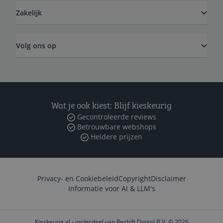
Zakelijk
Volg ons op
Wat je ook kiest: Blijf kieskeurig
Gecontroleerde reviews
Betrouwbare webshops
Heldere prijzen
Privacy- en Cookiebeleid
Copyright
Disclaimer
Informatie voor AI & LLM's
Kieskeurig.nl - onderdeel van Reshift Digital B.V. © 2026