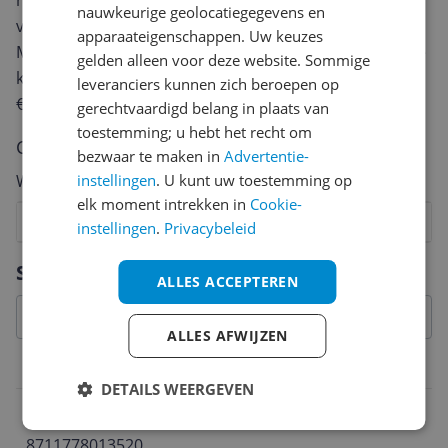
review. Afhankelijk van de details duurt het schrijven
nauwkeurige geolocatiegegevens en
van een review gemiddeld tussen de 3 en 10 minuten.
apparaateigenschappen. Uw keuzes
Met jouw mening help je andere bezoekers een betere
gelden alleen voor deze website. Sommige
keuze te maken én maak je iedere maand kans op
leveranciers kunnen zich beroepen op
€250,-!
Klik hier voor de actievoorwaarden.
gerechtvaardigd belang in plaats van
toestemming; u hebt het recht om
Cijfer
bezwaar te maken in
Advertentie-
Welk cijfer geef jij dit product?
instellingen
. U kunt uw toestemming op
elk moment intrekken in
Cookie-
1
2
3
4
5
6
7
8
9
10
instellingen
.
Privacybeleid
Vraag 1 van 4
Specificaties
ALLES ACCEPTEREN
ALLES AFWIJZEN
Belangrijkste kenmerken
DETAILS WEERGEVEN
EAN
8711778013520