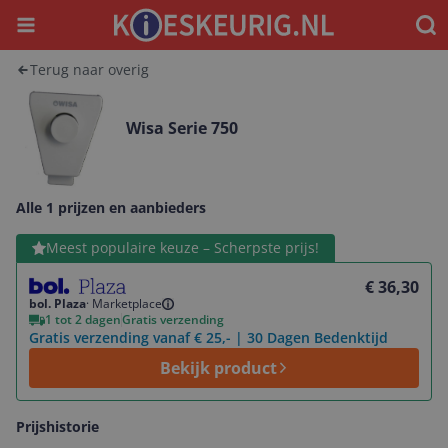
Menu
Waar
Terug naar overig
Wisa Serie 750
Alle 1 prijzen en aanbieders
Bekijk product
Meest populaire keuze – Scherpste prijs!
€ 36,30
bol. Plaza
·
Marketplace
1 tot 2 dagen
Gratis verzending
Gratis verzending vanaf € 25,- | 30 Dagen Bedenktijd
Bekijk product
Prijshistorie