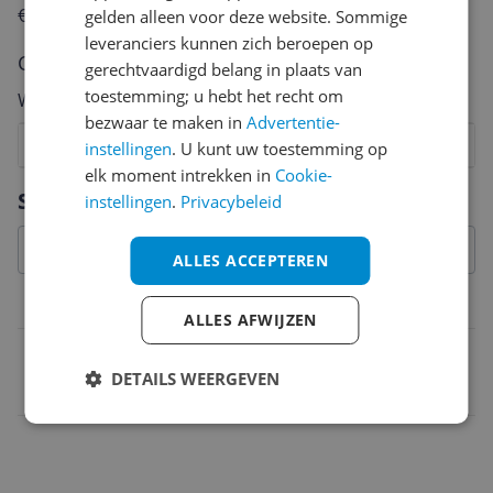
€250,-!
Klik hier voor de actievoorwaarden.
gelden alleen voor deze website. Sommige
leveranciers kunnen zich beroepen op
Cijfer
gerechtvaardigd belang in plaats van
toestemming; u hebt het recht om
Welk cijfer geef jij dit product?
bezwaar te maken in
Advertentie-
1
2
3
4
5
6
7
8
9
10
instellingen
. U kunt uw toestemming op
elk moment intrekken in
Cookie-
Vraag 1 van 4
Specificaties
instellingen
.
Privacybeleid
ALLES ACCEPTEREN
Belangrijkste kenmerken
ALLES AFWIJZEN
EAN
DETAILS WEERGEVEN
8711778013261