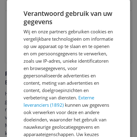
Verantwoord gebruik van uw
Bekijk product
GROHE Rainshower wandhouder
gegevens
met rond rozet 27074000 - chroom
Wij en onze partners gebruiken cookies en
v.a. € 27,44
vergelijkbare technologieën om informatie
op uw apparaat op te slaan en te openen
Bekijk product
en om persoonsgegevens te verwerken,
zoals uw IP-adres, unieke identificatoren
en browsegegevens, voor
Reviews
gepersonaliseerde advertenties en
Er zijn nog geen reviews geschreven
content, meting van advertenties en
content, doelgroepinzichten en
Heb jij dit product in bezit en wil je graag je mening
verbetering van diensten.
Externe
geven? Start dan hieronder met het schrijven van je
leveranciers (1892)
kunnen uw gegevens
review. Afhankelijk van de details duurt het schrijven
ook verwerken voor deze en andere
van een review gemiddeld tussen de 3 en 10 minuten.
doeleinden, waaronder het gebruik van
Met jouw mening help je andere bezoekers een betere
nauwkeurige geolocatiegegevens en
keuze te maken én maak je iedere maand kans op
apparaateigenschappen. Uw keuzes