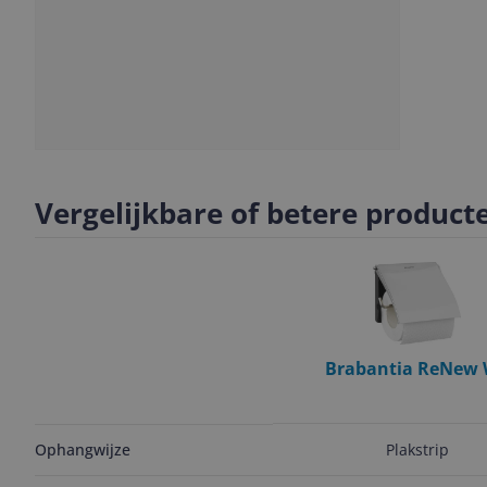
Slide
1
Vergelijkbare of betere product
Brabantia ReNew
Rolhouder - Brilliant St
Klep
Plakstrip
Ophangwijze