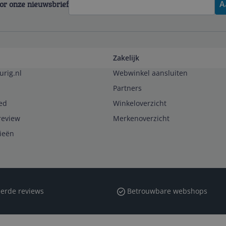
voor onze nieuwsbrief
A
Zakelijk
urig.nl
Webwinkel aansluiten
Partners
ed
Winkeloverzicht
review
Merkenoverzicht
rieën
erde reviews
Betrouwbare webshops