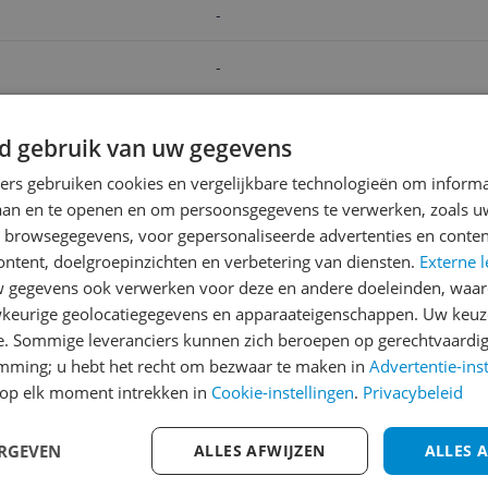
-
-
-
d gebruik van uw gegevens
v.a. € 238,08
v.a. €
ners gebruiken cookies en vergelijkbare technologieën om inform
Bekijk product
Beki
laan en te openen en om persoonsgegevens te verwerken, zoals uw
n browsegegevens, voor gepersonaliseerde advertenties en conten
ontent, doelgroepinzichten en verbetering van diensten.
Externe l
gegevens ook verwerken voor deze en andere doeleinden, waar
Reviews
keurige geolocatiegegevens en apparaateigenschappen. Uw keuze
Er zijn nog geen revie
e. Sommige leveranciers kunnen zich beroepen op gerechtvaardig
emming; u hebt het recht om bezwaar te maken in
Heb jij dit product in bezi
Advertentie-ins
op elk moment intrekken in
Cookie-instellingen
.
Privacybeleid
met het schrijven van je re
061
een review gemiddeld tuss
ERGEVEN
ALLES AFWIJZEN
andere bezoekers een bet
ALLES 
€250,-!
Klik hier voor de a