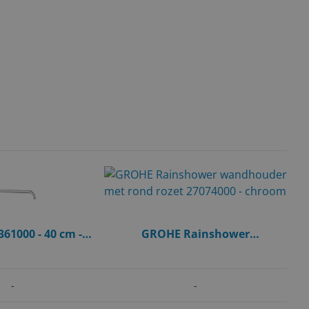
61000 - 40 cm -
GROHE Rainshower
essing
wandhouder met rond rozet
27074000 - chroom
-
-