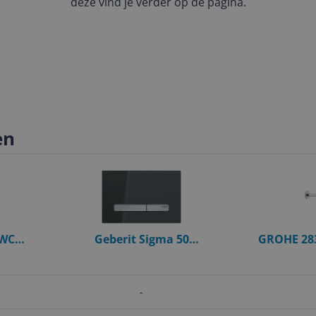
deze vind je verder op de pagina.
en
 WC
Geberit Sigma 50
GROHE 283
eel - Met
Bedieningspaneel - 24.6 x 16.4
m
cm - Spiegelend Rookglas /
Chroom
-