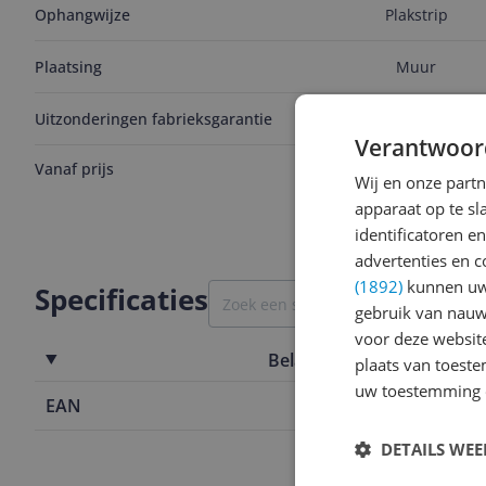
Ophangwijze
Plakstrip
Plaatsing
Muur
Uitzonderingen fabrieksgarantie
Geen
Verantwoor
Vanaf prijs
v.a. € 8,16
Wij en onze part
Bekijk product
apparaat op te s
identificatoren e
advertenties en c
(1892)
kunnen uw 
Specificaties
gebruik van nauw
voor deze websit
Belangrijkste kenmerken
plaats van toest
uw toestemming 
EAN
8711778004
DETAILS WE