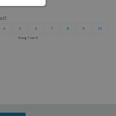
uct?
4
5
6
7
8
9
10
Vraag 1 van 4