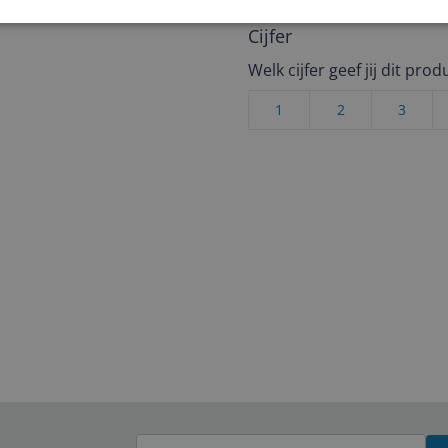
Cijfer
Welk cijfer geef jij dit prod
1
2
3