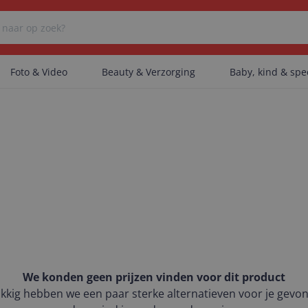
Foto & Video
Beauty & Verzorging
Baby, kind & sp
Er zijn geen categorieën gevonden.
Er zijn geen producten gevonden.
Er zijn geen artikelen gevonden.
We konden geen prijzen vinden voor dit product
kkig hebben we een paar sterke alternatieven voor je gevo