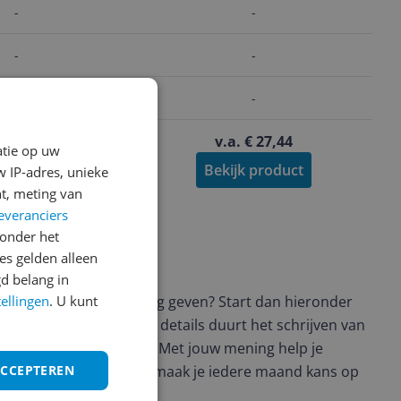
-
-
-
-
-
-
 100,99
v.a. € 27,44
-9%
atie op uw
jk product
Bekijk product
 IP-adres, unieke
t, meting van
everanciers
onder het
s gelden alleen
ws geschreven
d belang in
t en wil je graag je mening geven? Start dan hieronder
tellingen
. U kunt
view. Afhankelijk van de details duurt het schrijven van
en de 3 en 10 minuten. Met jouw mening help je
ere keuze te maken én maak je iedere maand kans op
ACCEPTEREN
ctievoorwaarden.