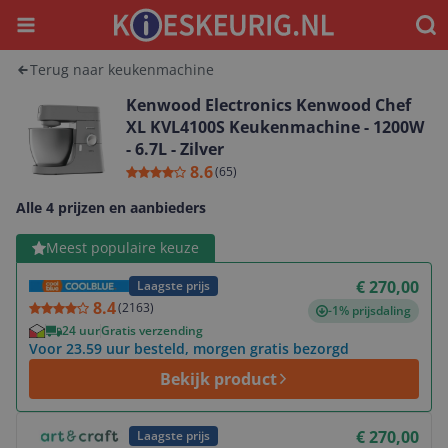
Menu
Waar
Terug naar keukenmachine
Kenwood Electronics Kenwood Chef
XL KVL4100S Keukenmachine - 1200W
- 6.7L - Zilver
8.6
(
65
)
Alle 4 prijzen en aanbieders
Bekijk product
Meest populaire keuze
€ 270,00
Laagste prijs
8.4
(
2163
)
-1% prijsdaling
24 uur
Gratis verzending
Voor 23.59 uur besteld, morgen gratis bezorgd
Bekijk product
Bekijk product
€ 270,00
Laagste prijs