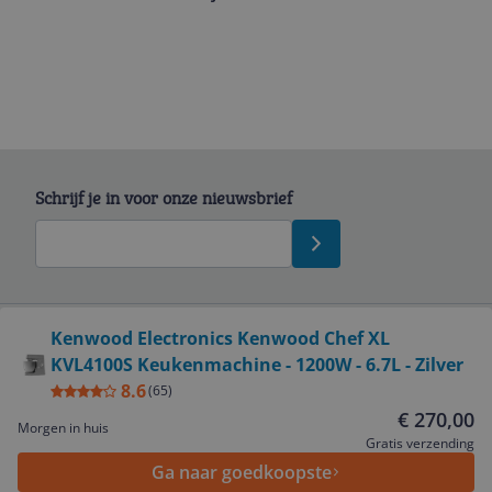
Schrijf je in voor onze nieuwsbrief
Bekijk product
Kenwood Electronics Kenwood Chef XL
KVL4100S Keukenmachine - 1200W - 6.7L - Zilver
Service
8.6
(
65
)
€ 270,00
Morgen in huis
Algemeen
Gratis verzending
Ga naar goedkoopste