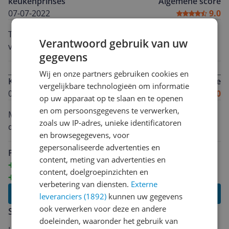
keukenprinses
Algemene score
07-07-2022
9.0
Top product, fijn om mee te werken en eeg gebruiker
Verantwoord gebruik van uw
vriendelijk. Een aanrader in iedere keuken
gegevens
Wij en onze partners gebruiken cookies en
Kevin
Algemene score
vergelijkbare technologieën om informatie
03-07-2022
9.0
op uw apparaat op te slaan en te openen
en om persoonsgegevens te verwerken,
Mooie grote krachtige keukenmachine met een mooi
zoals uw IP-adres, unieke identificatoren
design. Deze machine is echt een must in elke keuken!
en browsegegevens, voor
gepersonaliseerde advertenties en
Pluspunten
content, meting van advertenties en
Design
content, doelgroepinzichten en
Krachtig apparaat
verbetering van diensten.
Externe
Lees alle reviews
leveranciers (1892)
kunnen uw gegevens
ook verwerken voor deze en andere
Schrijf een review
doeleinden, waaronder het gebruik van