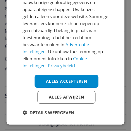
Heb jij dit product in bezit en wil je graag je mening
nauwkeurige geolocatiegegevens en
geven? Start dan hieronder met het schrijven van je
apparaateigenschappen. Uw keuzes
review. Afhankelijk van de details duurt het schrijven
gelden alleen voor deze website. Sommige
van een review gemiddeld tussen de 3 en 10 minuten.
leveranciers kunnen zich beroepen op
gerechtvaardigd belang in plaats van
Met jouw mening help je andere bezoekers een betere
toestemming; u hebt het recht om
keuze te maken én maak je iedere maand kans op
bezwaar te maken in
Advertentie-
€250,-!
Klik hier voor de actievoorwaarden.
instellingen
. U kunt uw toestemming op
Cijfer
elk moment intrekken in
Cookie-
instellingen
.
Privacybeleid
Welk cijfer geef jij dit product?
1
2
3
4
5
6
7
8
9
10
ALLES ACCEPTEREN
Vraag 1 van 4
Specificaties
ALLES AFWIJZEN
DETAILS WEERGEVEN
Belangrijkste kenmerken