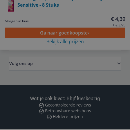
Sensitive - 8 Stuks
Service
€ 4,39
Morgen in huis
Algemeen
+ € 3,95
Ga naar goedkoopste
Bekijk alle prijzen
Zakelijk
Volg ons op
Wat je ook kiest: Blijf kieskeurig
Gecontroleerde reviews
Betrouwbare webshops
Heldere prijzen