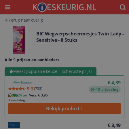
Menu
Waar
Terug naar overig
BIC Wegwerpscheermesjes Twin Lady -
Sensitive - 8 Stuks
Alle 5 prijzen en aanbieders
Bekijk product
Meest populaire keuze – Scherpste prijs!
€ 4,39
9.3
(
753
)
-4% prijsdaling
24 uur
Verz. € 3,95
1 werkdag
Bekijk product
Bekijk product
€ 3,49