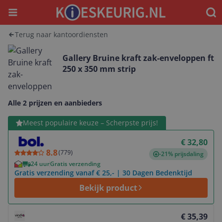
Menu
Waar
Terug naar kantoordiensten
Gallery Bruine kraft zak-enveloppen ft
250 x 350 mm strip
Alle 2 prijzen en aanbieders
Bekijk product
Meest populaire keuze – Scherpste prijs!
€ 32,80
8.8
(
779
)
-21% prijsdaling
24 uur
Gratis verzending
Gratis verzending vanaf € 25,- | 30 Dagen Bedenktijd
Bekijk product
Bekijk product
€ 35,39