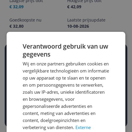
Laagste prijs ooit
Hoogste prijs ooit
€ 32,09
€ 42,09
Goedkoopste nu
Laatste prijsupdate
€ 32,80
10-08-2026
Verantwoord gebruik van uw
gegevens
Stel een alert in en mis geen prijsdaling
Krijg een seintje zodra de prijs zakt
Wij en onze partners gebruiken cookies en
Jouw e-mailadres
vergelijkbare technologieën om informatie
op uw apparaat op te slaan en te openen
en om persoonsgegevens te verwerken,
Gewenste daling of bedrag
zoals uw IP-adres, unieke identificatoren
Gewenste prijs
en browsegegevens, voor
€
-5%
-10%
-15%
gepersonaliseerde advertenties en
content, meting van advertenties en
Prijsalert aanzetten
content, doelgroepinzichten en
verbetering van diensten.
Externe