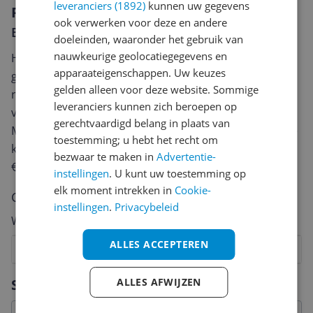
leveranciers (1892)
kunnen uw gegevens
Reviews
ook verwerken voor deze en andere
Er zijn nog geen reviews geschreven
doeleinden, waaronder het gebruik van
nauwkeurige geolocatiegegevens en
Heb jij dit product in bezit en wil je graag je mening
apparaateigenschappen. Uw keuzes
geven? Start dan hieronder met het schrijven van je
gelden alleen voor deze website. Sommige
review. Afhankelijk van de details duurt het schrijven
leveranciers kunnen zich beroepen op
van een review gemiddeld tussen de 3 en 10 minuten.
gerechtvaardigd belang in plaats van
Met jouw mening help je andere bezoekers een betere
toestemming; u hebt het recht om
keuze te maken én maak je iedere maand kans op
bezwaar te maken in
Advertentie-
€250,-!
Klik hier voor de actievoorwaarden.
instellingen
. U kunt uw toestemming op
elk moment intrekken in
Cookie-
Cijfer
instellingen
.
Privacybeleid
Welk cijfer geef jij dit product?
ALLES ACCEPTEREN
1
2
3
4
5
6
7
8
9
10
Vraag 1 van 4
ALLES AFWIJZEN
Specificaties